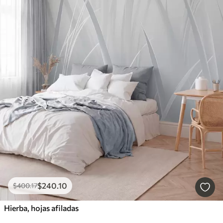
$
240
.10
$
400
.17
Hierba, hojas afiladas