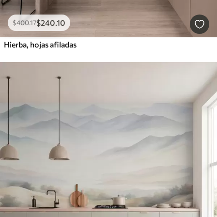
$
240
.10
$
400
.17
Hierba, hojas afiladas