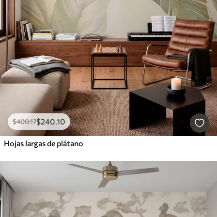
$
240
.10
$
400
.17
Hojas largas de plátano