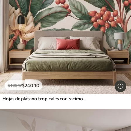
$
240
.10
$
400
.17
Hojas de plátano tropicales con racimos de bayas de café rojas, estilo acuarela