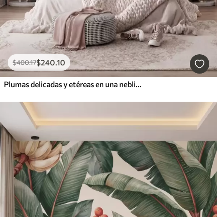
$
240
.10
$
400
.17
Plumas delicadas y etéreas en una neblina de color rosa melocotón con destellos