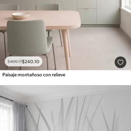
$
240
.10
$
400
.17
Paisaje montañoso con relieve