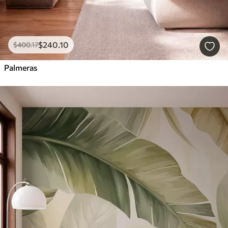
$
240
.10
$
400
.17
Palmeras