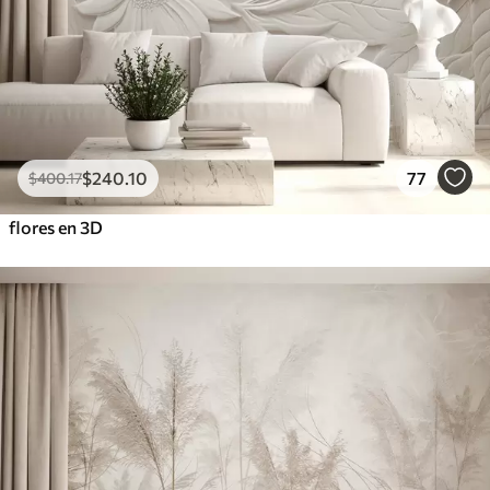
$
240
.10
77
$
400
.17
flores en 3D