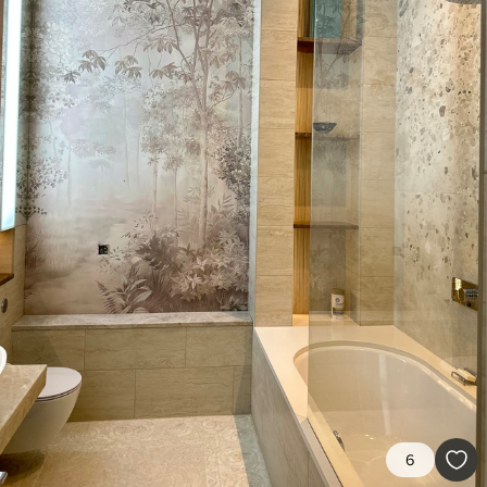
Método de
Hasta 360 cm de altura: aplicación sin
aplicación
juntas.
Más de 360 cm de altura: aplicación con
solapamiento.
Materiales disponibles
Estándar
816
.67
$
490
.00
/m²
Premium
1100
.00
$
660
.00
/m²
Vinilo Premium
1266
.67
$
760
.00
/m²
6