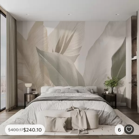
$
240
.10
6
$
400
.17