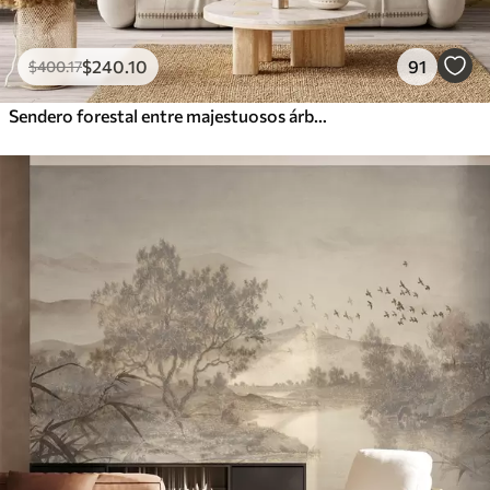
$
240
.10
91
$
400
.17
Sendero forestal entre majestuosos árboles en estilo acuarela