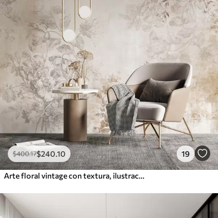
$
240
.10
19
$
400
.17
Arte floral vintage con textura, ilustraciones de delicadas flores y hojas de jardín en estilo dibujo, suaves tonos pastel beige y sepia