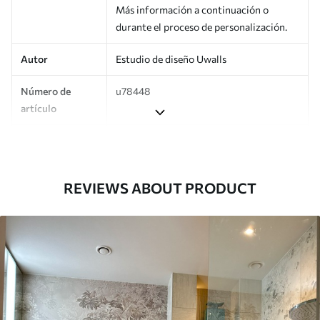
Más información a continuación o
durante el proceso de personalización.
Autor
Estudio de diseño Uwalls
Número de
u78448
artículo
Producción
Impreso bajo pedido y entregado en
rollos de hasta 50 cm de ancho.
REVIEWS ABOUT PRODUCT
Adicionalmente
Disponible con recubrimiento de barniz
y/o adhesivo para empapelar.
Limpieza
Se puede limpiar suavemente con una
esponja suave. Los murales de pared con
recubrimiento de barniz pueden
limpiarse con agua.