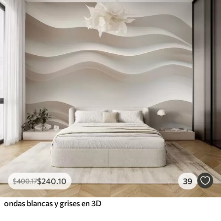
$
240
.10
39
$
400
.17
ondas blancas y grises en 3D