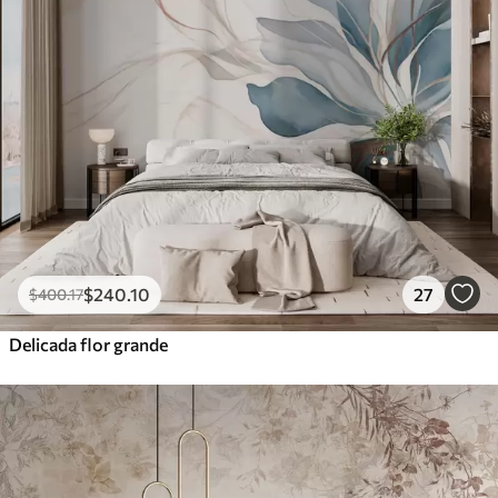
$
240
.10
27
$
400
.17
Delicada flor grande