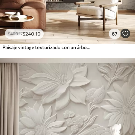
$
240
.10
67
$
400
.17
Paisaje vintage texturizado con un árbol cerca de un río y un cielo nublado, arte de la naturaleza en tonos sepia