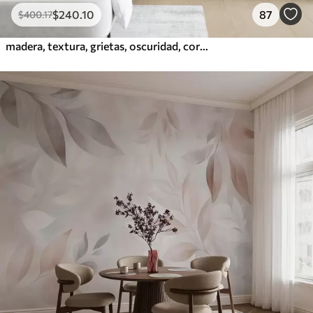
$
240
.10
87
$
400
.17
madera, textura, grietas, oscuridad, corteza, superficie