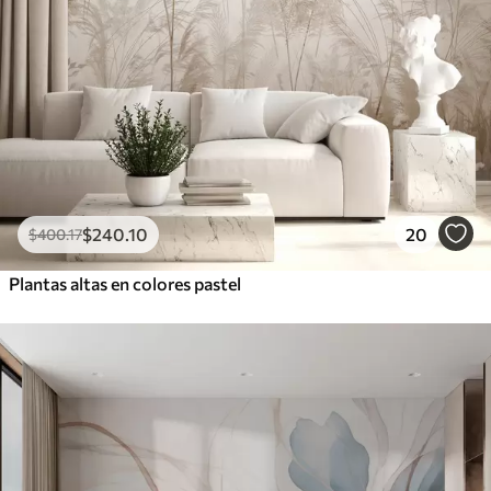
$
240
.10
20
$
400
.17
Plantas altas en colores pastel