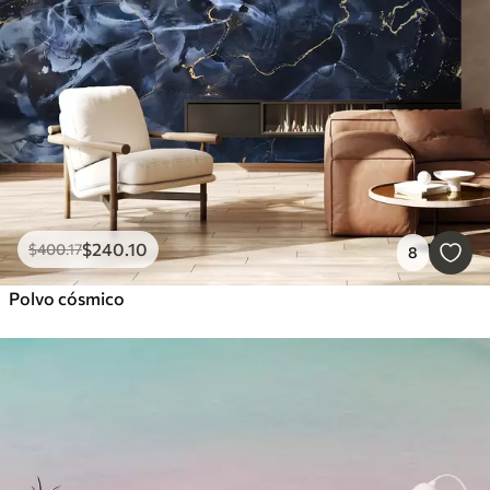
$
240
.10
$
400
.17
8
Polvo cósmico