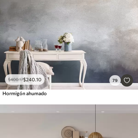
Inteligente
Borrar todos los filtros
$
240
.10
$
400
.17
79
Hormigón ahumado