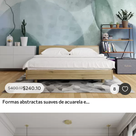
$
240
.10
$
400
.17
8
Formas abstractas suaves de acuarela en tonos de azul, verde y blanco