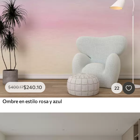
$
240
.10
$
400
.17
22
Ombre en estilo rosa y azul