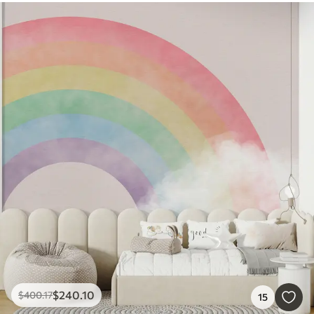
$
240
.10
$
400
.17
15