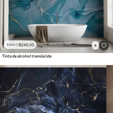
$
240
.10
$
400
.17
4
Tinta de alcohol translúcida