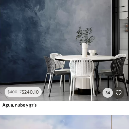
$
240
.10
$
400
.17
34
Agua, nube y gris