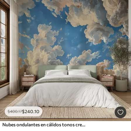
$
240
.10
$
400
.17
Nubes ondulantes en cálidos tonos crema, melocotón suave y pálido, sobre un cielo azul intenso y vibrante