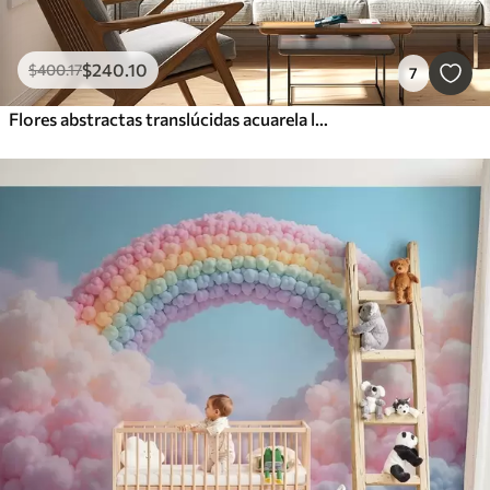
$
240
.10
$
400
.17
7
Flores abstractas translúcidas acuarela líquida