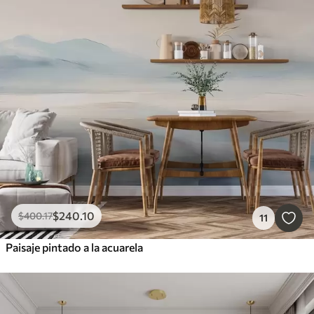
$
240
.10
$
400
.17
11
Paisaje pintado a la acuarela