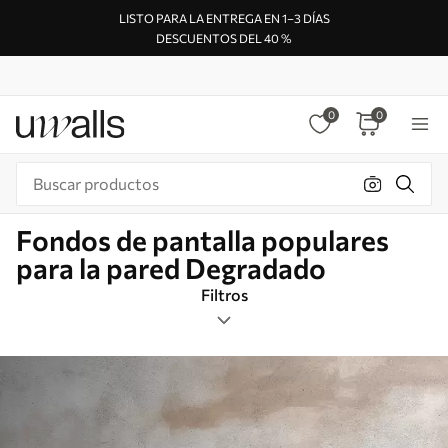
LISTO PARA LA ENTREGA EN 1–3 DÍAS
DESCUENTOS DEL 40 %
0
0
Fondos de pantalla populares
para la pared Degradado
Filtros
Etiquetas
Formato de imagen
Degradado