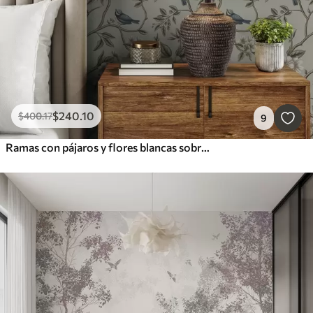
$
240
.10
$
400
.17
9
Ramas con pájaros y flores blancas sobre un fondo delicado