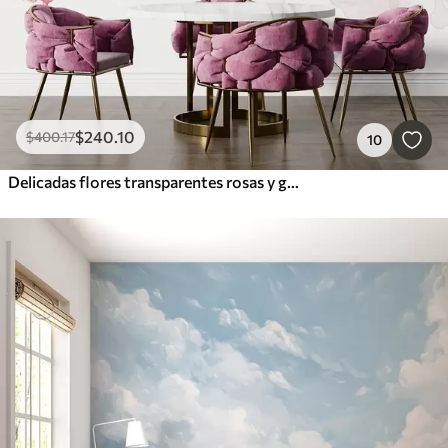
$
240
.10
$
400
.17
10
Delicadas flores transparentes rosas y grises con pétalos suaves y difuminados sobre fondo blanco