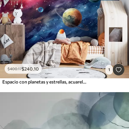
$
240
.10
$
400
.17
1
Espacio con planetas y estrellas, acuarela, cósmico