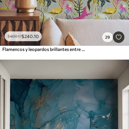
$
240
.10
$
400
.17
29
Flamencos y leopardos brillantes entre plantas tropicales