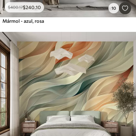
$
240
.10
$
400
.17
10
Mármol - azul, rosa