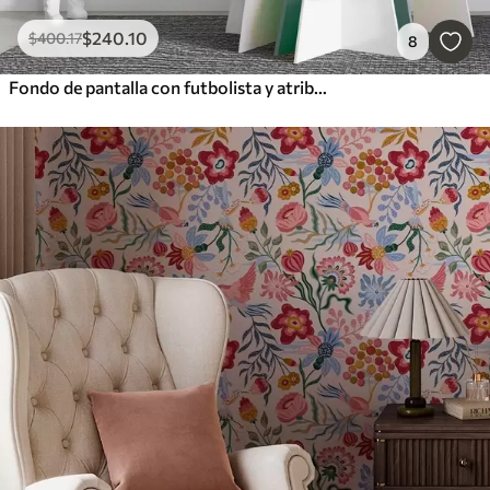
$
240
.10
$
400
.17
8
Fondo de pantalla con futbolista y atributos futbolísticos