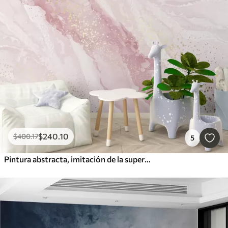
$
240
.10
$
400
.17
5
Pintura abstracta, imitación de la superficie de mármol de la piedra