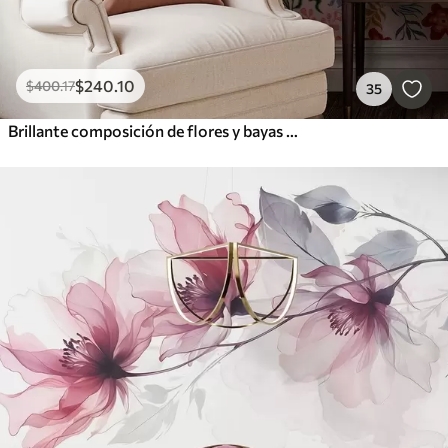
$
240
.10
$
400
.17
35
Brillante composición de flores y bayas con loros