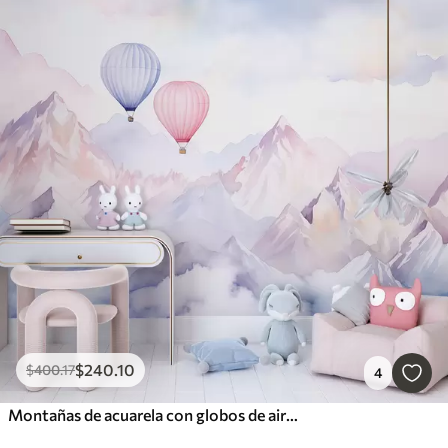
$
240
.10
$
400
.17
4
Montañas de acuarela con globos de aire, etéreo