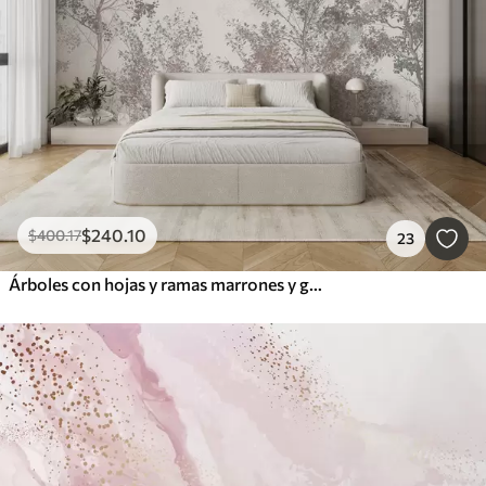
$
240
.10
$
400
.17
23
Árboles con hojas y ramas marrones y grises con pájaros volando en el cielo, fondo blanco