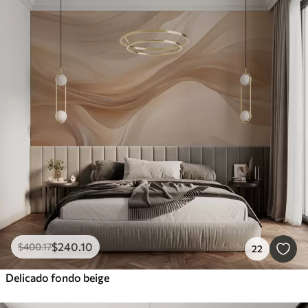
$
240
.10
$
400
.17
22
Delicado fondo beige