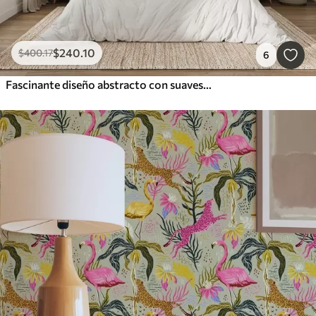
$
240
.10
$
400
.17
6
Fascinante diseño abstracto con suaves ondas pastel en colores cálidos