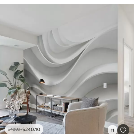
$
240
.10
$
400
.17
11