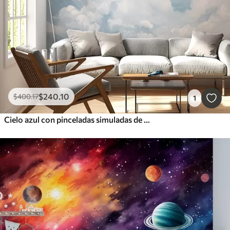
$
240
.10
$
400
.17
1
Cielo azul con pinceladas simuladas de óleo