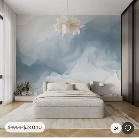
$
240
.10
$
400
.17
24