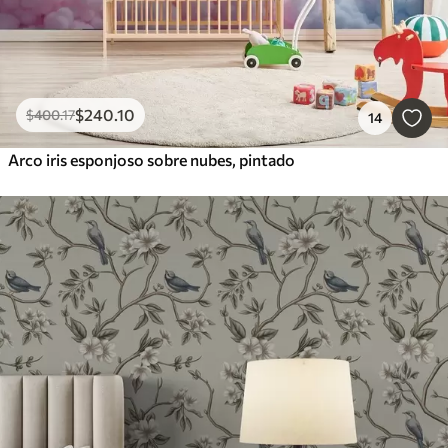
$
240
.10
$
400
.17
14
Arco iris esponjoso sobre nubes, pintado