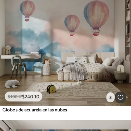
$
240
.10
$
400
.17
3
Globos de acuarela en las nubes