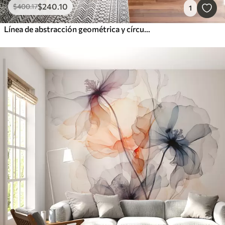
$
240
.10
$
400
.17
1
Línea de abstracción geométrica y círculo minimalista estilo moderno color azul