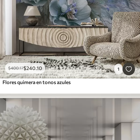
$
240
.10
$
400
.17
1
Flores quimera en tonos azules