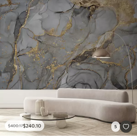
$
240
.10
$
400
.17
5