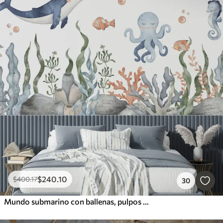
$
240
.10
$
400
.17
30
Mundo submarino con ballenas, pulpos y tortugas