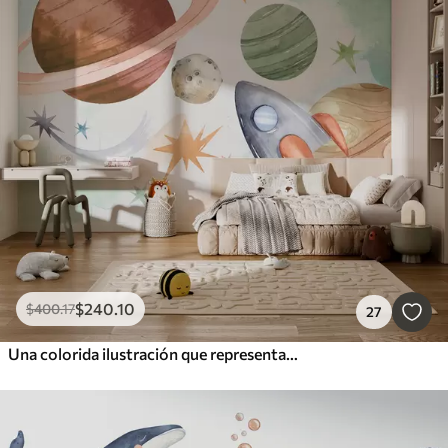
$
240
.10
$
400
.17
27
Una colorida ilustración que representa varios planetas y acuarela espacial