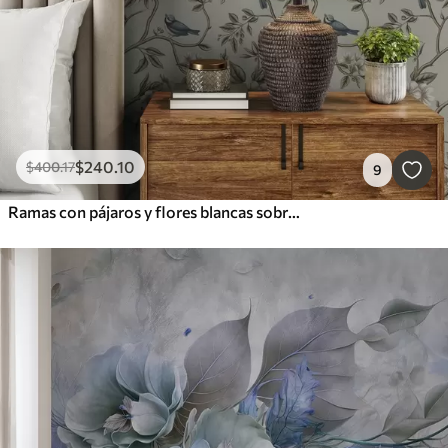
$
240
.10
$
400
.17
9
Ramas con pájaros y flores blancas sobre un fondo delicado