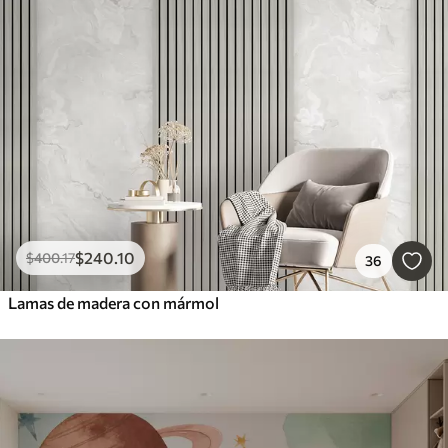
Inteligente
Borrar todos los filtros
$
240
.10
$
400
.17
36
Lamas de madera con mármol