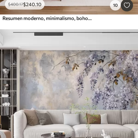
$
240
.10
$
400
.17
10
Resumen moderno, minimalismo, boho, geometría, manchas de acuarela, luna llena, silueta de hoja de palma, topografía, complejidad, naranja, amarillo, gris