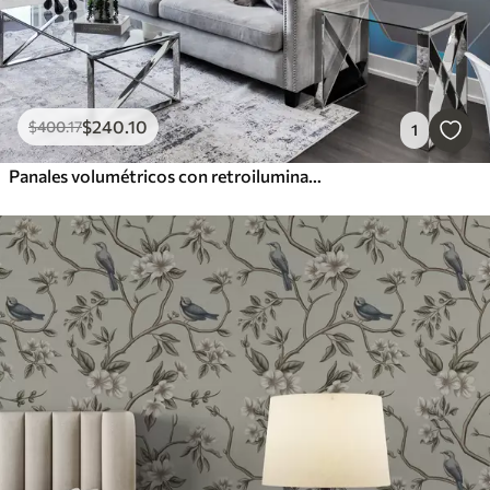
$
240
.10
$
400
.17
1
Panales volumétricos con retroiluminación