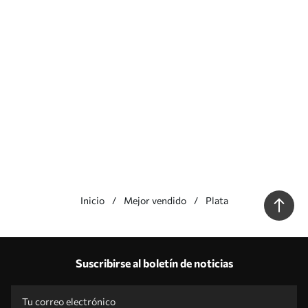
Inicio
Mejor vendido
Plata
Nuestras ventajas
Respuestas:
1
Suscribirse al boletín de noticias
Producción según tallas individuales
Participa en las promociones navideñas de 2025 y consigue un descuento
Edición fotográfica profesional gratuita
Códigos promocionales con descuentos por pedido