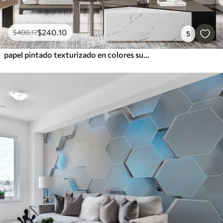
$
240
.10
$
400
.17
5
papel pintado texturizado en colores suaves y apagados con delicadas flores y ramas de glicinia