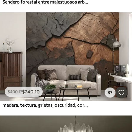
Sendero forestal entre majestuosos árboles en estilo acuarela
$
240
.10
$
400
.17
87
madera, textura, grietas, oscuridad, corteza, superficie