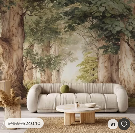
$
240
.10
$
400
.17
91