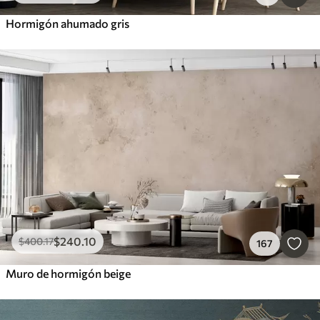
Hormigón ahumado gris
$
240
.10
$
400
.17
167
Muro de hormigón beige