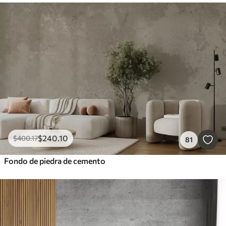
$
240
.10
$
400
.17
81
Fondo de piedra de cemento