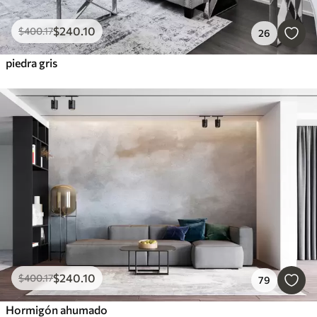
$
240
.10
$
400
.17
26
piedra gris
$
240
.10
$
400
.17
79
Hormigón ahumado