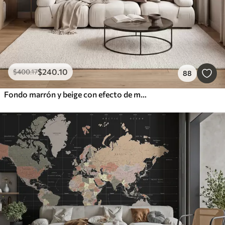
$
240
.10
$
400
.17
88
Fondo marrón y beige con efecto de muro de hormigón