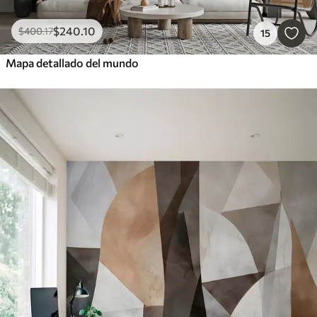
$
240
.10
$
400
.17
15
Mapa detallado del mundo