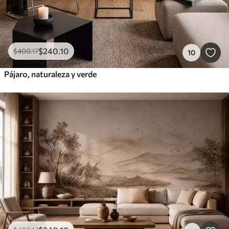
$
240
.10
$
400
.17
10
Pájaro, naturaleza y verde