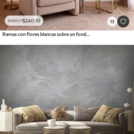
$
240
.10
$
400
.17
13
Ramas con flores blancas sobre un fondo beige suave.