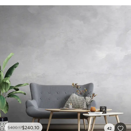
$
240
.10
$
400
.17
42