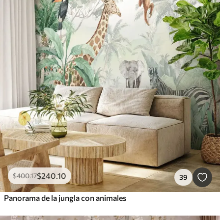
$
240
.10
$
400
.17
39
Panorama de la jungla con animales