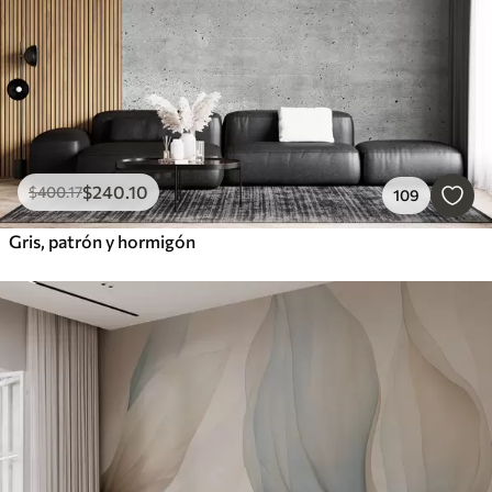
$
240
.10
$
400
.17
109
Gris, patrón y hormigón