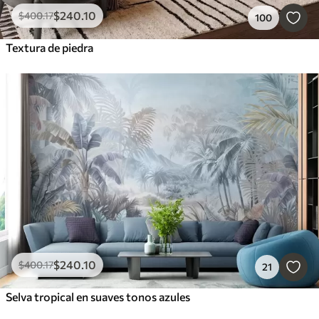
$
240
.10
$
400
.17
100
Textura de piedra
$
240
.10
$
400
.17
21
Selva tropical en suaves tonos azules