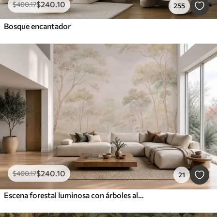
$
240
.10
$
400
.17
255
Bosque encantador
$
240
.10
$
400
.17
21
Escena forestal luminosa con árboles altos