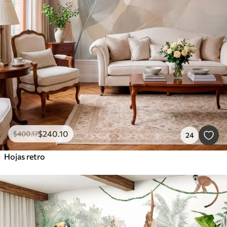
$
240
.10
$
400
.17
24
Hojas retro