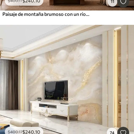
$
240
.10
$
400
.17
11
Paisaje de montaña brumoso con un río y pájaros
$
240
.10
$
400
.17
74