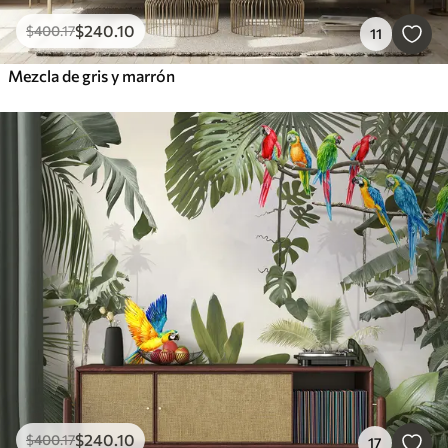
$
240
.10
$
400
.17
11
Mezcla de gris y marrón
$
240
.10
$
400
.17
17