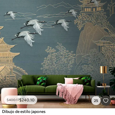
$
240
.10
$
400
.17
25
Dibujo de estilo japones