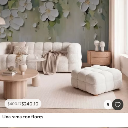
$
240
.10
$
400
.17
5
Una rama con flores