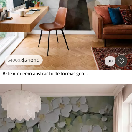
$
240
.10
$
400
.17
30
Arte moderno abstracto de formas geométricas texturadas en tonos marrones, grises y beige