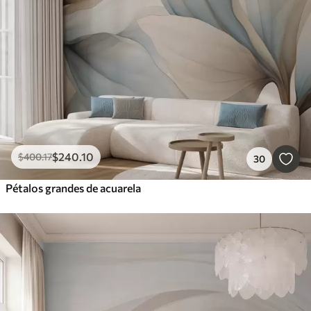
$
240
.10
$
400
.17
30
Pétalos grandes de acuarela