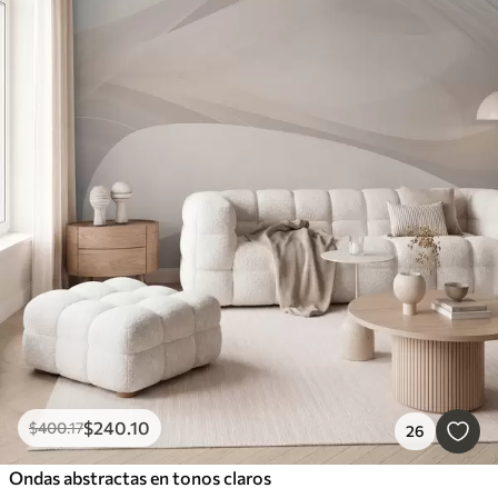
$
240
.10
$
400
.17
26
Ondas abstractas en tonos claros