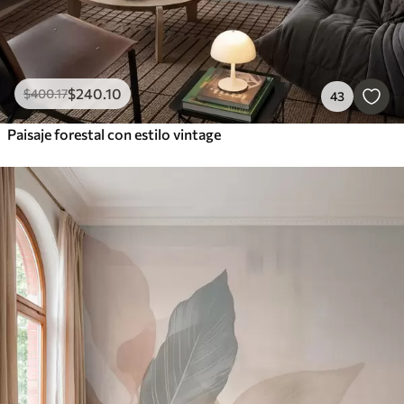
$
240
.10
$
400
.17
43
Paisaje forestal con estilo vintage