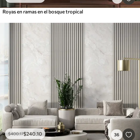
Royas en ramas en el bosque tropical
$
240
.10
$
400
.17
36