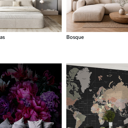
tas
Bosque