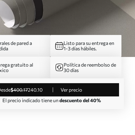
ales de pared a
Listo para su entrega en
dida
1-3 días hábiles.
rega gratuito al
Política de reembolso de
xico
30 días
desde
$
400
.17
240
.10
Ver precio
El precio indicado tiene un
descuento del 40%