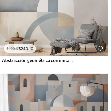
$
240
.10
$
400
.17
Abstracción geométrica con imitación de texturas