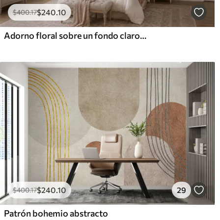
$
240
.10
$
400
.17
Adorno floral sobre un fondo claro con textura
$
240
.10
29
$
400
.17
Patrón bohemio abstracto