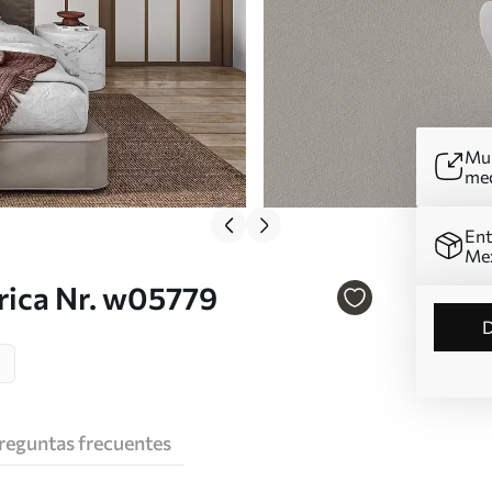
Mur
me
Ent
Me
rica Nr. w05779
reguntas frecuentes