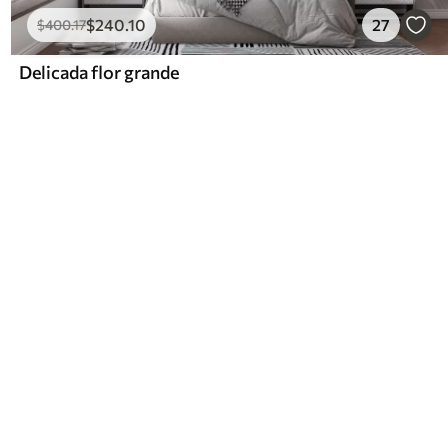
$
240
.10
27
$
400
.17
Delicada flor grande