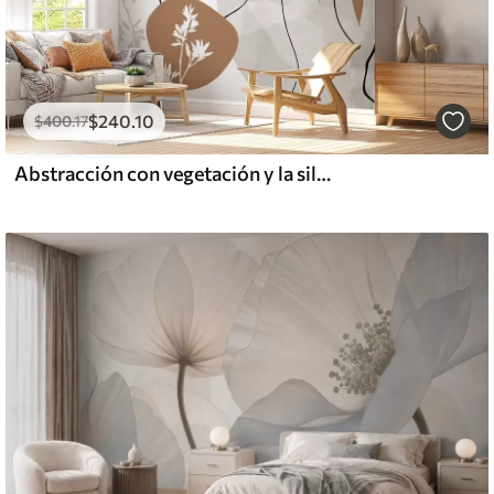
$
240
.10
$
400
.17
Abstracción con vegetación y la silueta de un rostro