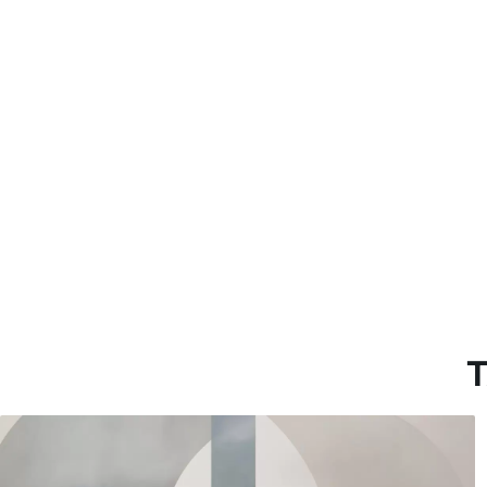
Método de aplicación
Hasta 360 cm de altura: apli
Más de 360 cm de altura: ap
Materiales disponibles
Estándar
Pr
816
.67
110
$
490
.00
/m²
Vinilo Premium
Pee
1266
.67
153
$
760
.00
/m²
T