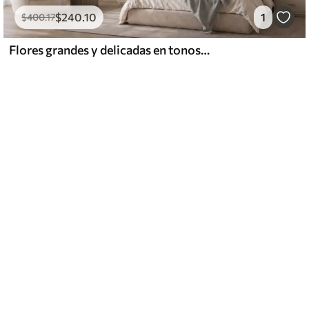
$
240
.10
1
$
400
.17
Flores grandes y delicadas en tonos pastel claros