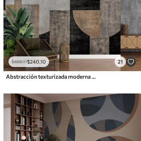
$
240
.10
21
$
400
.17
Abstracción texturizada moderna en colores negro y naranja