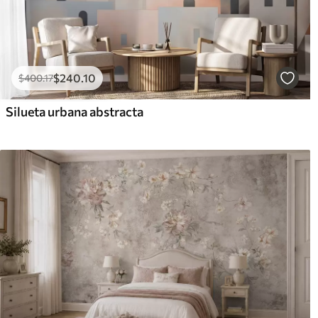
$
240
.10
$
400
.17
Silueta urbana abstracta