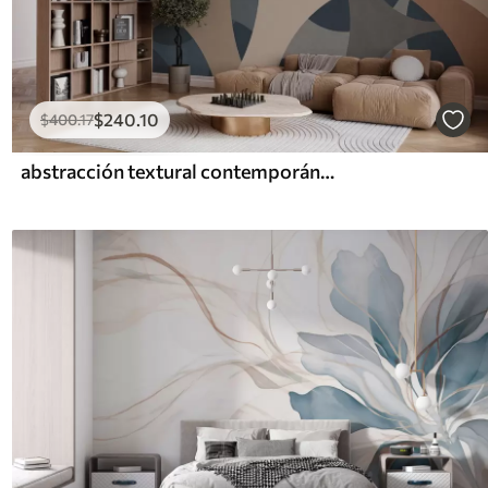
$
240
.10
$
400
.17
abstracción textural contemporánea en tonos azules y beige