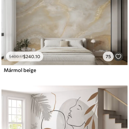
$
240
.10
75
$
400
.17
Mármol beige