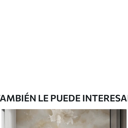
cación sin juntas.
licación con solapamiento.
emium
0
.00
$
660
.00
/m²
l and Stick
3
.33
$
920
.00
/m²
AMBIÉN LE PUEDE INTERES