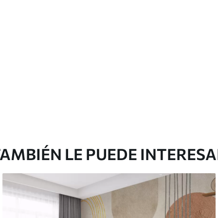
licación con solapamiento.
emium
0
.00
$
660
.00
/m²
l and Stick
3
.33
$
920
.00
/m²
AMBIÉN LE PUEDE INTERES