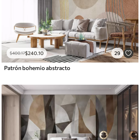
$
240
.10
29
$
400
.17
Patrón bohemio abstracto