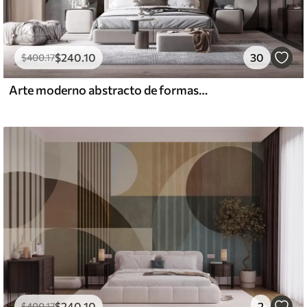
$
240
.10
30
$
400
.17
Arte moderno abstracto de formas geométricas texturadas en tonos marrones, grises y beige
$
240
.10
2
$
400
.17