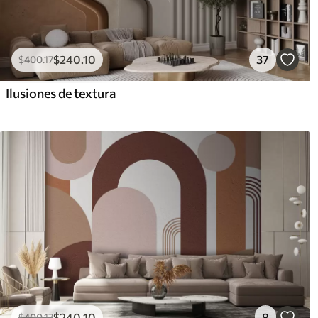
$
240
.10
37
$
400
.17
Ilusiones de textura
$
240
.10
8
$
400
.17