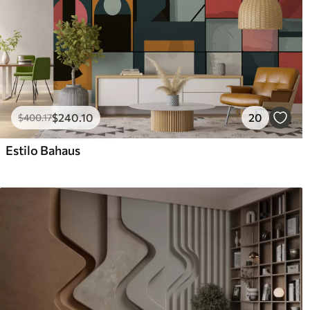
$
240
.10
20
$
400
.17
Estilo Bahaus