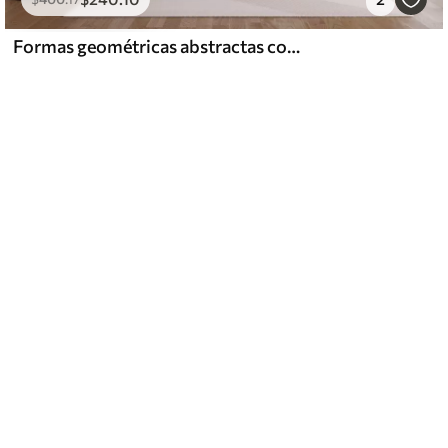
Formas geométricas abstractas con círculos y líneas, tonos tierra apagados, composición con texturas y capas