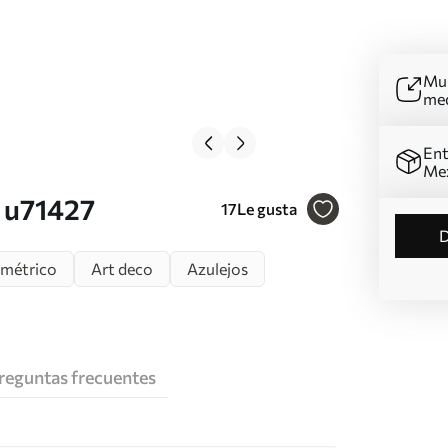
Mur
me
Ent
Me
. u71427
17
Le gusta
métrico
Art deco
Azulejos
reguntas frecuentes