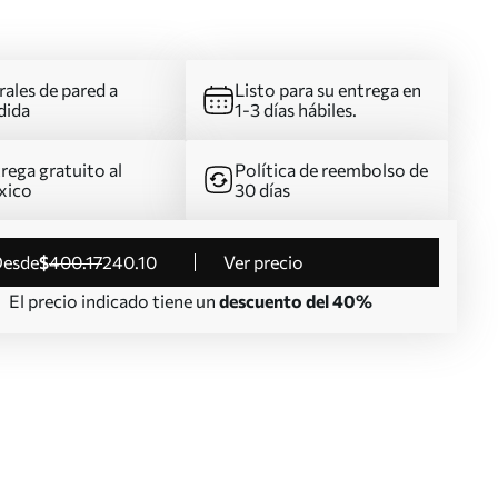
ales de pared a
Listo para su entrega en
dida
1-3 días hábiles.
rega gratuito al
Política de reembolso de
xico
30 días
desde
$
400
.17
240
.10
Ver precio
El precio indicado tiene un
descuento del 40%