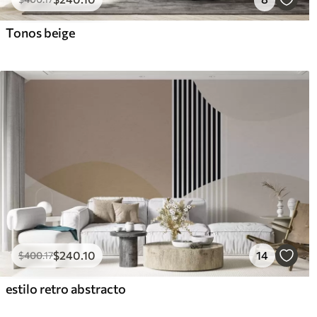
Tonos beige
$
240
.10
14
$
400
.17
estilo retro abstracto