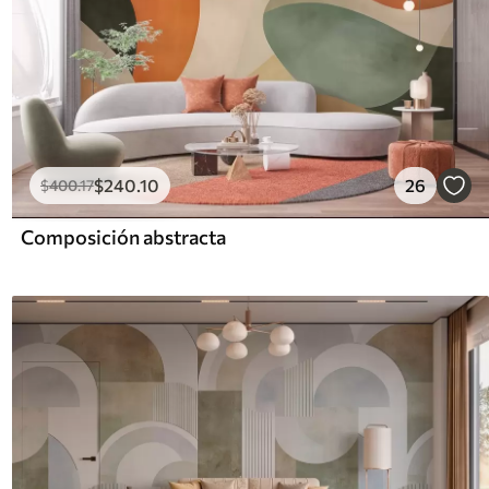
$
240
.10
26
$
400
.17
Composición abstracta