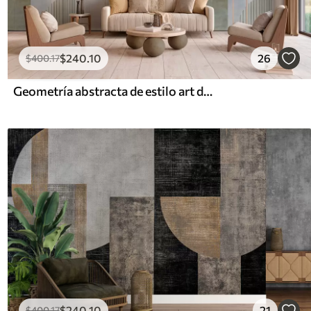
$
240
.10
26
$
400
.17
Geometría abstracta de estilo art déco con efecto retro
$
240
.10
21
$
400
.17