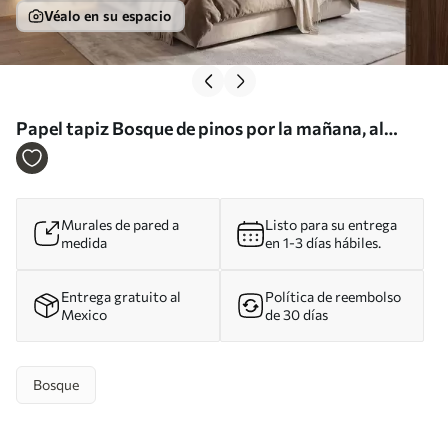
Véalo en su espacio
Papel tapiz Bosque de pinos por la mañana, al
estilo de la acuarela Nr. w09916
Murales de pared a
Listo para su entrega
medida
en 1-3 días hábiles.
Entrega gratuito al
Política de reembolso
Mexico
de 30 días
Bosque