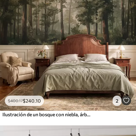
$
240
.10
2
$
400
.17
Ilustración de un bosque con niebla, árboles altos y un sendero.