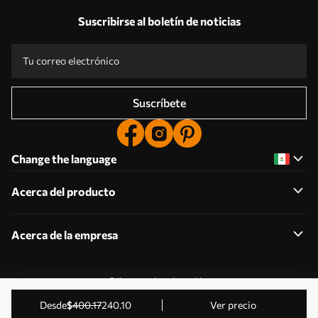
Suscribirse al boletín de noticias
Suscríbete
Change the language
Acerca del producto
Acerca de la empresa
Editar permisos de cookies
2011-2026 Uwalls . Todos los derechos reservados.
desde
$
400
.17
240
.10
Ver precio
Gestionado por KLW Sp. z o.o. CIF: PL9223057591.