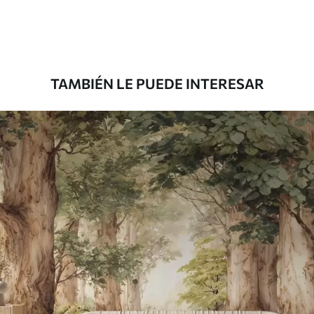
Premium
1100
.00
$
660
.00
/m²
TAMBIÉN LE PUEDE INTERESAR
Vinilo Premium
1266
.67
$
760
.00
/m²
Peel and Stick
1533
.33
$
920
.00
/m²