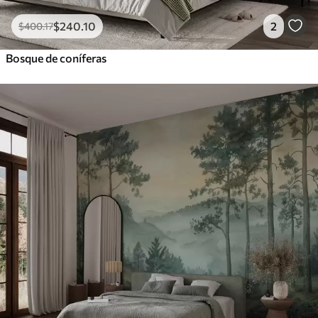
$
240
.10
2
$
400
.17
Bosque de coníferas