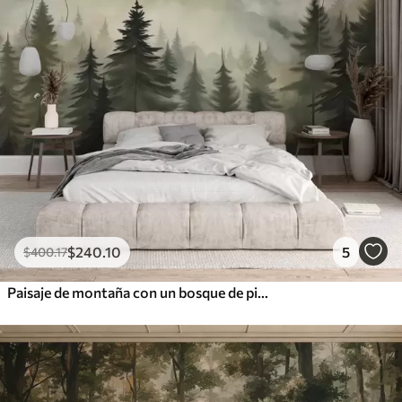
$
240
.10
5
$
400
.17
Paisaje de montaña con un bosque de pinos y montañas en capas durante el amanecer con niebla ligera acuarela imitación arte