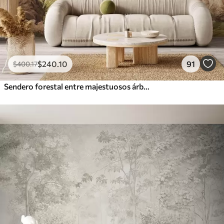
$
240
.10
91
$
400
.17
Sendero forestal entre majestuosos árboles en estilo acuarela