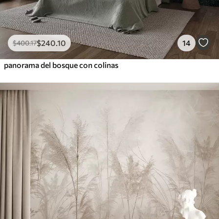
$
240
.10
14
$
400
.17
panorama del bosque con colinas