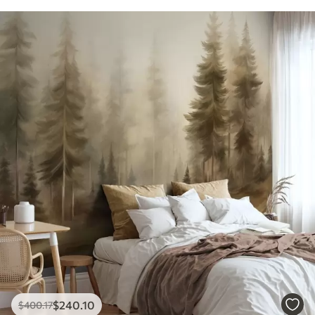
$
240
.10
$
400
.17