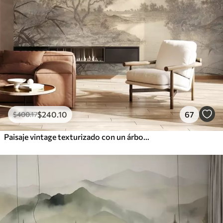
$
240
.10
67
$
400
.17
Paisaje vintage texturizado con un árbol cerca de un río y un cielo nublado, arte de la naturaleza en tonos sepia