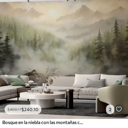
$
240
.10
2
$
400
.17
Bosque en la niebla con las montañas como telón de fondo