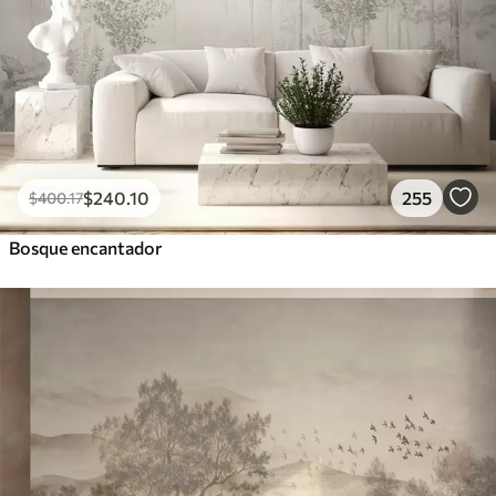
$
240
.10
255
$
400
.17
Bosque encantador