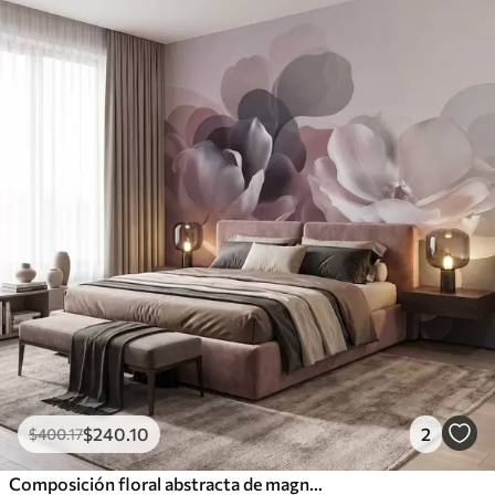
$
240
.10
2
$
400
.17
Composición floral abstracta de magnolias