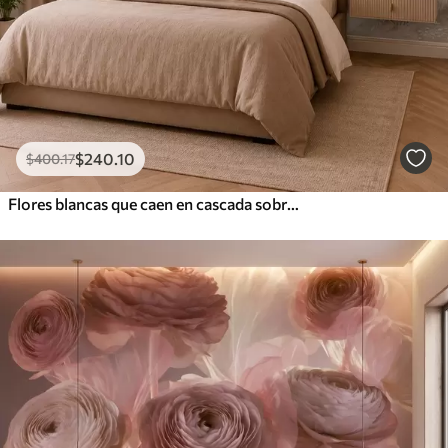
$
240
.10
$
400
.17
Flores blancas que caen en cascada sobre aguas tranquilas