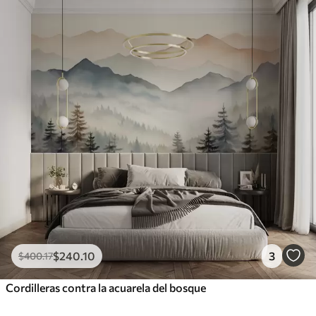
$
240
.10
3
$
400
.17
Cordilleras contra la acuarela del bosque