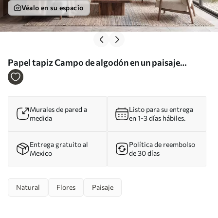
Véalo en su espacio
Papel tapiz Campo de algodón en un paisaje
brumoso del norte, estilo pictórico Nr. w09934
Murales de pared a
Listo para su entrega
medida
en 1-3 días hábiles.
Entrega gratuito al
Política de reembolso
Mexico
de 30 días
Natural
Flores
Paisaje