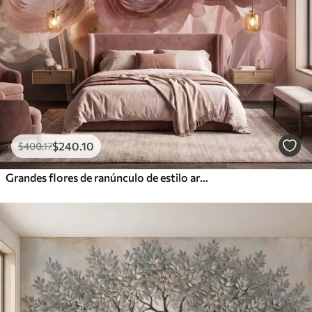
$
240
.10
$
400
.17
Grandes flores de ranúnculo de estilo artístico en suaves tonos rosa y crema