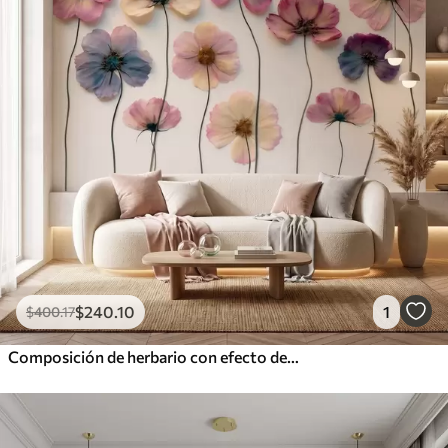
$
240
.10
1
$
400
.17
Composición de herbario con efecto de flores prensadas y textura en 3D