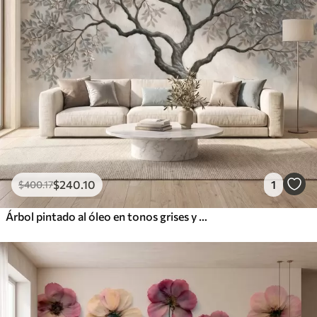
$
240
.10
1
$
400
.17
Árbol pintado al óleo en tonos grises y beige naturales y tranquilos