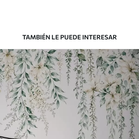
Premium
1100
.00
$
660
.00
/m²
TAMBIÉN LE PUEDE INTERESAR
Vinilo Premium
1266
.67
$
760
.00
/m²
Peel and Stick
1533
.33
$
920
.00
/m²