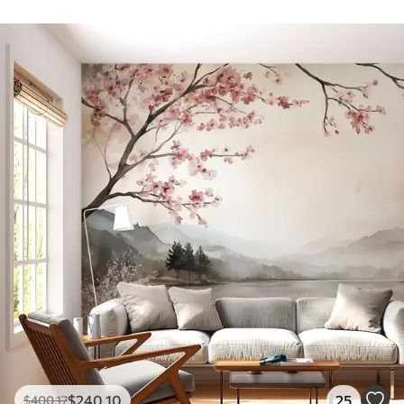
$
240
.10
25
$
400
.17