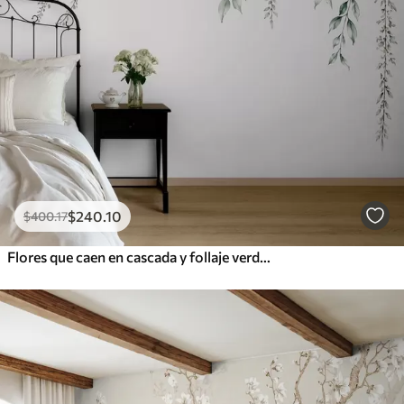
$
240
.10
$
400
.17
Flores que caen en cascada y follaje verde sobre un fondo claro