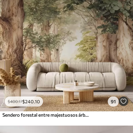
$
240
.10
91
$
400
.17
Sendero forestal entre majestuosos árboles en estilo acuarela