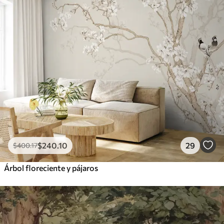
$
240
.10
29
$
400
.17
Árbol floreciente y pájaros