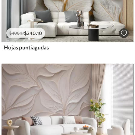
$
240
.10
$
400
.17
Hojas puntiagudas