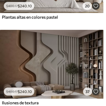
$
240
.10
20
$
400
.17
Plantas altas en colores pastel
$
240
.10
37
$
400
.17
Ilusiones de textura