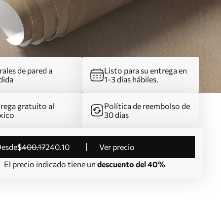
ales de pared a
Listo para su entrega en
dida
1-3 días hábiles.
rega gratuito al
Política de reembolso de
xico
30 días
desde
$
400
.17
240
.10
Ver precio
El precio indicado tiene un
descuento del 40%