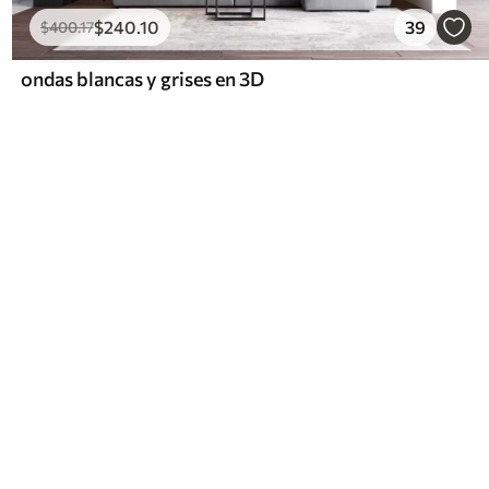
$
240
.10
39
$
400
.17
ondas blancas y grises en 3D