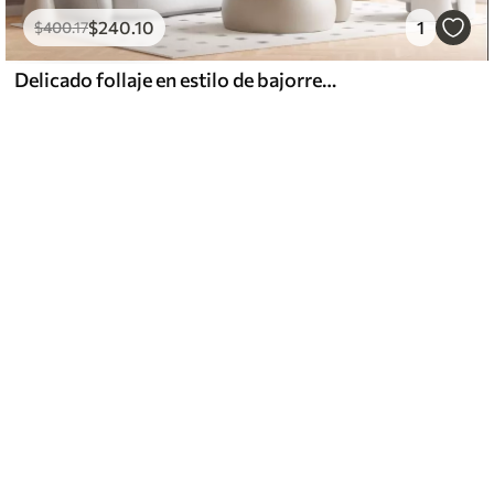
$
240
.10
1
$
400
.17
Delicado follaje en estilo de bajorrelieve