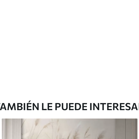
cación sin juntas.
licación con solapamiento.
emium
0
.00
$
660
.00
/m²
l and Stick
3
.33
$
920
.00
/m²
AMBIÉN LE PUEDE INTERES