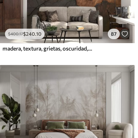
$
240
.10
87
$
400
.17
madera, textura, grietas, oscuridad, corteza, superficie