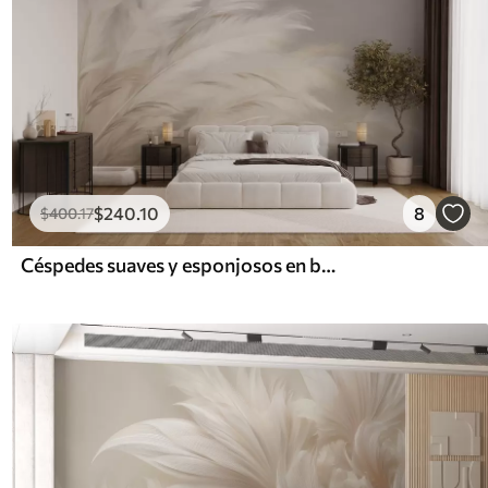
$
240
.10
8
$
400
.17
Céspedes suaves y esponjosos en beige y gris