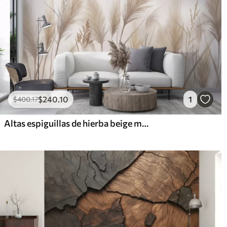
$
240
.10
1
$
400
.17
Altas espiguillas de hierba beige mecidas por el viento sobre un fondo suave y claro