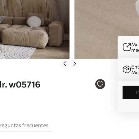
Mur
me
Ent
Me
Nr. w05716
reguntas frecuentes