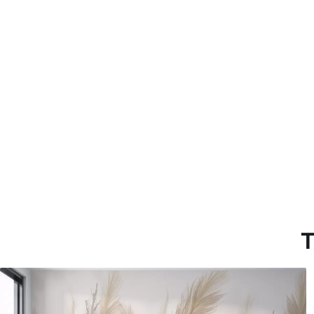
Método de aplicación
Hasta 360 cm de altura: apli
Más de 360 cm de altura: ap
Materiales disponibles
Estándar
Pr
816
.67
110
$
490
.00
/m²
Vinilo Premium
Pee
1266
.67
153
$
760
.00
/m²
T