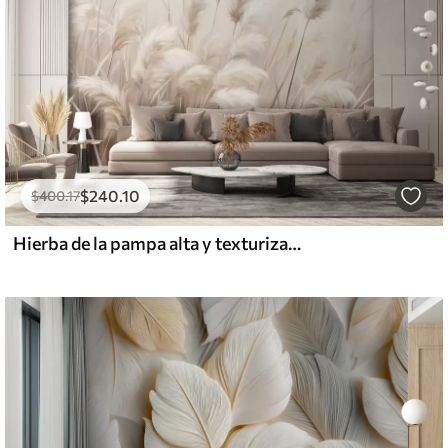
$
240
.10
$
400
.17
Hierba de la pampa alta y texturizada en tonos suaves, cálidos y neutros, con un fondo difuminado y claro.