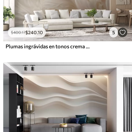
$
240
.10
5
$
400
.17
Plumas ingrávidas en tonos crema vainilla