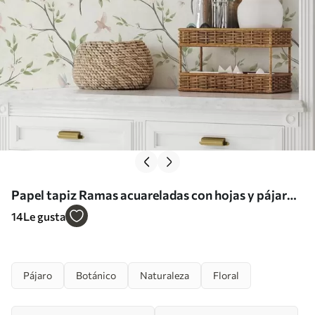
Papel tapiz Ramas acuareladas con hojas y pájaros
sobre un fondo claro Nr. a00496
14
Le gusta
Pájaro
Botánico
Naturaleza
Floral