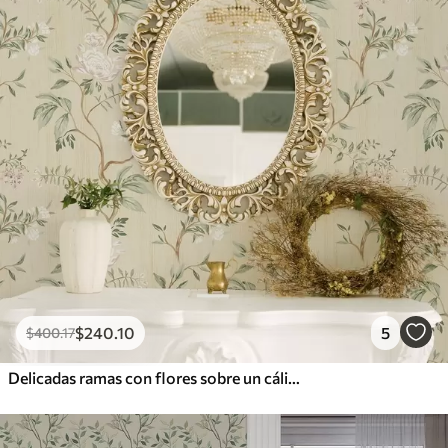
$
240
.10
5
$
400
.17
Delicadas ramas con flores sobre un cálido fondo color crema