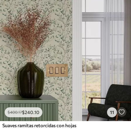
$
240
.10
11
$
400
.17
Suaves ramitas retorcidas con hojas