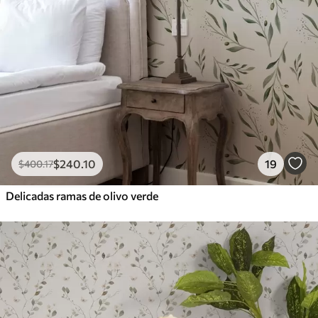
$
240
.10
19
$
400
.17
Delicadas ramas de olivo verde