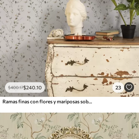
$
240
.10
23
$
400
.17
Ramas finas con flores y mariposas sobre fondo blanco