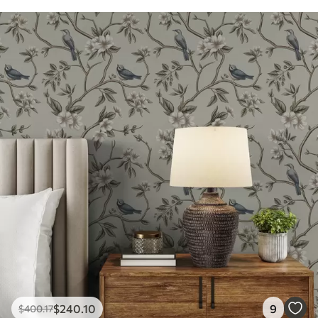
$
240
.10
9
$
400
.17