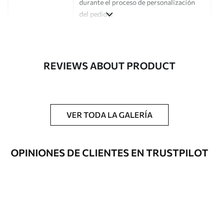
durante el proceso de personalización
del pedido.
Autor
Estudio de diseño Uwalls
Número de
a00496
REVIEWS ABOUT PRODUCT
artículo
Acabado
Semimate.
Producción
Impreso bajo pedido y entregado en
VER TODA LA GALERÍA
rollos de hasta 50 cm de ancho.
Opciones
Disponible con recubrimiento de barniz
OPINIONES DE CLIENTES EN TRUSTPILOT
adicionales
y/o adhesivo para empapelar.
Limpieza
Se puede limpiar suavemente con una
esponja suave. Los murales de pared con
recubrimiento de barniz pueden
limpiarse con agua.