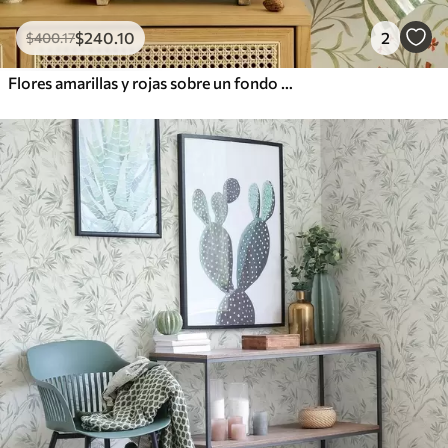
$
240
.10
2
$
400
.17
Flores amarillas y rojas sobre un fondo verde claro