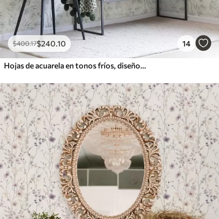
$
240
.10
14
$
400
.17
Hojas de acuarela en tonos fríos, diseño minimalista