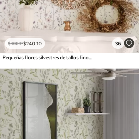
$
240
.10
36
$
400
.17
Pequeñas flores silvestres de tallos finos sobre fondo claro