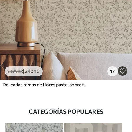
$
240
.10
17
$
400
.17
Delicadas ramas de flores pastel sobre fondo beige
CATEGORÍAS POPULARES