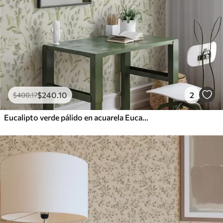
$
240
.10
2
$
400
.17
Eucalipto verde pálido en acuarela Eucalipto verde en acuarela con motivo botánico