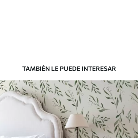
Método de
Aplicación sin fisuras
aplicación
Materiales disponibles
Estándar
816
.67
$
490
.00
/m²
TAMBIÉN LE PUEDE INTERESAR
Premium
1100
.00
$
660
.00
/m²
Vinilo Premium
1266
.67
$
760
.00
/m²