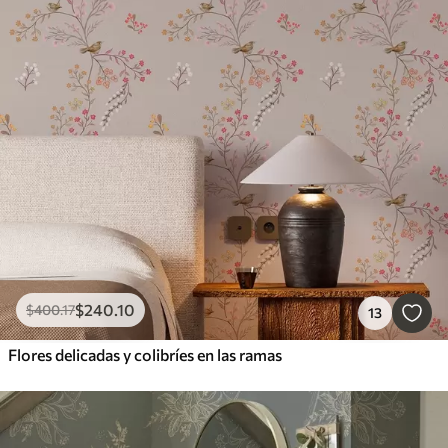
$
240
.10
$
400
.17
13
Flores delicadas y colibríes en las ramas