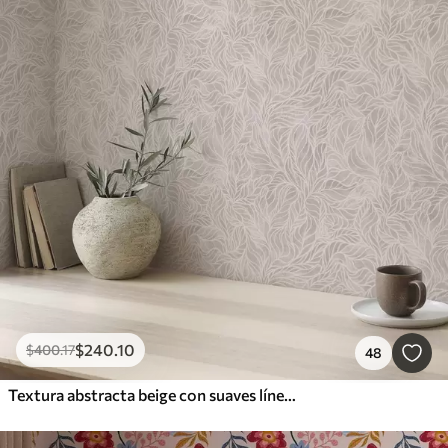
$
240
.10
$
400
.17
48
Textura abstracta beige con suaves líneas de hojas