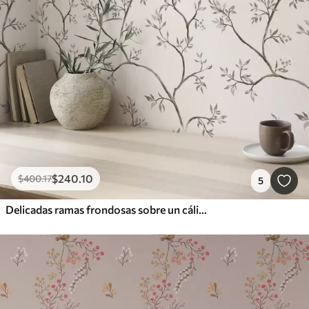
$
240
.10
$
400
.17
5
Delicadas ramas frondosas sobre un cálido fondo color crema