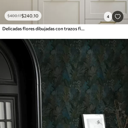
$
240
.10
$
400
.17
4
Delicadas flores dibujadas con trazos finos sobre un fondo blanco roto