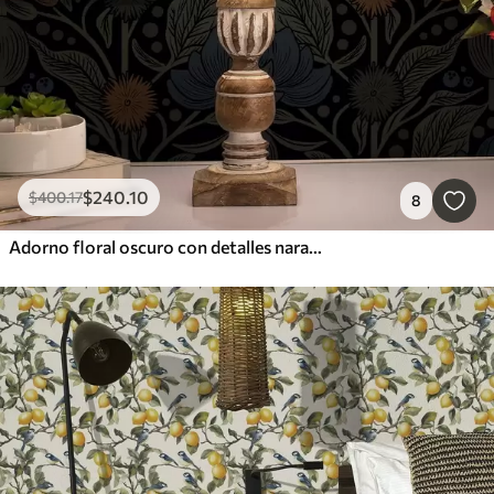
$
240
.10
$
400
.17
8
Adorno floral oscuro con detalles naranjas