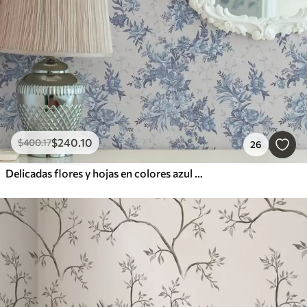
$
240
.10
$
400
.17
26
Delicadas flores y hojas en colores azul y celeste sobre fondo claro