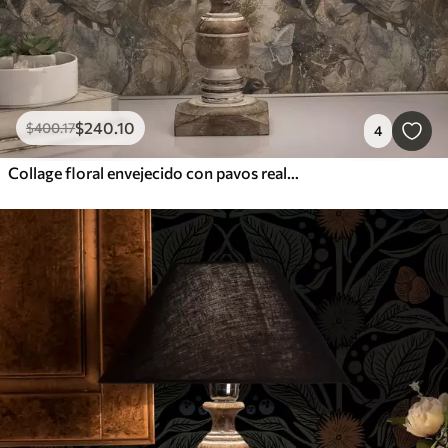
$
240
.10
$
400
.17
4
Collage floral envejecido con pavos reales y mariposas