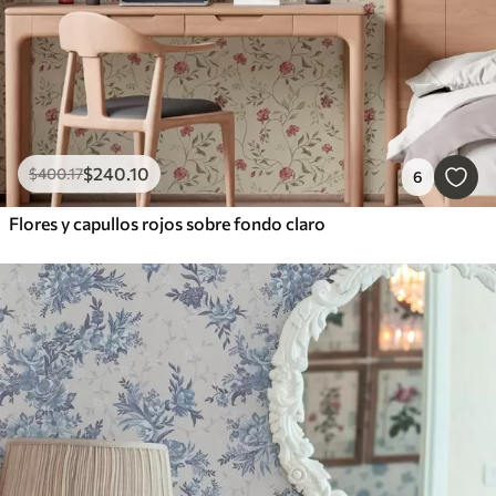
$
240
.10
$
400
.17
6
Flores y capullos rojos sobre fondo claro