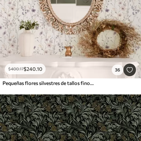
$
240
.10
$
400
.17
36
Pequeñas flores silvestres de tallos finos sobre fondo claro