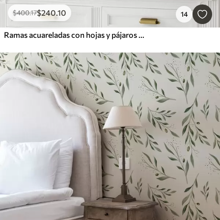
$
240
.10
$
400
.17
14
Ramas acuareladas con hojas y pájaros sobre un fondo claro