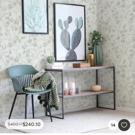
$
240
.10
$
400
.17
14