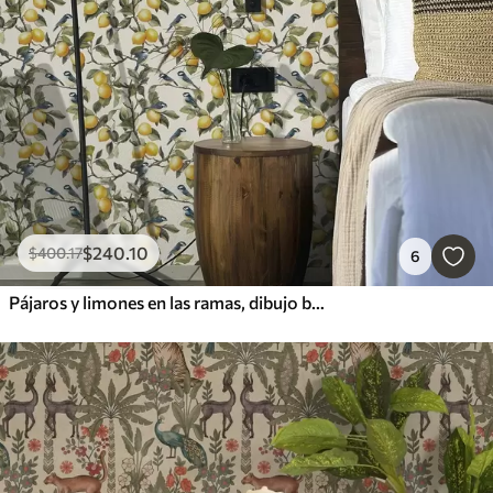
$
240
.10
$
400
.17
6
Pájaros y limones en las ramas, dibujo botánico en acuarela