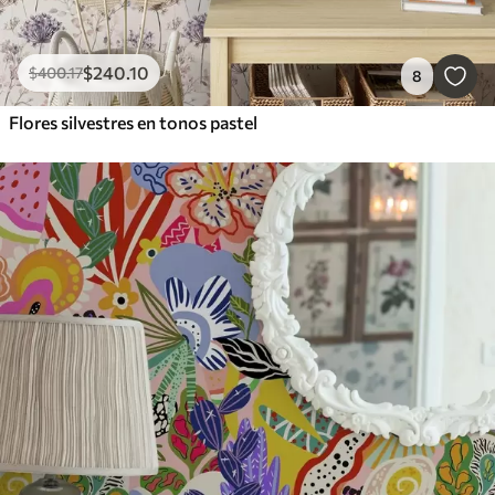
$
240
.10
$
400
.17
8
Flores silvestres en tonos pastel