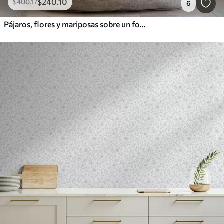
$
240
.10
$
400
.17
6
Pájaros, flores y mariposas sobre un fondo azul grisáceo