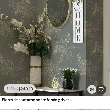
$
240
.10
$
400
.17
34
Flores de contorno sobre fondo gris azulado, elegante motivo botánico