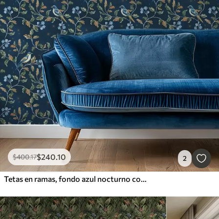
$
240
.10
$
400
.17
2
Tetas en ramas, fondo azul nocturno con chispas