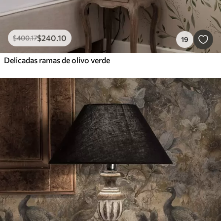
$
240
.10
$
400
.17
19
Delicadas ramas de olivo verde