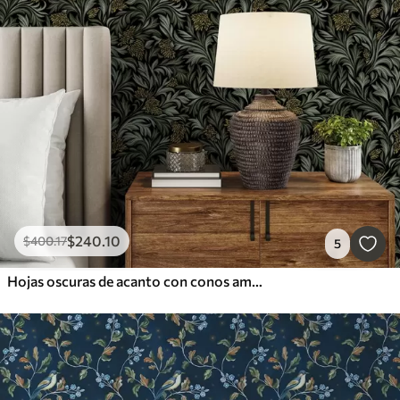
$
240
.10
$
400
.17
5
Hojas oscuras de acanto con conos amarillos sobre fondo negro