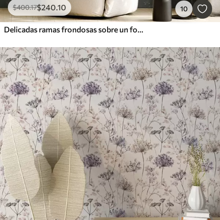
$
240
.10
$
400
.17
10
Delicadas ramas frondosas sobre un fondo verde oscuro