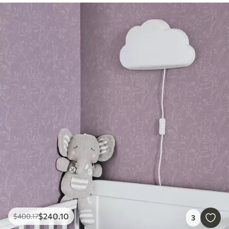
$
240
.10
$
400
.17
3