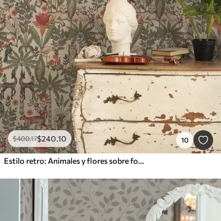
$
240
.10
$
400
.17
10
Estilo retro: Animales y flores sobre fondo vintage