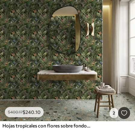
$
240
.10
$
400
.17
2
Hojas tropicales con flores sobre fondo oscuro