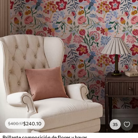
$
240
.10
$
400
.17
35
Brillante composición de flores y bayas con loros