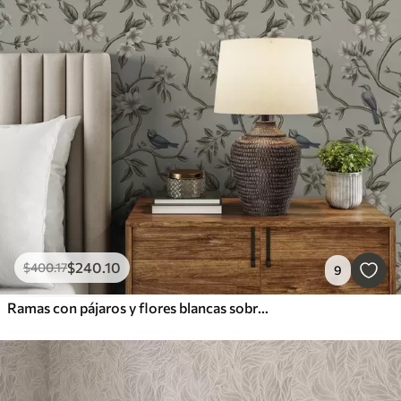
$
240
.10
$
400
.17
9
Ramas con pájaros y flores blancas sobre un fondo delicado