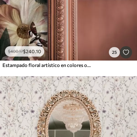
$
240
.10
$
400
.17
25
Estampado floral artístico en colores oscuros