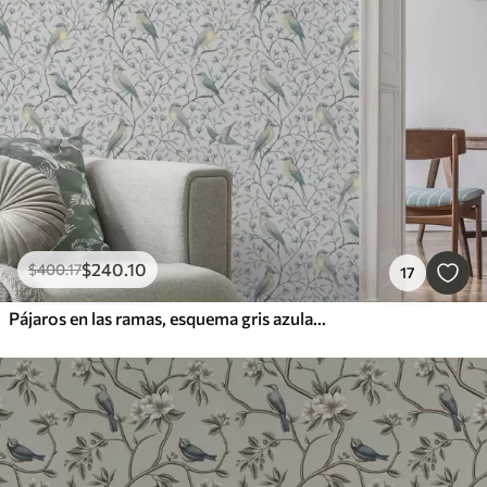
$
240
.10
$
400
.17
17
Pájaros en las ramas, esquema gris azulado