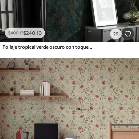
$
240
.10
$
400
.17
29
Follaje tropical verde oscuro con toques azules