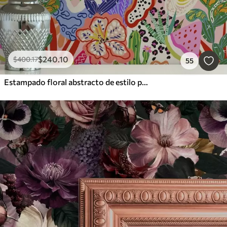
$
240
.10
$
400
.17
55
Estampado floral abstracto de estilo pop art