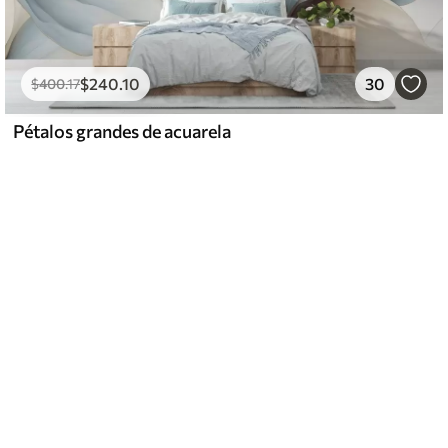
$
240
.10
30
$
400
.17
Pétalos grandes de acuarela