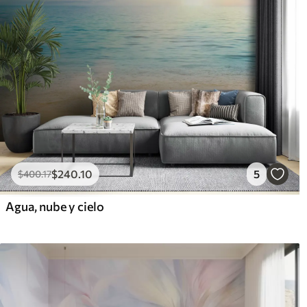
$
240
.10
5
$
400
.17
Agua, nube y cielo