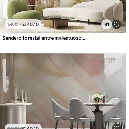
$
240
.10
91
$
400
.17
Sendero forestal entre majestuosos árboles en estilo acuarela
$
240
.10
$
400
.17