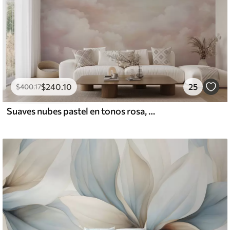
$
240
.10
25
$
400
.17
Suaves nubes pastel en tonos rosa, crema y azul