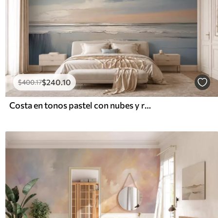
$
240
.10
$
400
.17
Costa en tonos pastel con nubes y reflejos en el agua