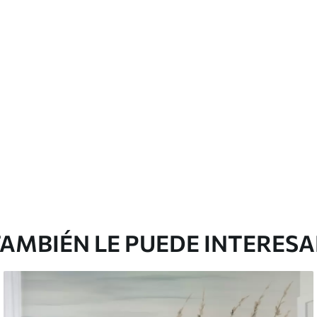
cación sin juntas.
licación con solapamiento.
emium
0
.00
$
660
.00
/m²
l and Stick
3
.33
$
920
.00
/m²
AMBIÉN LE PUEDE INTERES