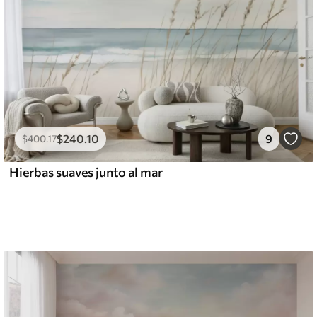
$
240
.10
9
$
400
.17
Hierbas suaves junto al mar