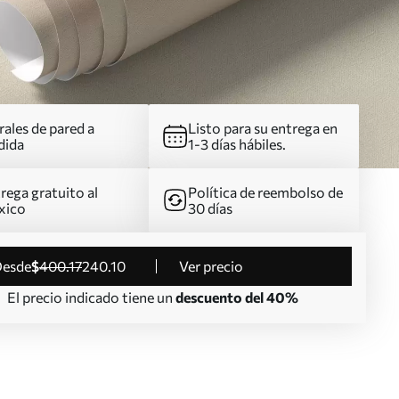
ales de pared a
Listo para su entrega en
dida
1-3 días hábiles.
rega gratuito al
Política de reembolso de
xico
30 días
desde
$
400
.17
240
.10
Ver precio
El precio indicado tiene un
descuento del 40%