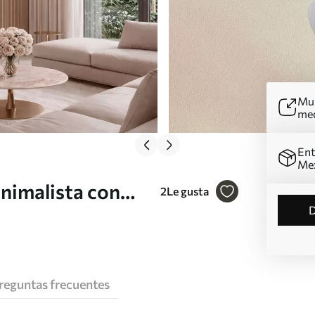
Mur
me
Ent
Me
nimalista con
2
Le gusta
16
reguntas frecuentes