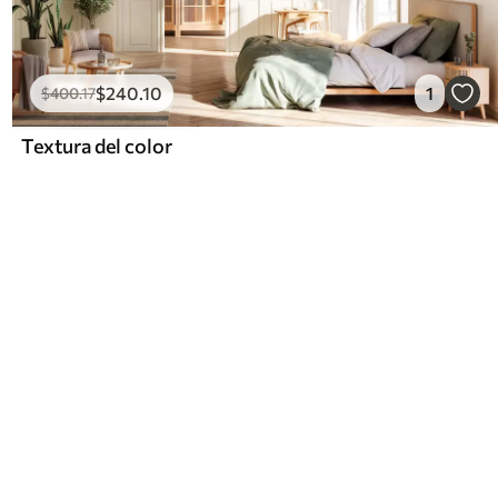
$
240
.10
1
$
400
.17
Textura del color