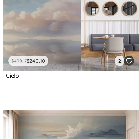
$
240
.10
2
$
400
.17
Cielo