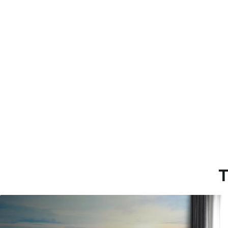
Método de aplicación
Hasta 360 cm de altura: apli
Más de 360 cm de altura: ap
Materiales disponibles
Estándar
Pr
816
.67
110
$
490
.00
/m²
Vinilo Premium
Pee
1266
.67
153
$
760
.00
/m²
T