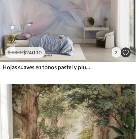
$
240
.10
2
$
400
.17
Hojas suaves en tonos pastel y plumas en tonos rosa, azul y amarillo, estampado abstracto y con textura.