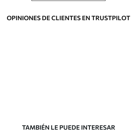
limpiarse con agua.
OPINIONES DE CLIENTES EN TRUSTPILOT
Método de
Hasta 360 cm de altura: aplicación sin
aplicación
juntas.
Más de 360 cm de altura: aplicación con
solapamiento.
Materiales disponibles
Estándar
816
.67
$
490
.00
/m²
Premium
1100
.00
$
660
.00
/m²
TAMBIÉN LE PUEDE INTERESAR
Vinilo Premium