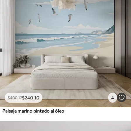
$
240
.10
4
$
400
.17
Paisaje marino pintado al óleo