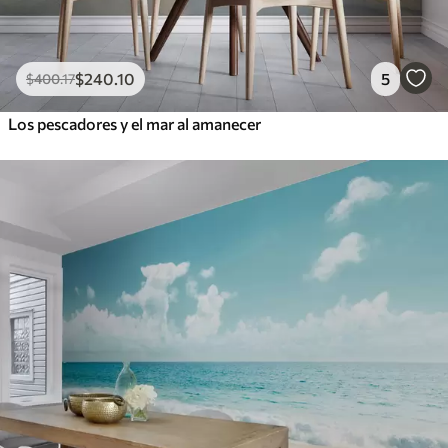
$
240
.10
5
$
400
.17
Los pescadores y el mar al amanecer