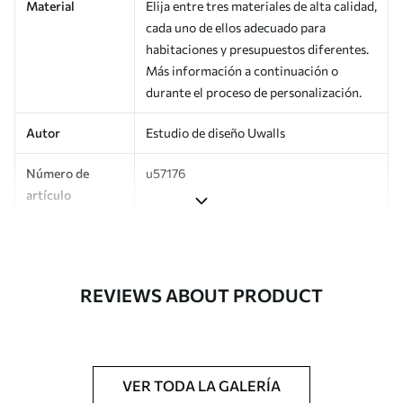
Material
Elija entre tres materiales de alta calidad,
cada uno de ellos adecuado para
habitaciones y presupuestos diferentes.
Más información a continuación o
durante el proceso de personalización.
Autor
Estudio de diseño Uwalls
Número de
u57176
artículo
Producción
Impreso bajo pedido y entregado en
rollos de hasta 50 cm de ancho.
REVIEWS ABOUT PRODUCT
Adicionalmente
Disponible con recubrimiento de barniz
y/o adhesivo para empapelar.
Limpieza
Se puede limpiar suavemente con una
esponja suave. Los murales de pared con
VER TODA LA GALERÍA
recubrimiento de barniz pueden