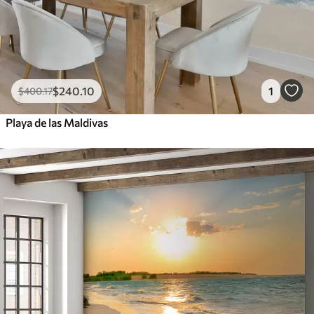
$
240
.10
1
$
400
.17
Playa de las Maldivas