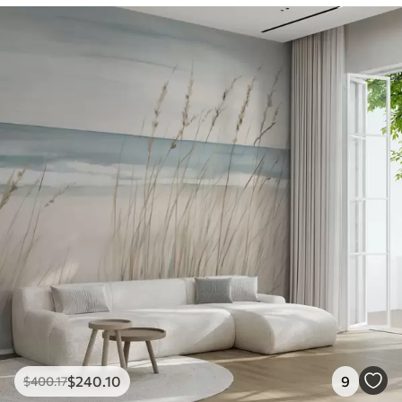
1266
.67
$
760
.00
/m²
Peel and Stick
1533
.33
$
920
.00
/m²
$
240
.10
9
$
400
.17