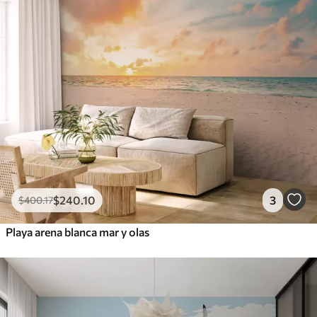
$
240
.10
3
$
400
.17
Playa arena blanca mar y olas