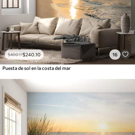
$
240
.10
16
$
400
.17
Puesta de sol en la costa del mar