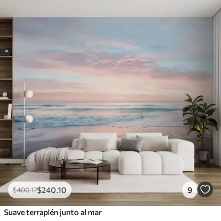
$
240
.10
9
$
400
.17
Suave terraplén junto al mar