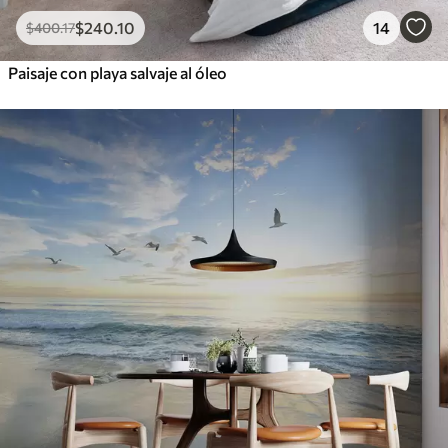
$
240
.10
14
$
400
.17
Paisaje con playa salvaje al óleo