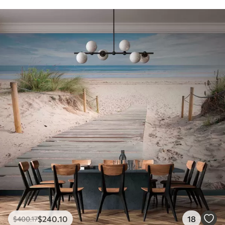
$
240
.10
18
$
400
.17