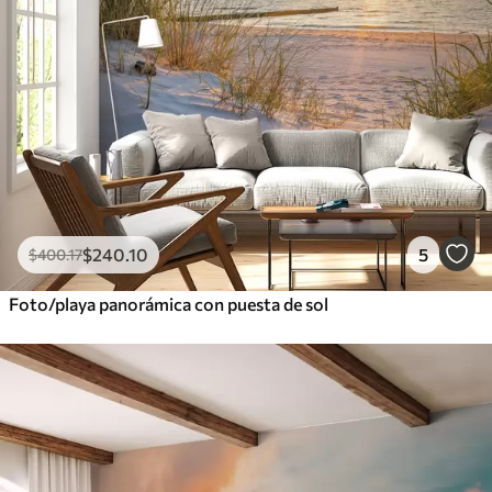
$
240
.10
5
$
400
.17
Foto/playa panorámica con puesta de sol