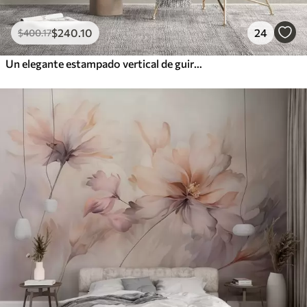
$
240
.10
24
$
400
.17
Un elegante estampado vertical de guirnaldas punteadas sobre un fondo de textura beige, que crea una sensación de profundidad y movimiento