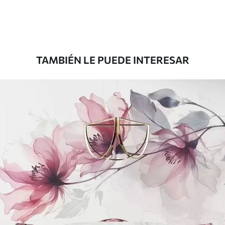
Premium
1100
.00
$
660
.00
/m²
TAMBIÉN LE PUEDE INTERESAR
Vinilo Premium
1266
.67
$
760
.00
/m²
Peel and Stick
1533
.33
$
920
.00
/m²