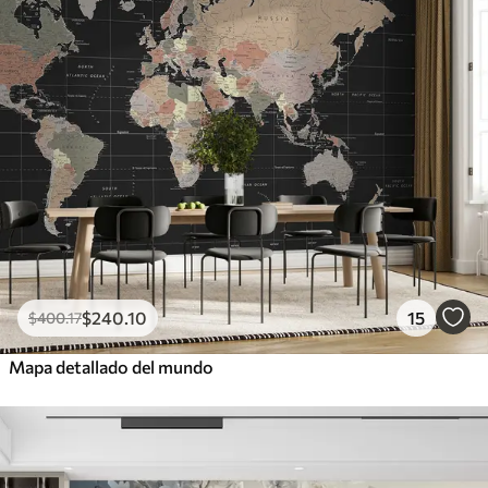
$
240
.10
15
$
400
.17
Mapa detallado del mundo