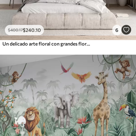
$
240
.10
6
$
400
.17
Un delicado arte floral con grandes flores de colores pastel con pétalos translúcidos, tallos suaves y un suave fondo difuminado