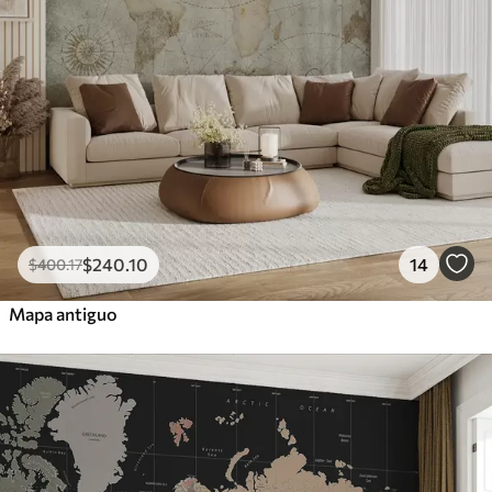
$
240
.10
14
$
400
.17
Mapa antiguo