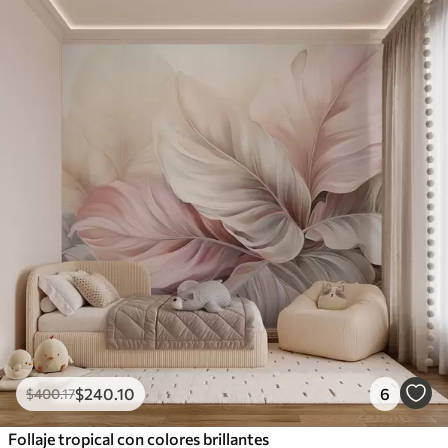
$
240
.10
6
$
400
.17
Follaje tropical con colores brillantes