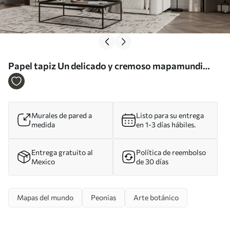
Papel tapiz Un delicado y cremoso mapamundi
hecho con flores Nr. c00008
Murales de pared a
Listo para su entrega
medida
en 1-3 días hábiles.
Entrega gratuito al
Política de reembolso
Mexico
de 30 días
Mapas del mundo
Peonias
Arte botánico