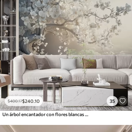
$
240
.10
35
$
400
.17
Un árbol encantador con flores blancas contra el fondo de nubes en un estilo interesante en delicados colores cálidos