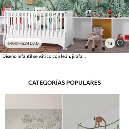
$
240
.10
13
$
400
.17
Diseño infantil selvático con león, jirafa, elefante y loros
CATEGORÍAS POPULARES