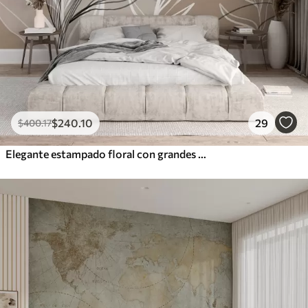
$
240
.10
29
$
400
.17
Elegante estampado floral con grandes flores y hojas de líneas abstractas en tonos grises y beige sobre fondo claro