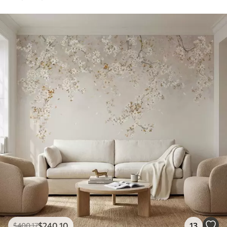
$
240
.10
13
$
400
.17