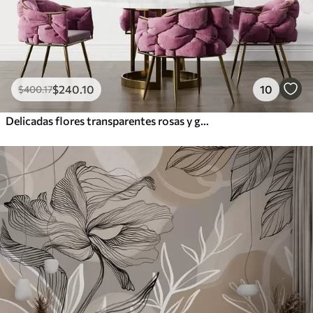
$
240
.10
10
$
400
.17
Delicadas flores transparentes rosas y grises con pétalos suaves y difuminados sobre fondo blanco