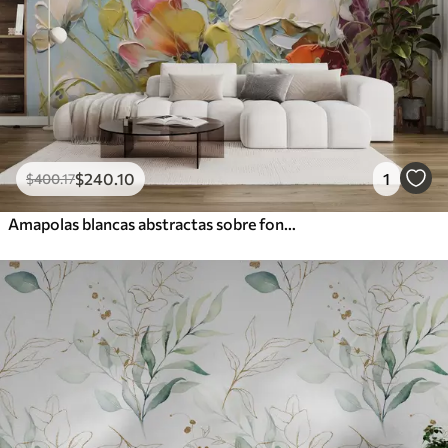
$
240
.10
1
$
400
.17
Amapolas blancas abstractas sobre fondo azul, imitación de pinceladas