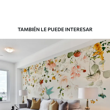
Premium
1100
.00
$
660
.00
/m²
TAMBIÉN LE PUEDE INTERESAR
Vinilo Premium
1266
.67
$
760
.00
/m²
Peel and Stick
1533
.33
$
920
.00
/m²