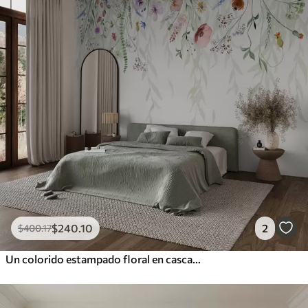
$
240
.10
2
$
400
.17
Un colorido estampado floral en cascada con varias flores, hojas y plantas en estilo acuarela