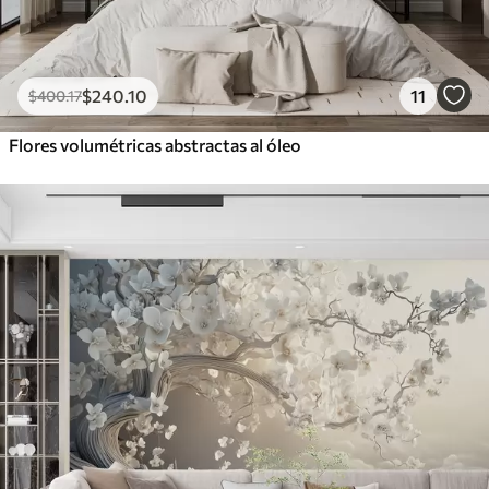
$
240
.10
11
$
400
.17
Flores volumétricas abstractas al óleo