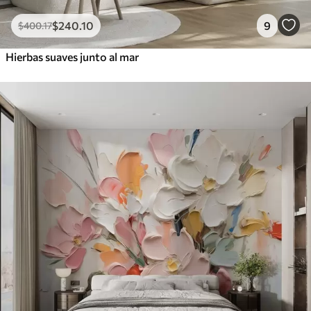
$
240
.10
9
$
400
.17
Hierbas suaves junto al mar