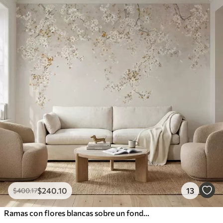
$
240
.10
13
$
400
.17
Ramas con flores blancas sobre un fondo beige suave.