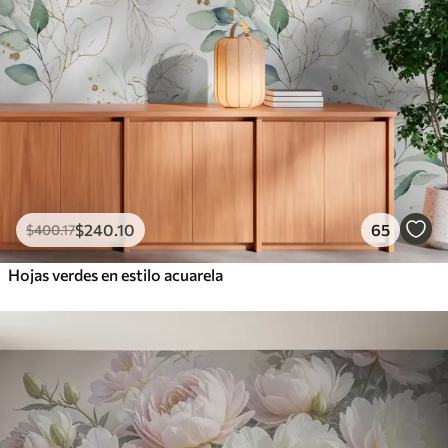
$
240
.10
65
$
400
.17
Hojas verdes en estilo acuarela