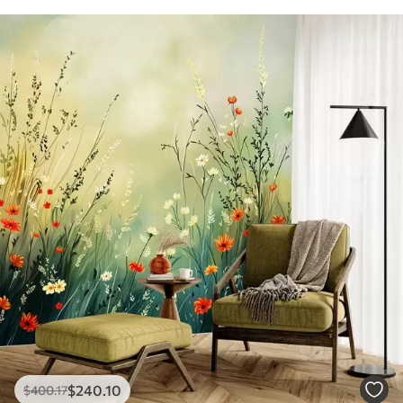
$
240
.10
$
400
.17