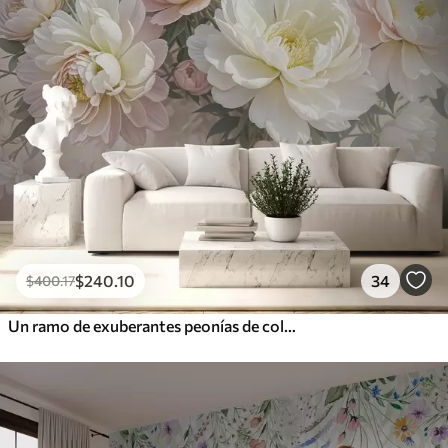
$
240
.10
34
$
400
.17
Un ramo de exuberantes peonías de colores pastel y otras flores sobre un fondo suave y difuminado