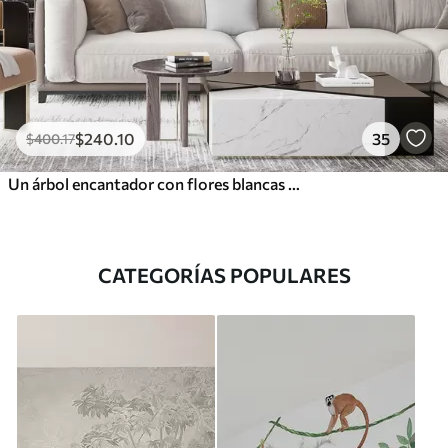
$
240
.10
35
$
400
.17
Un árbol encantador con flores blancas contra el fondo de nubes en un estilo interesante en delicados colores cálidos
CATEGORÍAS POPULARES