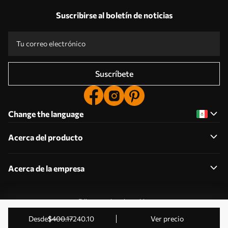
Suscribirse al boletín de noticias
Suscríbete
Change the language
Acerca del producto
Acerca de la empresa
Editar permisos de cookies
2011-2026 Uwalls . Todos los derechos reservados.
desde
$
400
.17
240
.10
Ver precio
Gestionado por KLW Sp. z o.o. CIF: PL9223057591.