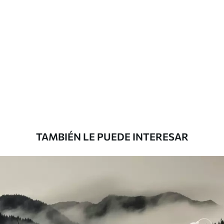
Materiales disponibles
Estándar
816
.67
$
490
.00
/m²
Premium
1100
.00
$
660
.00
/m²
TAMBIÉN LE PUEDE INTERESAR
Vinilo Premium
1266
.67
$
760
.00
/m²
Peel and Stick
1533
.33
$
920
.00
/m²