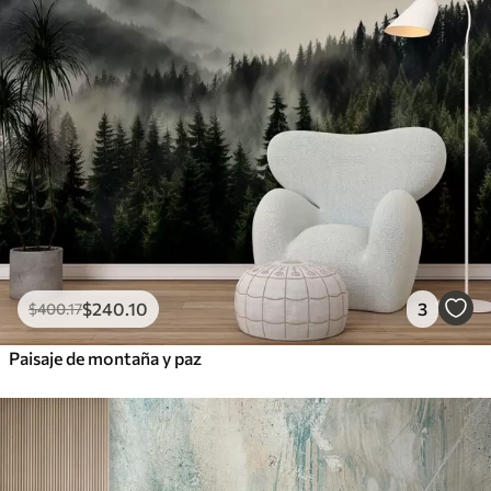
$
240
.10
3
$
400
.17
Paisaje de montaña y paz