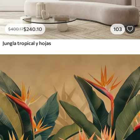
$
240
.10
103
$
400
.17
Jungla tropical y hojas