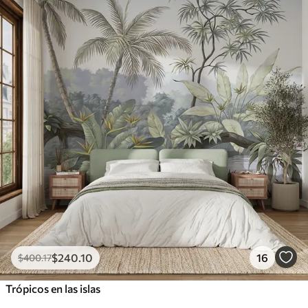
$
240
.10
16
$
400
.17
Trópicos en las islas