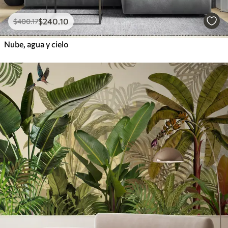
$
240
.10
$
400
.17
Nube, agua y cielo