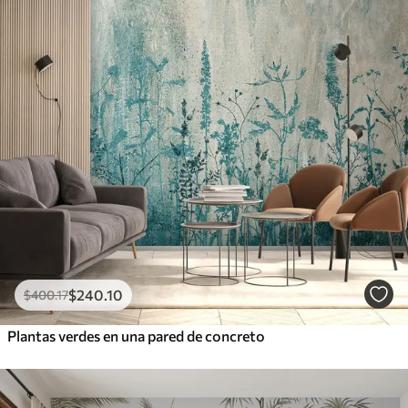
$
240
.10
$
400
.17
Plantas verdes en una pared de concreto