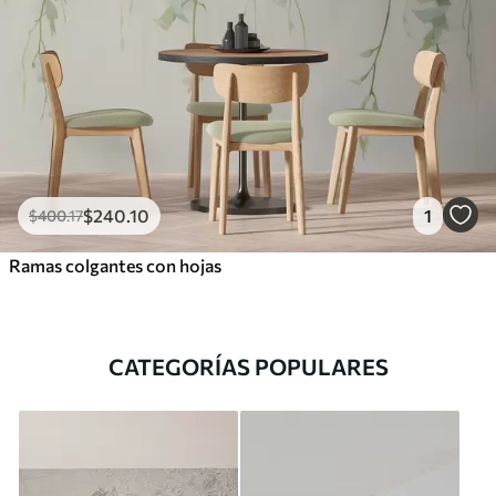
$
240
.10
1
$
400
.17
Ramas colgantes con hojas
CATEGORÍAS POPULARES