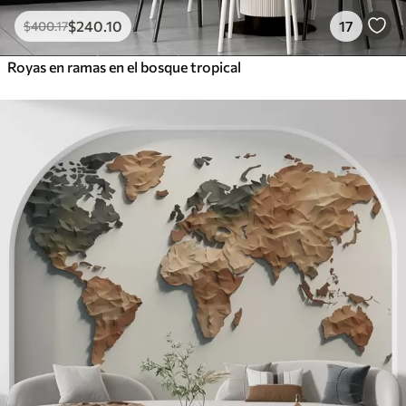
$
240
.10
17
$
400
.17
Royas en ramas en el bosque tropical