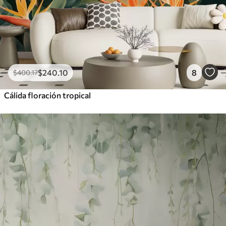
$
240
.10
8
$
400
.17
Cálida floración tropical