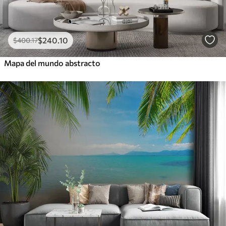
$
240
.10
$
400
.17
Mapa del mundo abstracto