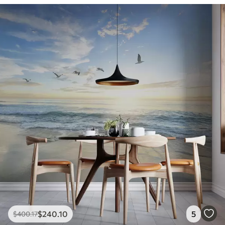
$
240
.10
5
$
400
.17