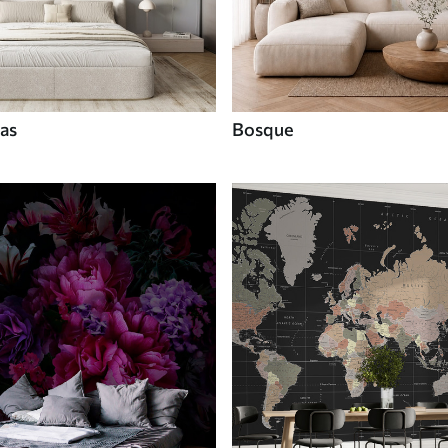
tas
Bosque