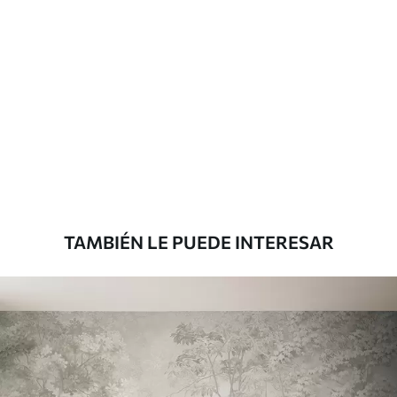
Materiales disponibles
Estándar
816
.67
$
490
.00
/m²
Premium
1100
.00
$
660
.00
/m²
TAMBIÉN LE PUEDE INTERESAR
Vinilo Premium
1266
.67
$
760
.00
/m²
Peel and Stick
1533
.33
$
920
.00
/m²