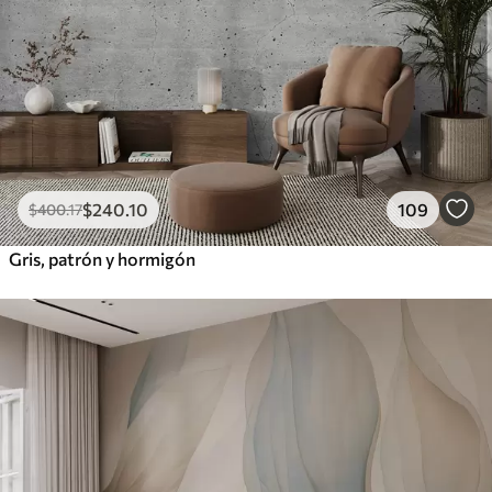
$
240
.10
109
$
400
.17
Gris, patrón y hormigón