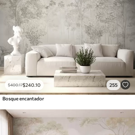
$
240
.10
255
$
400
.17
Bosque encantador