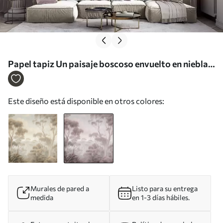
Papel tapiz Un paisaje boscoso envuelto en niebla
con altos eucaliptos, colinas onduladas bajo un
cielo nublado; obra de arte con textura Nr.
Este diseño está disponible en otros colores:
w09822v1
Murales de pared a
Listo para su entrega
medida
en 1-3 días hábiles.