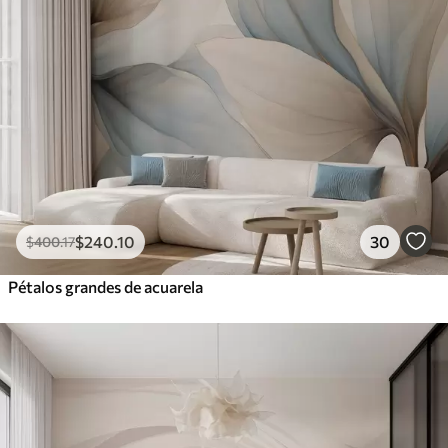
$
240
.10
30
$
400
.17
Pétalos grandes de acuarela