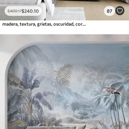
$
240
.10
87
$
400
.17
madera, textura, grietas, oscuridad, corteza, superficie