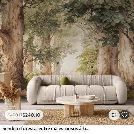
$
240
.10
91
$
400
.17
Sendero forestal entre majestuosos árboles en estilo acuarela