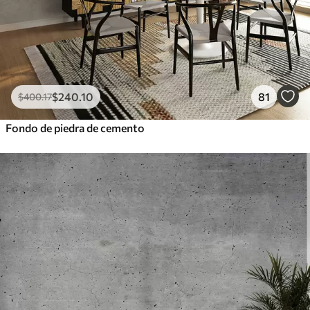
$
240
.10
81
$
400
.17
Fondo de piedra de cemento