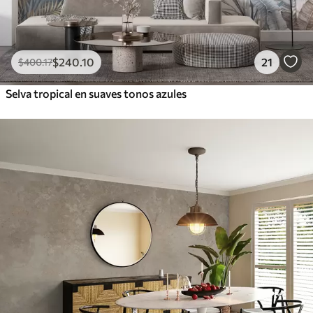
$
240
.10
21
$
400
.17
Selva tropical en suaves tonos azules