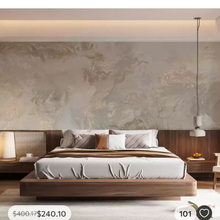
$
240
.10
101
$
400
.17