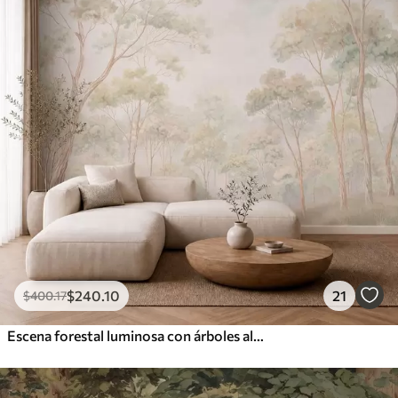
$
240
.10
21
$
400
.17
Escena forestal luminosa con árboles altos