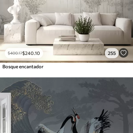
$
240
.10
255
$
400
.17
Bosque encantador