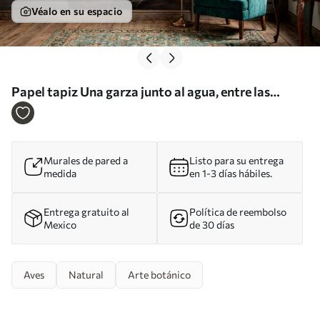
Véalo en su espacio
Papel tapiz Una garza junto al agua, entre las
plantas de la orilla Nr. w05572
Murales de pared a
Listo para su entrega
medida
en 1-3 días hábiles.
Entrega gratuito al
Política de reembolso
Mexico
de 30 días
Aves
Natural
Arte botánico