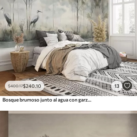
$
240
.10
13
$
400
.17
Bosque brumoso junto al agua con garzas, paleta de colores suaves y fríos