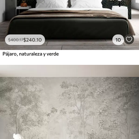
$
240
.10
10
$
400
.17
Pájaro, naturaleza y verde