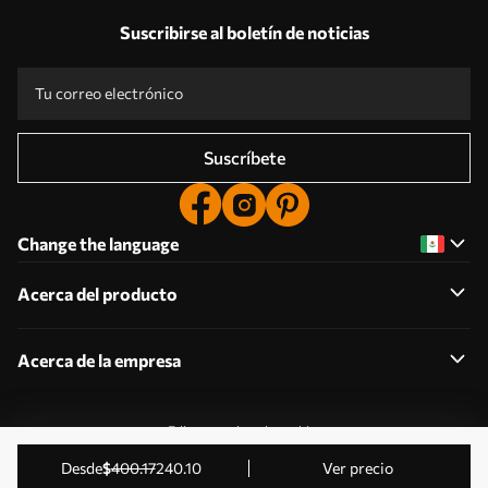
Suscribirse al boletín de noticias
Suscríbete
Change the language
Acerca del producto
Acerca de la empresa
Editar permisos de cookies
2011-2026 Uwalls . Todos los derechos reservados.
desde
$
400
.17
240
.10
Ver precio
Gestionado por KLW Sp. z o.o. CIF: PL9223057591.