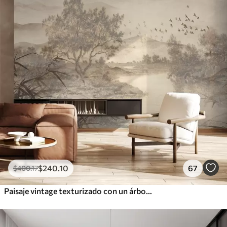
$
240
.10
67
$
400
.17
Paisaje vintage texturizado con un árbol cerca de un río y un cielo nublado, arte de la naturaleza en tonos sepia