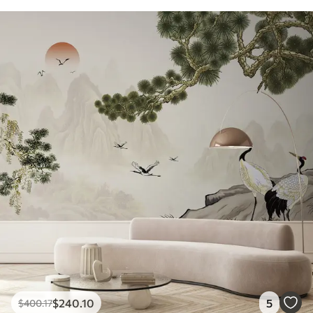
$
240
.10
5
$
400
.17