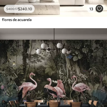
$
240
.10
13
$
400
.17
flores de acuarela