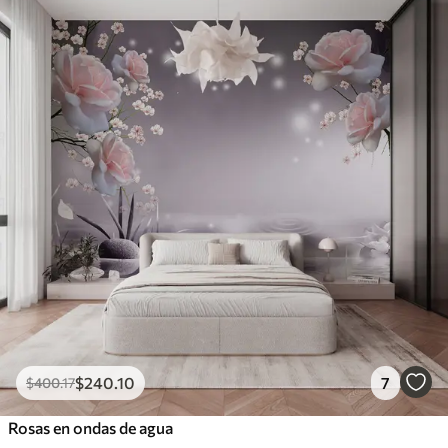
$
240
.10
7
$
400
.17
Rosas en ondas de agua