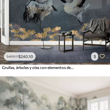
$
240
.10
3
$
400
.17
Grullas, árboles y olas con elementos de estilo chino