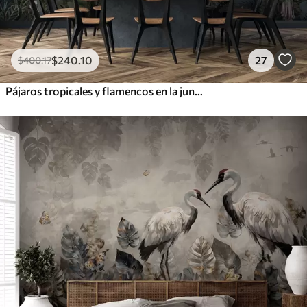
$
240
.10
27
$
400
.17
Pájaros tropicales y flamencos en la jungla