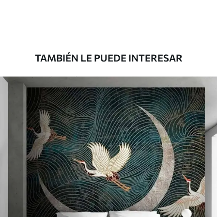
Premium
1100
.00
$
660
.00
/m²
TAMBIÉN LE PUEDE INTERESAR
Vinilo Premium
1266
.67
$
760
.00
/m²
Peel and Stick
1533
.33
$
920
.00
/m²