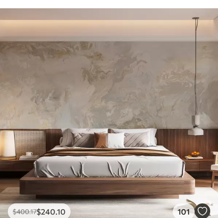
$
240
.10
101
$
400
.17