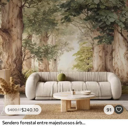
$
240
.10
91
$
400
.17
Sendero forestal entre majestuosos árboles en estilo acuarela