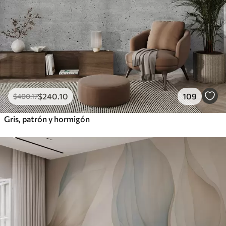
$
240
.10
109
$
400
.17
Gris, patrón y hormigón