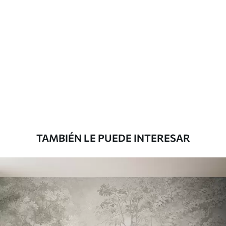
Materiales disponibles
Estándar
816
.67
$
490
.00
/m²
Premium
1100
.00
$
660
.00
/m²
TAMBIÉN LE PUEDE INTERESAR
Vinilo Premium
1266
.67
$
760
.00
/m²
Peel and Stick
1533
.33
$
920
.00
/m²