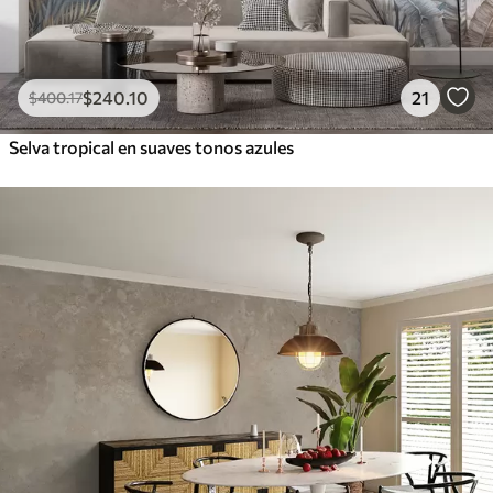
$
240
.10
21
$
400
.17
Selva tropical en suaves tonos azules