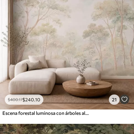
$
240
.10
21
$
400
.17
Escena forestal luminosa con árboles altos