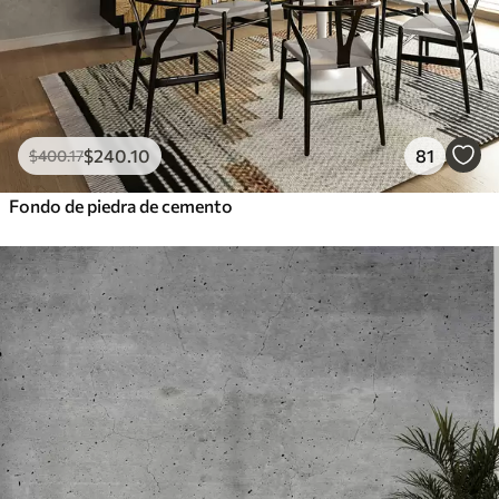
$
240
.10
81
$
400
.17
Fondo de piedra de cemento