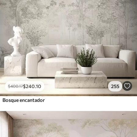
$
240
.10
255
$
400
.17
Bosque encantador