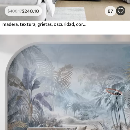
$
240
.10
87
$
400
.17
madera, textura, grietas, oscuridad, corteza, superficie