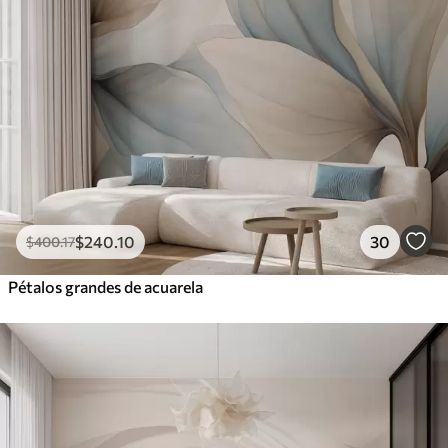
$
240
.10
30
$
400
.17
Pétalos grandes de acuarela