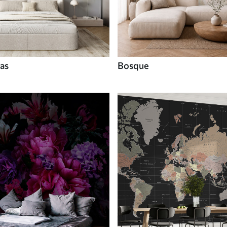
tas
Bosque