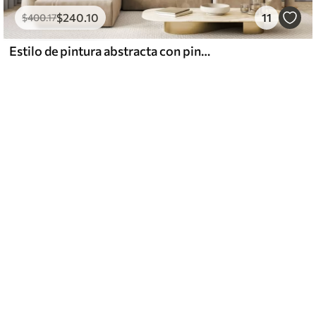
$
240
.10
11
$
400
.17
Estilo de pintura abstracta con pinceladas texturizadas en blanco, amarillo y gris sobre un fondo suave y claro