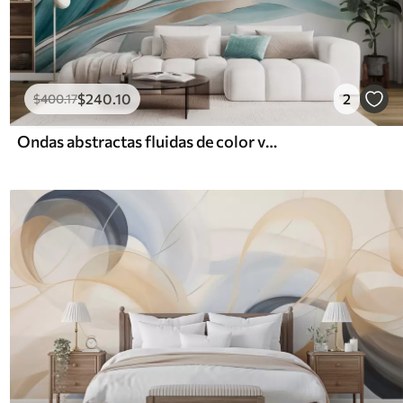
$
240
.10
2
$
400
.17
Ondas abstractas fluidas de color verde azulado y amarillo, con formas y líneas finas, sobre un fondo blanco, arte texturizado.