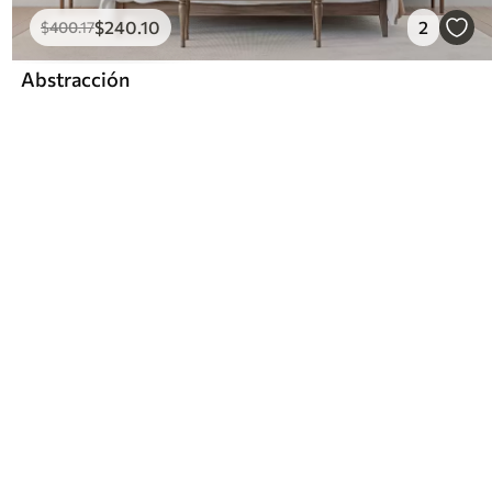
$
240
.10
2
$
400
.17
Abstracción