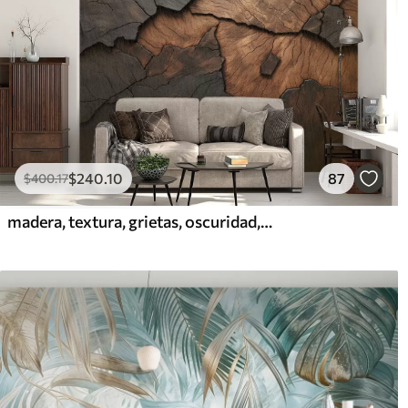
$
240
.10
87
$
400
.17
madera, textura, grietas, oscuridad, corteza, superficie