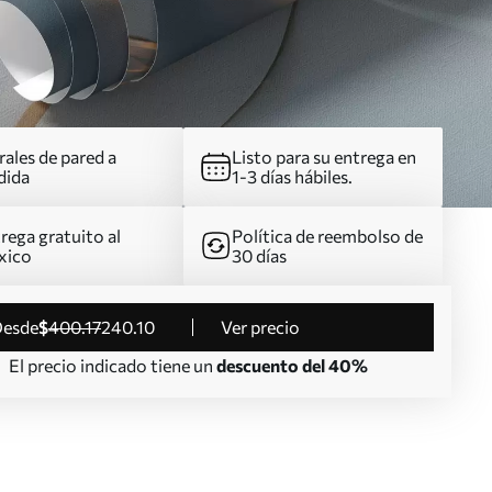
ales de pared a
Listo para su entrega en
dida
1-3 días hábiles.
rega gratuito al
Política de reembolso de
xico
30 días
desde
$
400
.17
240
.10
Ver precio
El precio indicado tiene un
descuento del 40%