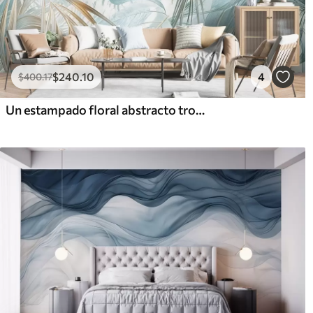
$
240
.10
4
$
400
.17
Un estampado floral abstracto tropical con grandes hojas de palmera en tonos azules y beige crea un ambiente exuberante