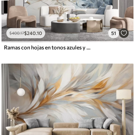
$
240
.10
51
$
400
.17
Ramas con hojas en tonos azules y marrones, fondo claro, suave y delicado, estilo acuarela