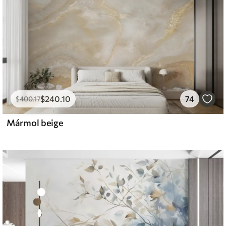
$
240
.10
74
$
400
.17
Mármol beige