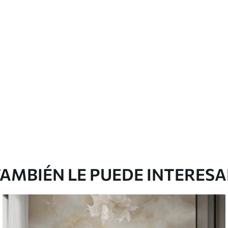
cación sin juntas.
licación con solapamiento.
emium
0
.00
$
660
.00
/m²
l and Stick
3
.33
$
920
.00
/m²
AMBIÉN LE PUEDE INTERES