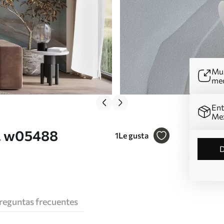
Mur
me
Ent
Me
r. w05488
1
Le gusta
reguntas frecuentes