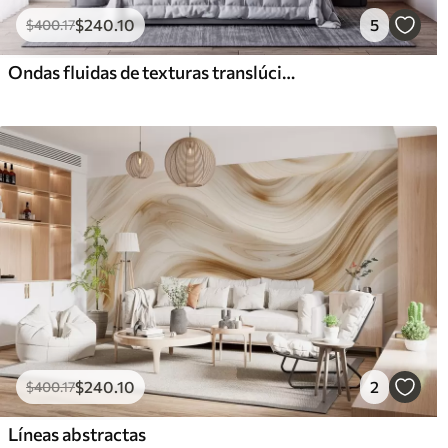
$
240
.10
5
$
400
.17
Ondas fluidas de texturas translúcidas en tonos azul oscuro, azul claro y blanco sobre un fondo claro
$
240
.10
2
$
400
.17
Líneas abstractas