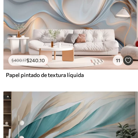
$
240
.10
11
$
400
.17
Papel pintado de textura líquida