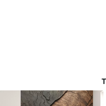
Método de aplicación
Hasta 360 cm de altura: apli
Más de 360 cm de altura: ap
Materiales disponibles
Estándar
Pr
816
.67
110
$
490
.00
/m²
Vinilo Premium
Pee
1266
.67
153
$
760
.00
/m²
T