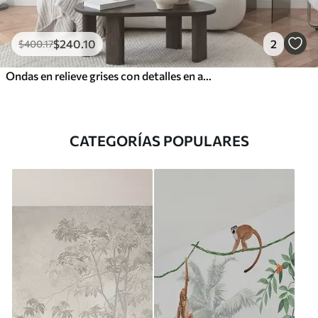
$
240
.10
2
$
400
.17
Ondas en relieve grises con detalles en amarillo
CATEGORÍAS POPULARES