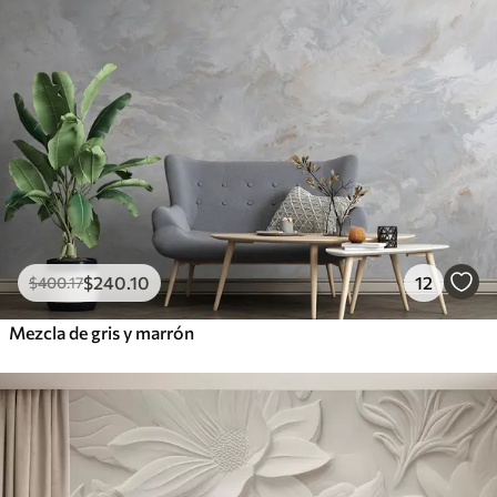
$
240
.10
12
$
400
.17
Mezcla de gris y marrón