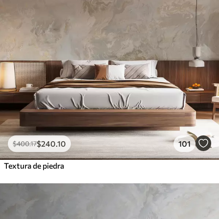
$
240
.10
101
$
400
.17
Textura de piedra