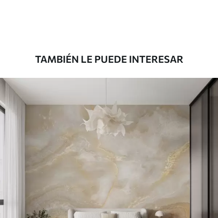
Premium
1100
.00
$
660
.00
/m²
TAMBIÉN LE PUEDE INTERESAR
Vinilo Premium
1266
.67
$
760
.00
/m²
Peel and Stick
1533
.33
$
920
.00
/m²