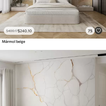
$
240
.10
75
$
400
.17
Mármol beige