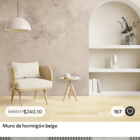
$
240
.10
167
$
400
.17
Muro de hormigón beige