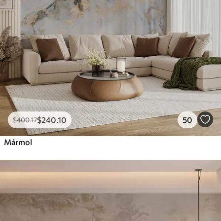
$
240
.10
50
$
400
.17
Mármol