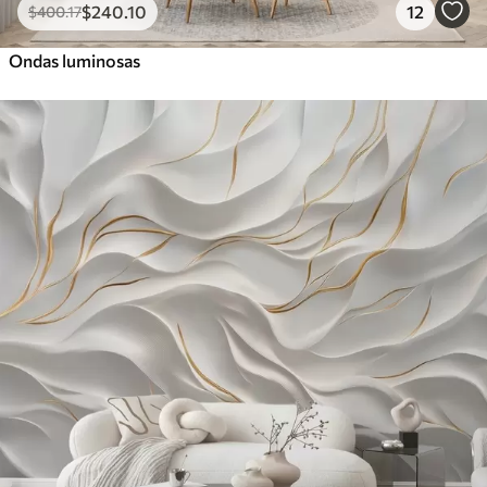
$
240
.10
12
$
400
.17
Ondas luminosas