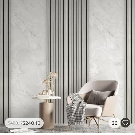
$
240
.10
36
$
400
.17