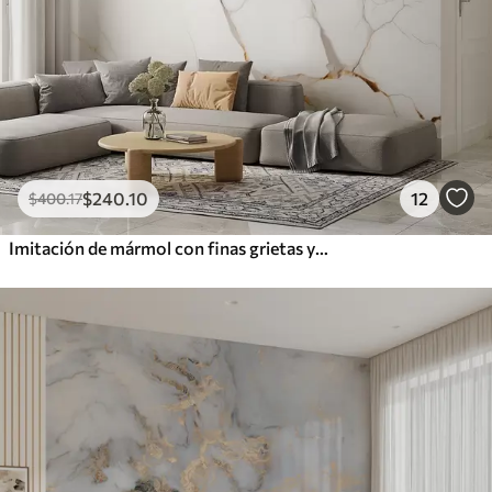
$
240
.10
12
$
400
.17
Imitación de mármol con finas grietas y vetas amarillas