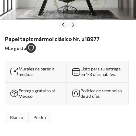
Papel tapiz mármol clásico Nr. u18977
9
Le gusta
Murales de pared a
Listo para su entrega
medida
en 1-3 días hábiles.
Entrega gratuito al
Política de reembolso
Mexico
de 30 días
Blanco
Piedra