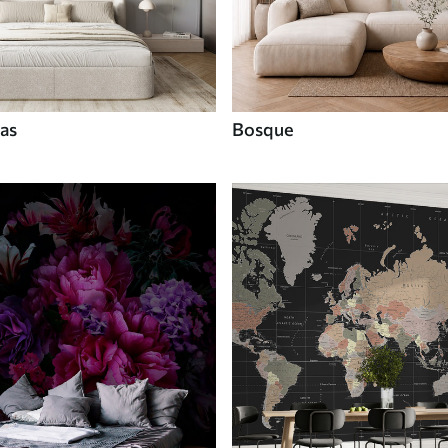
tas
Bosque