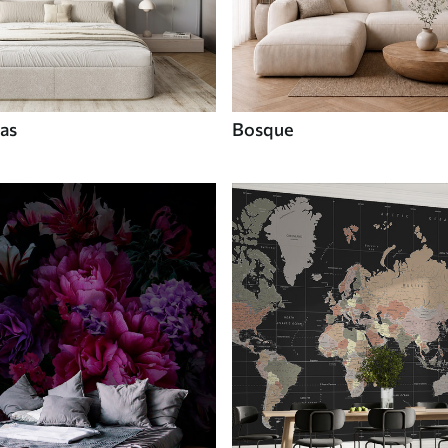
tas
Bosque