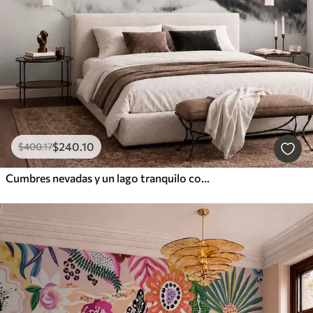
$
240
.10
$
400
.17
Cumbres nevadas y un lago tranquilo con un reflejo como un espejo