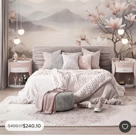
$
240
.10
$
400
.17