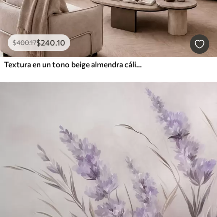
$
240
.10
$
400
.17
Textura en un tono beige almendra cálido con suaves transiciones tonales naturales