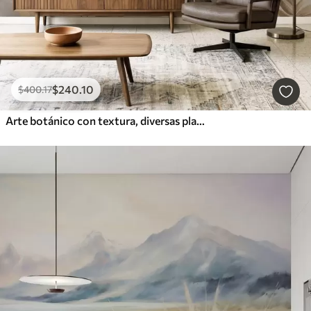
$
240
.10
$
400
.17
Arte botánico con textura, diversas plantas y hojas en tonos marrones y beige