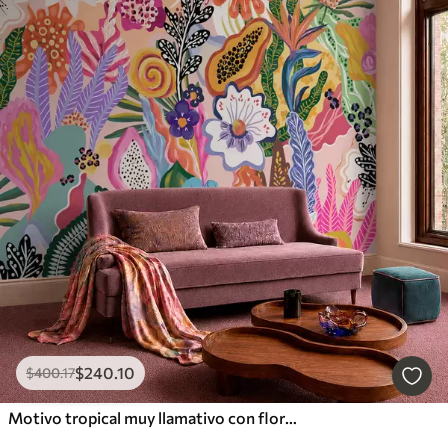
$
240
.10
$
400
.17
Motivo tropical muy llamativo con flores, hojas y frutas de colores vivos