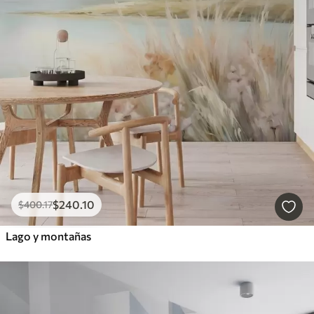
$
240
.10
$
400
.17
Lago y montañas