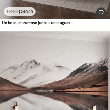
$
240
.10
$
400
.17
Un bosque brumoso junto a unas aguas tranquilas, en suaves tonos pastel naturales