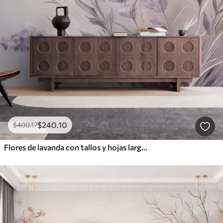
$
240
.10
$
400
.17
Flores de lavanda con tallos y hojas largos, obra de arte con una textura suave en tonos pastel