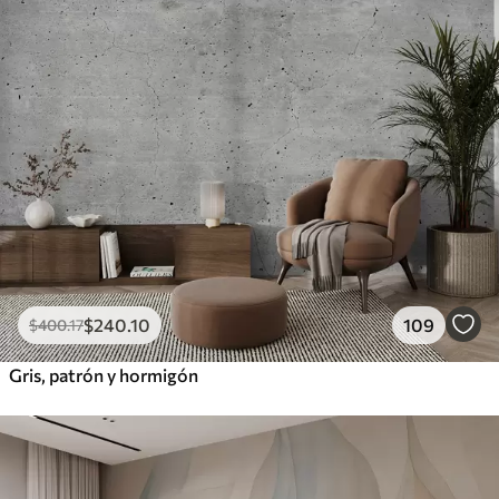
$
240
.10
109
$
400
.17
Gris, patrón y hormigón