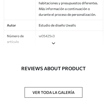
habitaciones y presupuestos diferentes.
Más información a continuación o
durante el proceso de personalización.
Autor
Estudio de diseño Uwalls
Número de
w05425v3
artículo
Superficie
Semimate.
Producción
Impreso bajo pedido y entregado en
REVIEWS ABOUT PRODUCT
rollos de hasta 50 cm de ancho.
Adicionalmente
Disponible con recubrimiento de barniz
y/o adhesivo para empapelar.
VER TODA LA GALERÍA
Limpieza
Se puede limpiar suavemente con una
esponja suave. Los murales de pared con