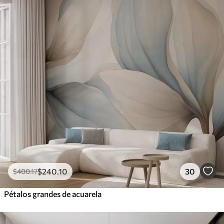
$
240
.10
30
$
400
.17
Pétalos grandes de acuarela