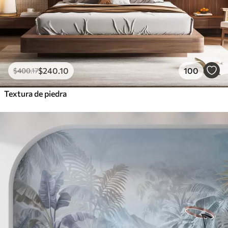
$
240
.10
100
$
400
.17
Textura de piedra