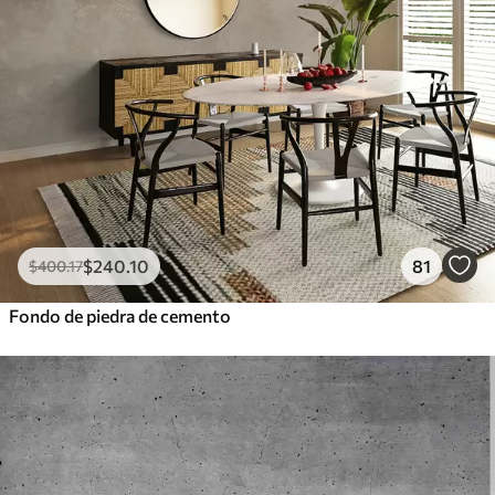
$
240
.10
81
$
400
.17
Fondo de piedra de cemento