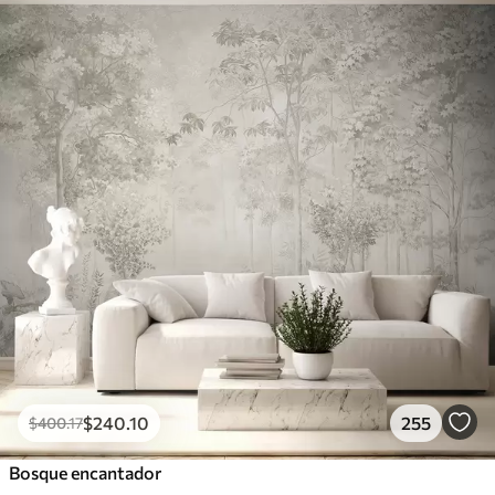
1266
.67
$
760
.00
/m²
Peel and Stick
1533
.33
$
920
.00
/m²
$
240
.10
255
$
400
.17
Bosque encantador