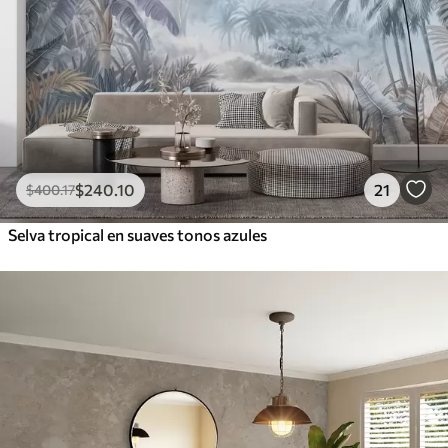
$
240
.10
21
$
400
.17
Selva tropical en suaves tonos azules