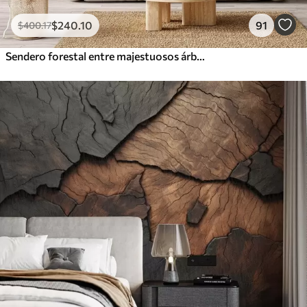
$
240
.10
91
$
400
.17
Sendero forestal entre majestuosos árboles en estilo acuarela