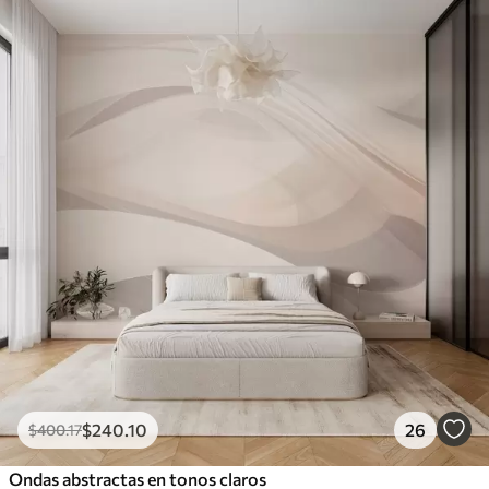
$
240
.10
26
$
400
.17
Ondas abstractas en tonos claros