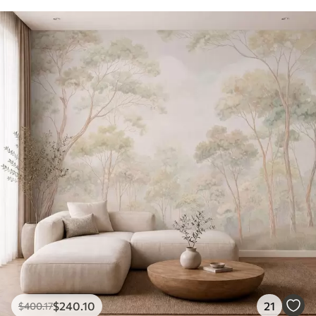
$
240
.10
21
$
400
.17