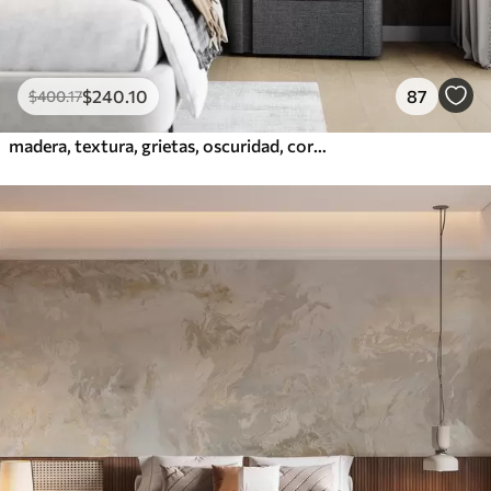
$
240
.10
87
$
400
.17
madera, textura, grietas, oscuridad, corteza, superficie