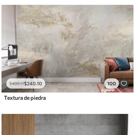
$
240
.10
100
$
400
.17
Textura de piedra