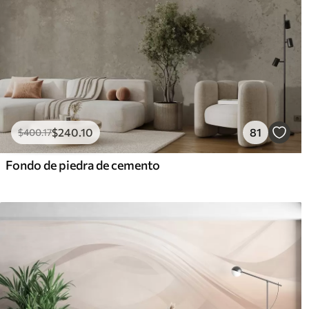
$
240
.10
81
$
400
.17
Fondo de piedra de cemento