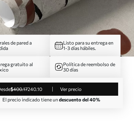
ales de pared a
Listo para su entrega en
dida
1-3 días hábiles.
rega gratuito al
Política de reembolso de
xico
30 días
desde
$
400
.17
240
.10
Ver precio
El precio indicado tiene un
descuento del 40%