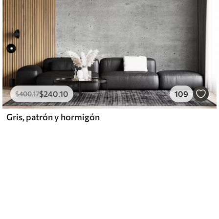
$
240
.10
109
$
400
.17
Gris, patrón y hormigón