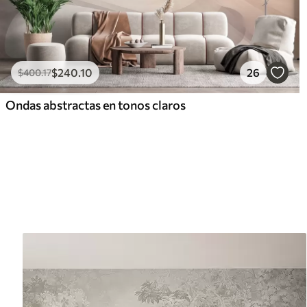
$
240
.10
26
$
400
.17
Ondas abstractas en tonos claros