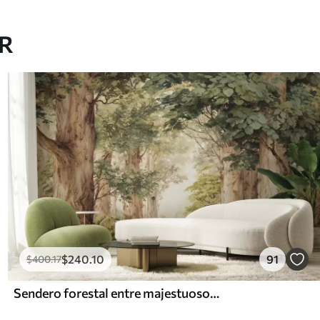
AR
$
240
.10
91
$
400
.17
Sendero forestal entre majestuosos árboles en estilo acuarela