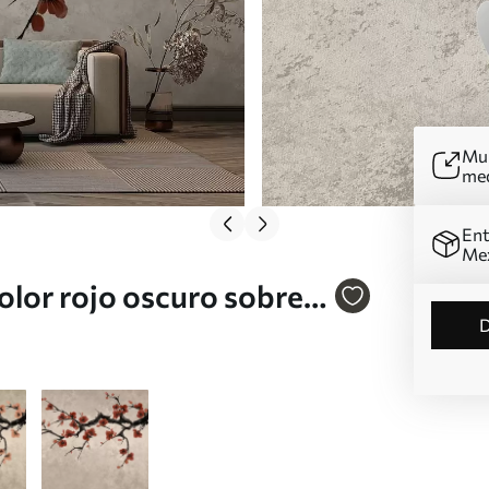
Mur
me
Ent
Me
olor rojo oscuro sobre