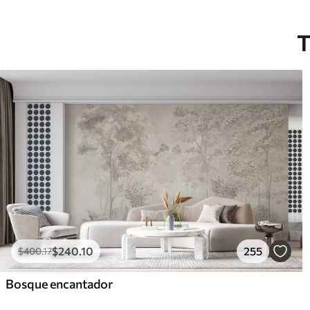
Vinilo Premium
Pee
1266
.67
153
$
760
.00
/m²
T
$
240
.10
255
$
400
.17
Bosque encantador