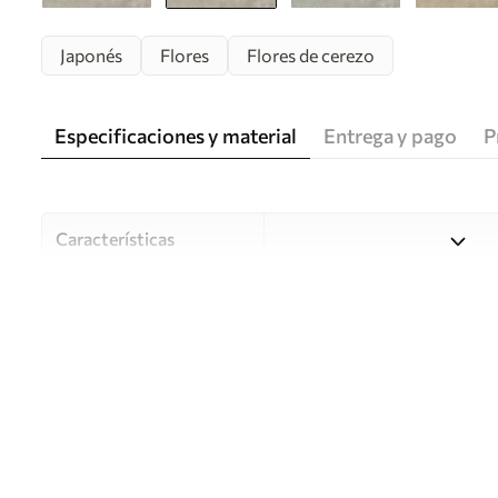
Japonés
Flores
Flores de cerezo
Especificaciones y material
Entrega y pago
P
Características
Material
Elija entre tres materiales d
habitaciones y presupuestos
o durante el proceso de per
Autor
Estudio de diseño Uwalls
Número de artículo
w05425v1