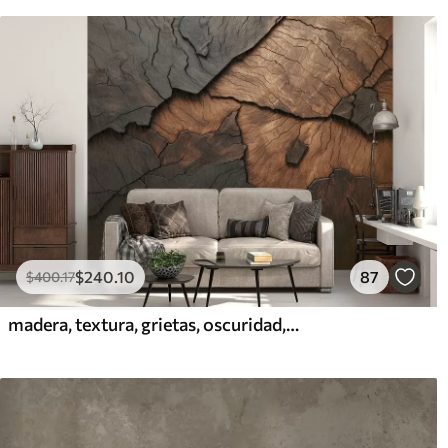
$
240
.10
87
$
400
.17
madera, textura, grietas, oscuridad, corteza, superficie