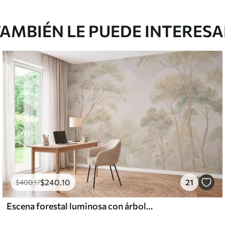
l and Stick
3
.33
$
920
.00
/m²
AMBIÉN LE PUEDE INTERES
$
240
.10
21
$
400
.17
Escena forestal luminosa con árboles altos