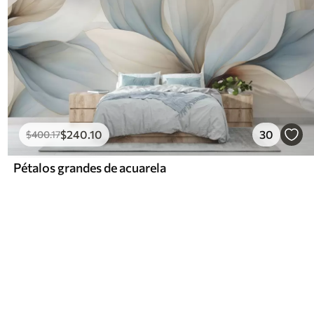
$
240
.10
30
$
400
.17
Pétalos grandes de acuarela