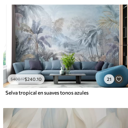
$
240
.10
21
$
400
.17
Selva tropical en suaves tonos azules