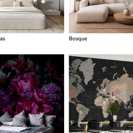
tas
Bosque