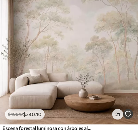
$
240
.10
21
$
400
.17
Escena forestal luminosa con árboles altos