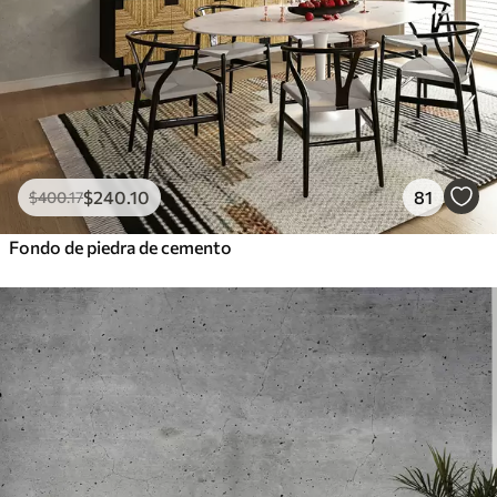
$
240
.10
81
$
400
.17
Fondo de piedra de cemento