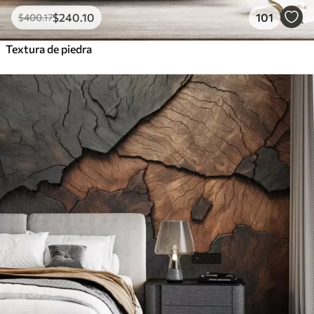
$
240
.10
101
$
400
.17
Textura de piedra