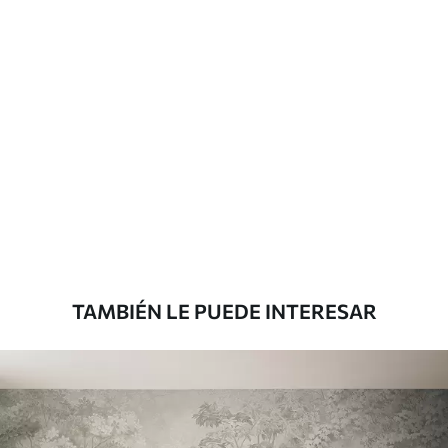
Más de 360 cm de altura: aplicación con
solapamiento.
Materiales disponibles
Estándar
816
.67
$
490
.00
/m²
Premium
1100
.00
$
660
.00
/m²
TAMBIÉN LE PUEDE INTERESAR
Vinilo Premium
1266
.67
$
760
.00
/m²
Peel and Stick
1533
.33
$
920
.00
/m²