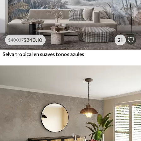
$
240
.10
21
$
400
.17
Selva tropical en suaves tonos azules