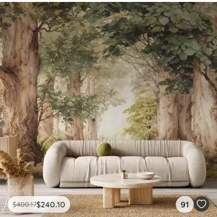
$
240
.10
91
$
400
.17