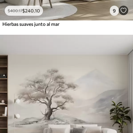
$
240
.10
9
$
400
.17
Hierbas suaves junto al mar