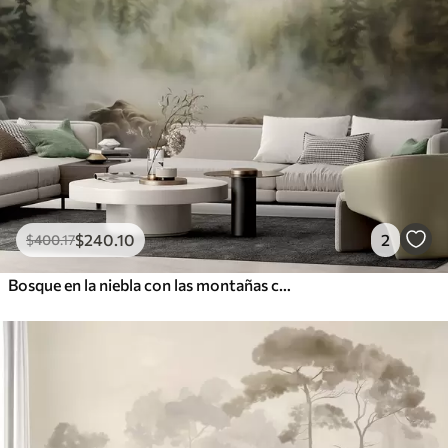
$
240
.10
2
$
400
.17
Bosque en la niebla con las montañas como telón de fondo