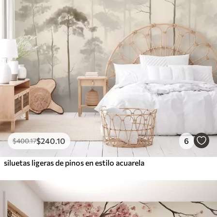
$
240
.10
6
$
400
.17
siluetas ligeras de pinos en estilo acuarela