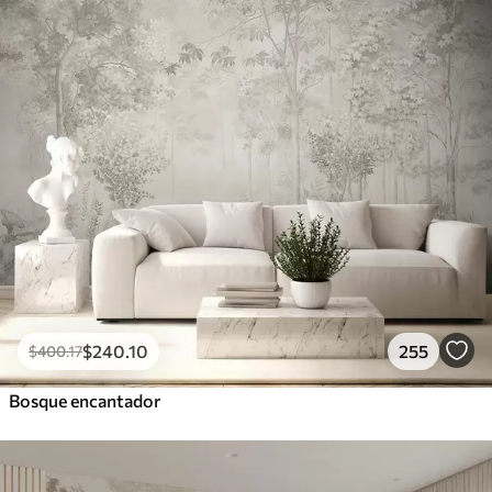
$
240
.10
255
$
400
.17
Bosque encantador