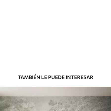
Más de 360 cm de altura: aplicación con
solapamiento.
Materiales disponibles
Estándar
816
.67
$
490
.00
/m²
Premium
1100
.00
$
660
.00
/m²
TAMBIÉN LE PUEDE INTERESAR
Vinilo Premium
1266
.67
$
760
.00
/m²
Peel and Stick
1533
.33
$
920
.00
/m²