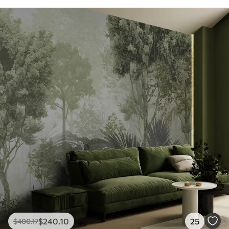
$
240
.10
25
$
400
.17