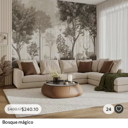
$
240
.10
24
$
400
.17
Bosque mágico