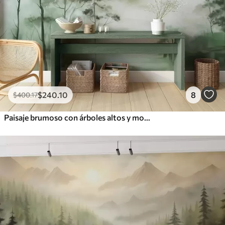
$
240
.10
8
$
400
.17
Paisaje brumoso con árboles altos y montañas en tonos verdes y grises apagados, estilo minimalista, texturizado