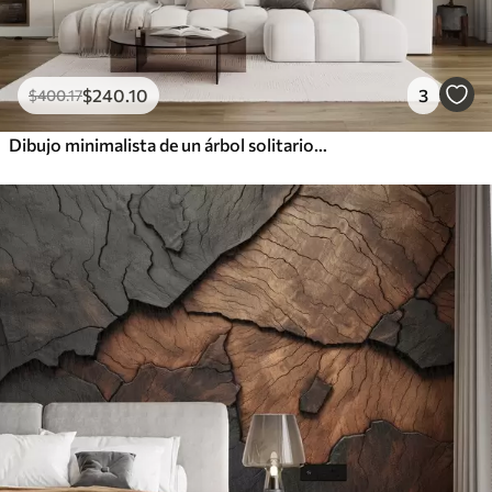
$
240
.10
3
$
400
.17
Dibujo minimalista de un árbol solitario y retorcido en un paisaje desolado y rocoso con montañas al fondo