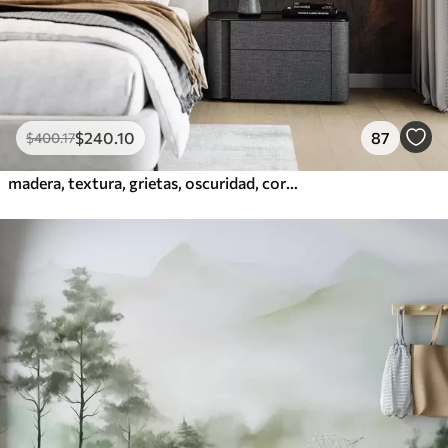
$
240
.10
87
$
400
.17
madera, textura, grietas, oscuridad, corteza, superficie