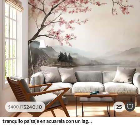
$
240
.10
25
$
400
.17
tranquilo paisaje en acuarela con un lago y un árbol en flor