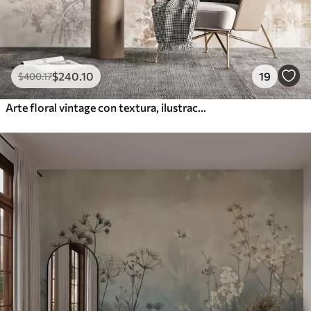
$
240
.10
19
$
400
.17
Arte floral vintage con textura, ilustraciones de delicadas flores y hojas de jardín en estilo dibujo, suaves tonos pastel beige y sepia