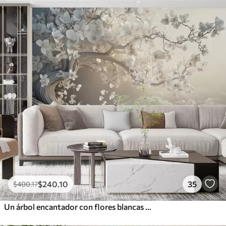
$
240
.10
35
$
400
.17
Un árbol encantador con flores blancas contra el fondo de nubes en un estilo interesante en delicados colores cálidos