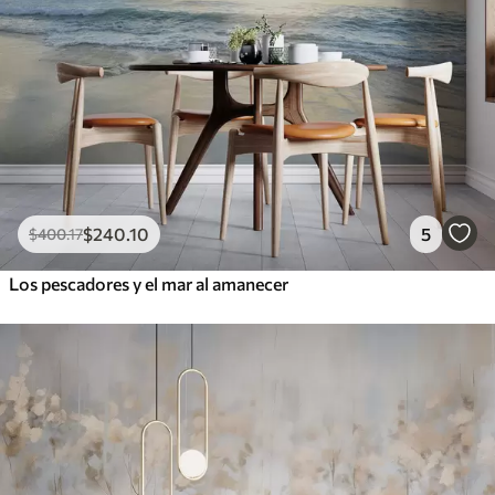
$
240
.10
5
$
400
.17
Los pescadores y el mar al amanecer