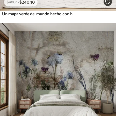
$
240
.10
$
400
.17
Un mapa verde del mundo hecho con hojas de plátano