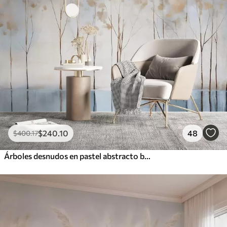
$
240
.10
48
$
400
.17
Árboles desnudos en pastel abstracto borrosa paisaje minimalista de invierno con un fondo suave y brumoso