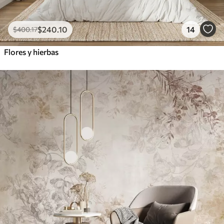
$
240
.10
14
$
400
.17
Flores y hierbas