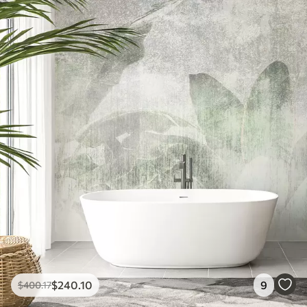
$
240
.10
9
$
400
.17