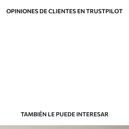
limpiarse con agua.
OPINIONES DE CLIENTES EN TRUSTPILOT
Método de
Hasta 360 cm de altura: aplicación sin
aplicación
juntas.
Más de 360 cm de altura: aplicación con
solapamiento.
Materiales disponibles
Estándar
816
.67
$
490
.00
/m²
Premium
1100
.00
$
660
.00
/m²
TAMBIÉN LE PUEDE INTERESAR
Vinilo Premium
1266
.67
$
760
.00
/m²