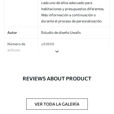
cada uno de ellos adecuado para
habitaciones y presupuestos diferentes.
Más información a continuación o
durante el proceso de personalización.
Autor
Estudio de diseño Uwalls
Número de
u93666
artículo
Producción
Impreso bajo pedido y entregado en
rollos de hasta 50 cm de ancho.
REVIEWS ABOUT PRODUCT
Adicionalmente
Disponible con recubrimiento de barniz
y/o adhesivo para empapelar.
Limpieza
Se puede limpiar suavemente con una
esponja suave. Los murales de pared con
VER TODA LA GALERÍA
recubrimiento de barniz pueden