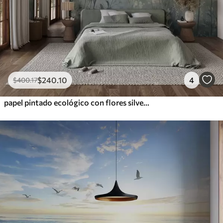
$
240
.10
4
$
400
.17
papel pintado ecológico con flores silvestres y plantas sobre fondo texturizado