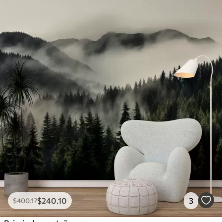
Peel and Stick
1533
.33
$
920
.00
/m²
$
240
.10
3
$
400
.17