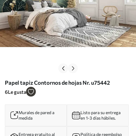
Papel tapiz Contornos de hojas Nr. u75442
6
Le gusta
Murales de pared a
Listo para su entrega
medida
en 1-3 días hábiles.
Entrega gratuito al
Política de reembolso