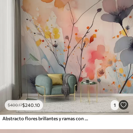
$
240
.10
1
$
400
.17
Abstracto flores brillantes y ramas con salpicaduras de pintura acuarela húmeda