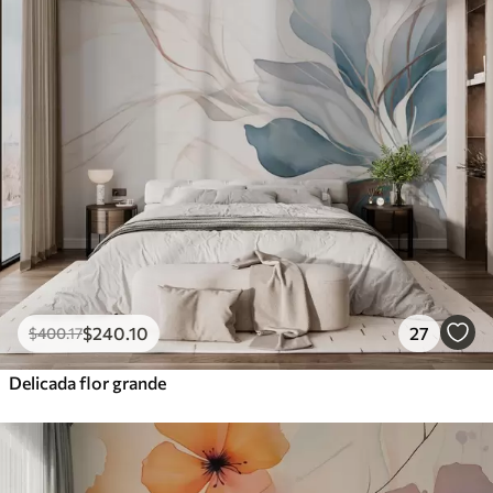
$
240
.10
27
$
400
.17
Delicada flor grande