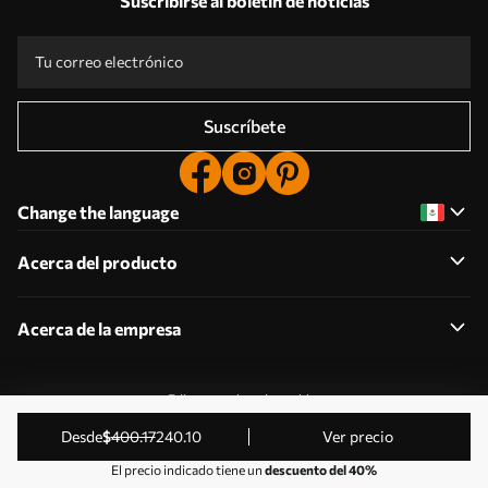
Suscribirse al boletín de noticias
Suscríbete
Change the language
Acerca del producto
Acerca de la empresa
Editar permisos de cookies
2011-2026 Uwalls . Todos los derechos reservados.
desde
$
400
.17
240
.10
Ver precio
Gestionado por KLW Sp. z o.o. CIF: PL9223057591.
El precio indicado tiene un
descuento del 40%