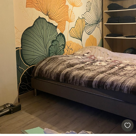
Método de
Hasta 360 cm de altura: aplicación sin
aplicación
juntas.
Más de 360 cm de altura: aplicación con
solapamiento.
Materiales disponibles
Estándar
816
.67
$
490
.00
/m²
Premium
1100
.00
$
660
.00
/m²
Vinilo Premium
1266
.67
$
760
.00
/m²