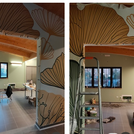
Peel and Stick
1533
.33
$
920
.00
/m²