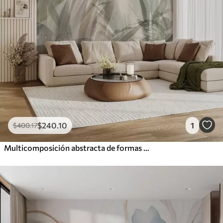
$
240
.10
1
$
400
.17
Multicomposición abstracta de formas de hojas tropicales parecidas a hierba borrosa en tonos de verde claro y gris