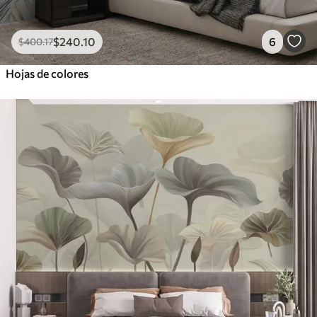
$
240
.10
6
$
400
.17
Hojas de colores