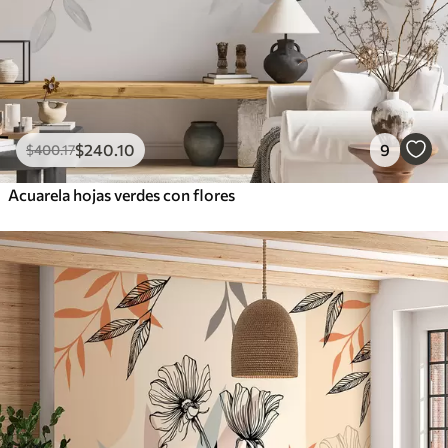
$
240
.10
9
$
400
.17
Acuarela hojas verdes con flores