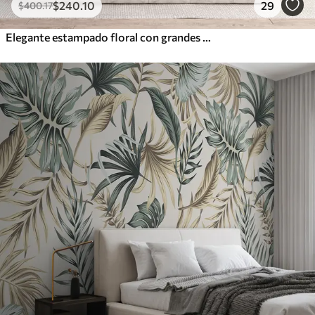
$
240
.10
29
$
400
.17
Elegante estampado floral con grandes flores y hojas de líneas abstractas en tonos grises y beige sobre fondo claro