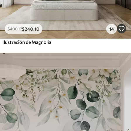
$
240
.10
14
$
400
.17
Ilustración de Magnolia