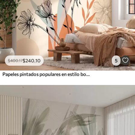
$
240
.10
5
$
400
.17
Papeles pintados populares en estilo boho con flores