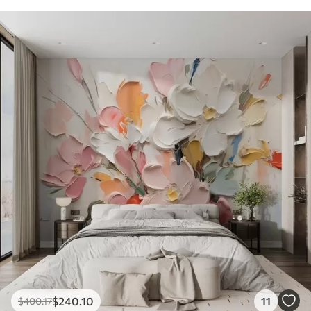
$
240
.10
11
$
400
.17