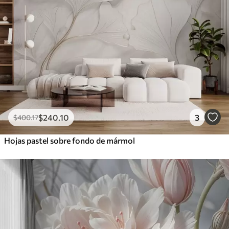
$
240
.10
3
$
400
.17
Hojas pastel sobre fondo de mármol