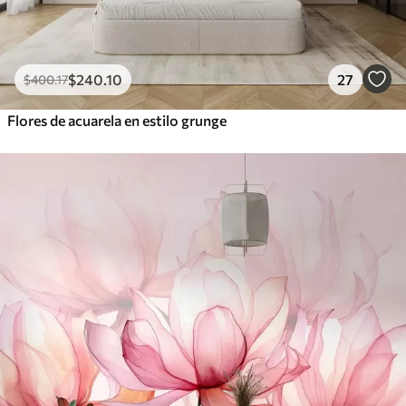
$
240
.10
27
$
400
.17
Flores de acuarela en estilo grunge