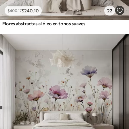
$
240
.10
22
$
400
.17
Flores abstractas al óleo en tonos suaves