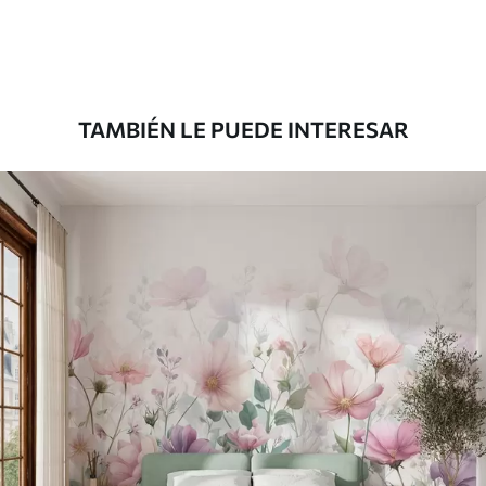
Premium
1100
.00
$
660
.00
/m²
TAMBIÉN LE PUEDE INTERESAR
Vinilo Premium
1266
.67
$
760
.00
/m²
Peel and Stick
1533
.33
$
920
.00
/m²