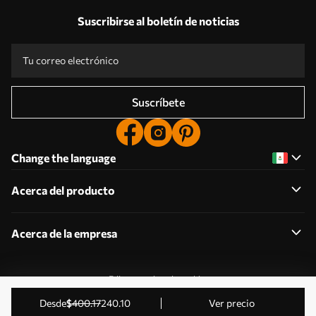
Suscribirse al boletín de noticias
Suscríbete
Change the language
Acerca del producto
Acerca de la empresa
Editar permisos de cookies
2011-2026 Uwalls . Todos los derechos reservados.
desde
$
400
.17
240
.10
Ver precio
Gestionado por KLW Sp. z o.o. CIF: PL9223057591.