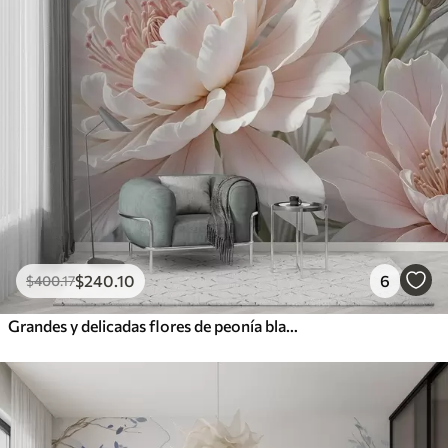
$
240
.10
6
$
400
.17
Grandes y delicadas flores de peonía blancas y rosas con pétalos suaves y esponjosos sobre un fondo gris difuminado