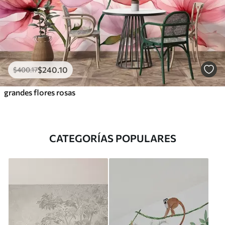
$
240
.10
$
400
.17
grandes flores rosas
CATEGORÍAS POPULARES