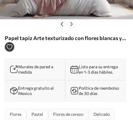
Papel tapiz Arte texturizado con flores blancas y
rosas de pétalos delicados, fondo abstracto y suave
Nr. w09811
Murales de pared a
Listo para su entrega
medida
en 1-3 días hábiles.
Entrega gratuito al
Política de reembolso
Mexico
de 30 días
Flores
Pastel
Flores de cerezo
Delicado