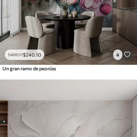
$
240
.10
4
$
400
.17
Un gran ramo de peonías