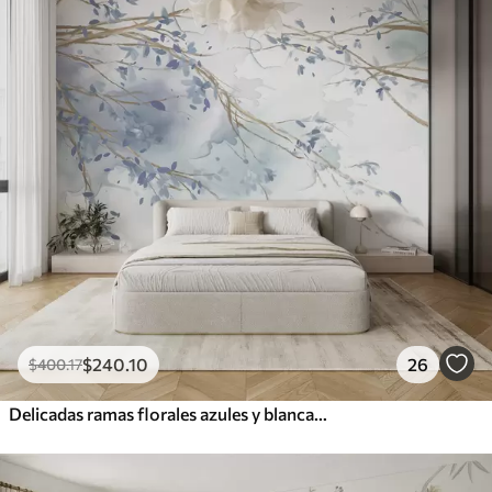
$
240
.10
26
$
400
.17
Delicadas ramas florales azules y blancas con fondo de acuarela suave y borroso