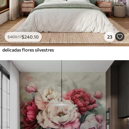
$
240
.10
23
$
400
.17
delicadas flores silvestres