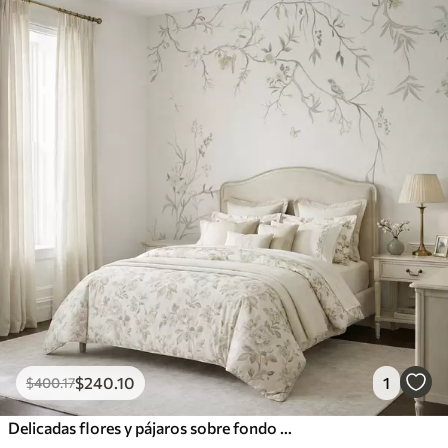
$
240
.10
1
$
400
.17
Delicadas flores y pájaros sobre fondo de tiza.