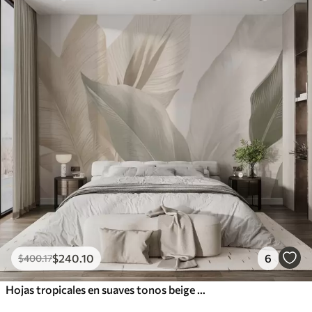
$
240
.10
6
$
400
.17
Hojas tropicales en suaves tonos beige y verde, con efecto acuarela y suaves transiciones de color