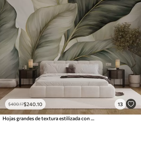
$
240
.10
13
$
400
.17
Hojas grandes de textura estilizada con venas detalladas en varios tonos de verde, crema y beige