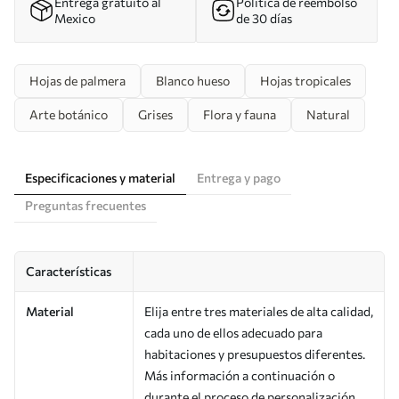
Entrega gratuito al
Política de reembolso
Mexico
de 30 días
Hojas de palmera
Blanco hueso
Hojas tropicales
Arte botánico
Grises
Flora y fauna
Natural
Especificaciones y material
Entrega y pago
Preguntas frecuentes
Características
Material
Elija entre tres materiales de alta calidad,
cada uno de ellos adecuado para
habitaciones y presupuestos diferentes.
Más información a continuación o
durante el proceso de personalización.