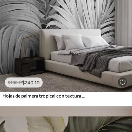
$
240
.10
$
400
.17
Hojas de palmera tropical con textura monocromática, creando un estampado tropical y botánico