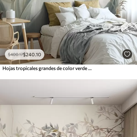
$
240
.10
$
400
.17
Hojas tropicales grandes de color verde pálido con tonos suaves y pasteles, obra de arte con textura