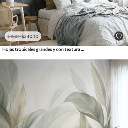
$
240
.10
$
400
.17
Hojas tropicales grandes y con textura en tonos apagados de verde y beige, un ambiente selvático