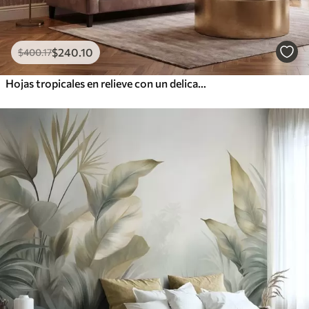
$
240
.10
$
400
.17
Hojas tropicales en relieve con un delicado diseño en tonos beige cálidos