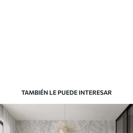
Más de 360 cm de altura: aplicación con
solapamiento.
Materiales disponibles
Estándar
816
.67
$
490
.00
/m²
Premium
1100
.00
$
660
.00
/m²
TAMBIÉN LE PUEDE INTERESAR
Vinilo Premium
1266
.67
$
760
.00
/m²
Peel and Stick
1533
.33
$
920
.00
/m²