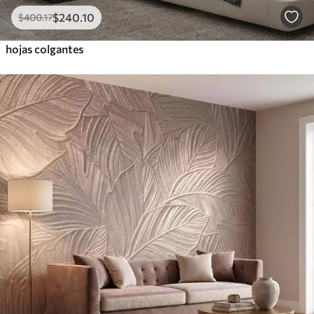
$
240
.10
$
400
.17
hojas colgantes