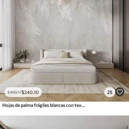
$
240
.10
25
$
400
.17
Hojas de palma frágiles blancas con textura grunge