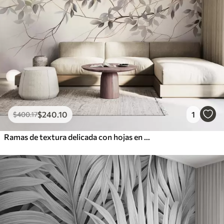
$
240
.10
1
$
400
.17
Ramas de textura delicada con hojas en tonos grises, morados y verdes apagados sobre un fondo suave y difuminado