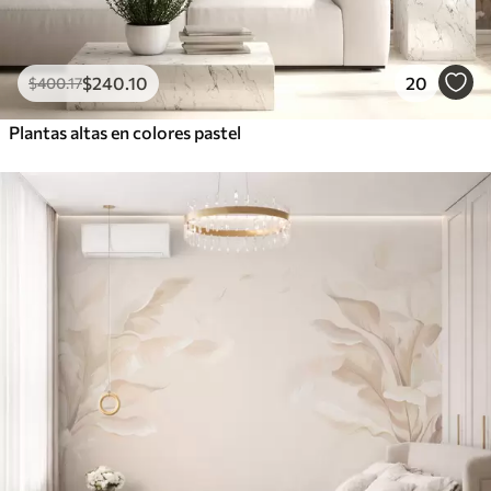
$
240
.10
20
$
400
.17
Plantas altas en colores pastel