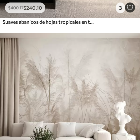
$
240
.10
3
$
400
.17
Suaves abanicos de hojas tropicales en tonos beige claro y azulados