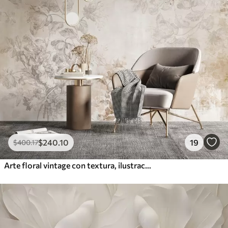
$
240
.10
19
$
400
.17
Arte floral vintage con textura, ilustraciones de delicadas flores y hojas de jardín en estilo dibujo, suaves tonos pastel beige y sepia