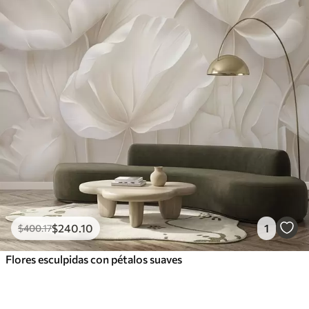
$
240
.10
1
$
400
.17
Flores esculpidas con pétalos suaves