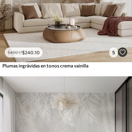
$
240
.10
5
$
400
.17
Plumas ingrávidas en tonos crema vainilla