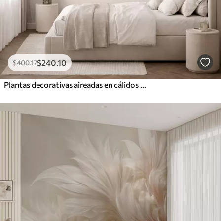
$
240
.10
$
400
.17
Plantas decorativas aireadas en cálidos tonos cremosos.