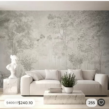
$
240
.10
255
$
400
.17