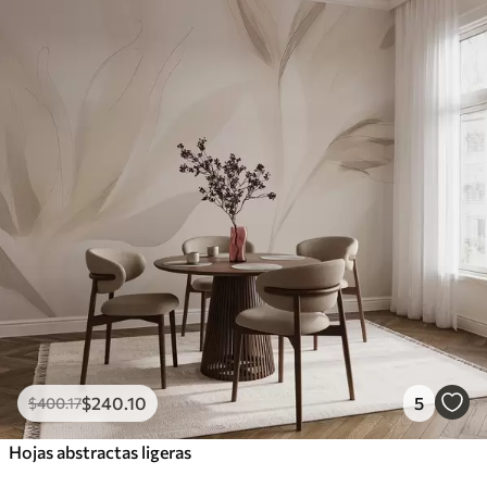
$
240
.10
5
$
400
.17
Hojas abstractas ligeras