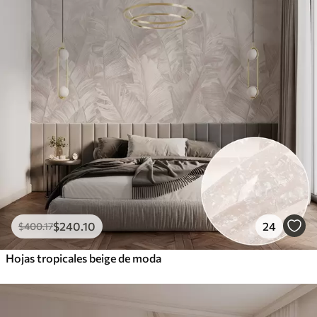
Peel and Stick
1533
.33
$
920
.00
/m²
$
240
.10
24
$
400
.17
Hojas tropicales beige de moda