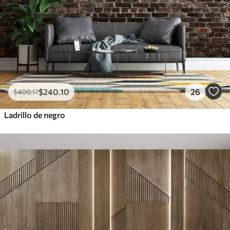
$
240
.10
26
$
400
.17
Ladrillo de negro