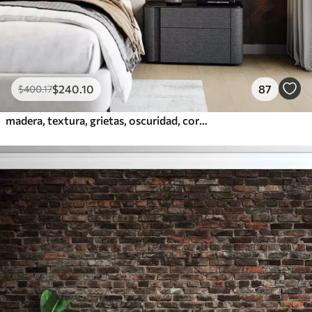
$
240
.10
87
$
400
.17
madera, textura, grietas, oscuridad, corteza, superficie