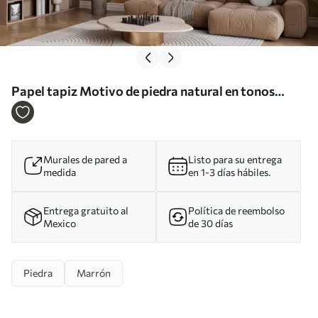
Papel tapiz Motivo de piedra natural en tonos
cálidos Nr. w05691
Murales de pared a
Listo para su entrega
medida
en 1-3 días hábiles.
Entrega gratuito al
Política de reembolso
Mexico
de 30 días
Piedra
Marrón