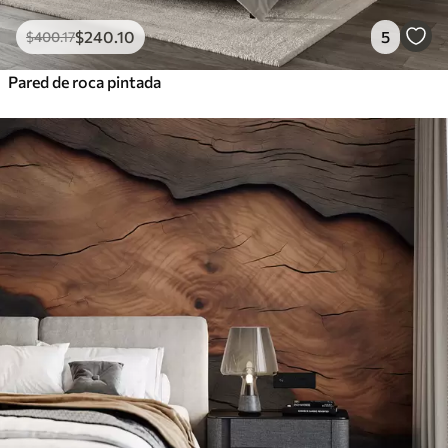
$
240
.10
5
$
400
.17
Pared de roca pintada