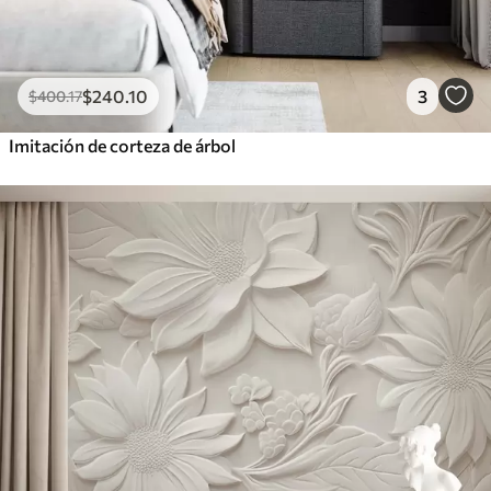
$
240
.10
3
$
400
.17
Imitación de corteza de árbol