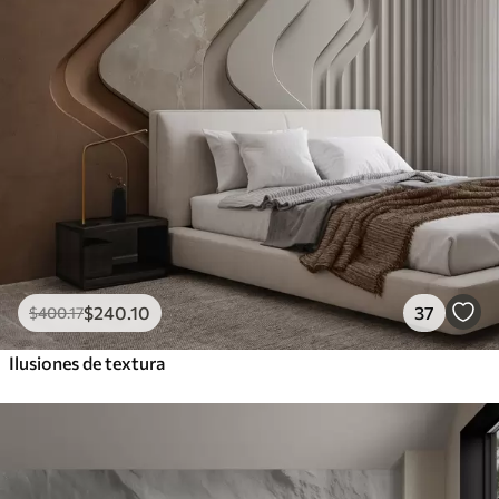
$
240
.10
37
$
400
.17
Ilusiones de textura