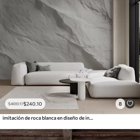
$
240
.10
8
$
400
.17
imitación de roca blanca en diseño de interiores