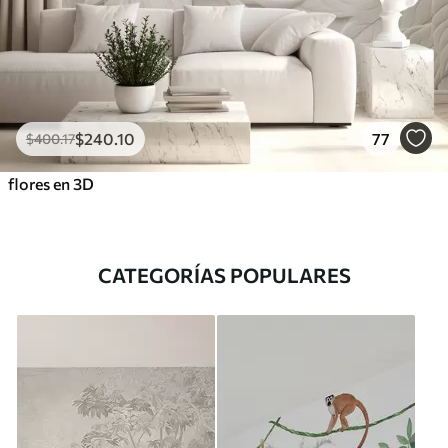
$
240
.10
77
$
400
.17
flores en 3D
CATEGORÍAS POPULARES