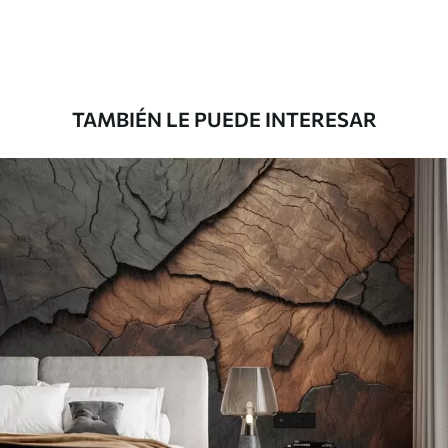
Premium
1100
.00
$
660
.00
/m²
TAMBIÉN LE PUEDE INTERESAR
Vinilo Premium
1266
.67
$
760
.00
/m²
Peel and Stick
1533
.33
$
920
.00
/m²