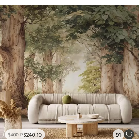
$
240
.10
91
$
400
.17