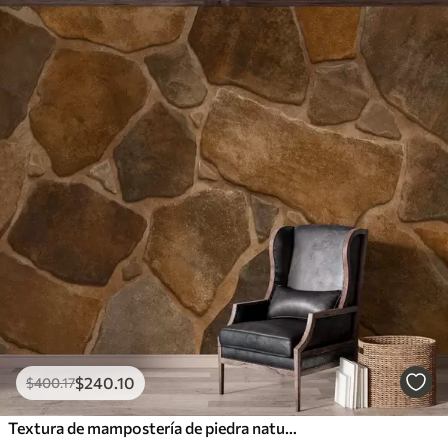
$
240
.10
$
400
.17
Textura de mampostería de piedra natural con formas irregulares