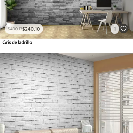
$
240
.10
1
$
400
.17
Gris de ladrillo