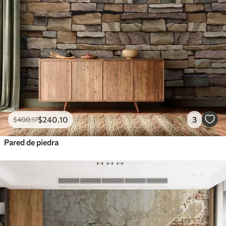
$
240
.10
3
$
400
.17
Pared de piedra