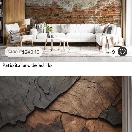
$
240
.10
9
$
400
.17
Patio italiano de ladrillo