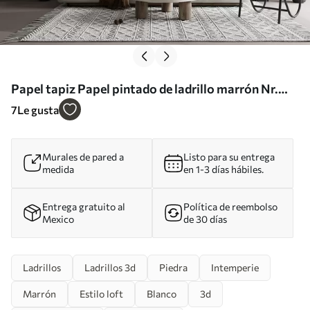
Papel tapiz Papel pintado de ladrillo marrón Nr.
u53032
7
Le gusta
Murales de pared a
Listo para su entrega
medida
en 1-3 días hábiles.
Entrega gratuito al
Política de reembolso
Mexico
de 30 días
Ladrillos
Ladrillos 3d
Piedra
Intemperie
Marrón
Estilo loft
Blanco
3d