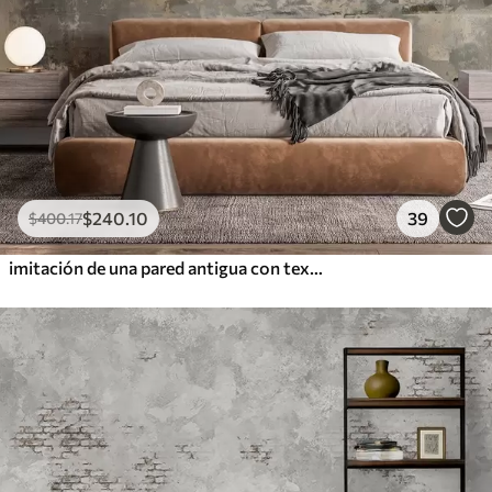
$
240
.10
39
$
400
.17
imitación de una pared antigua con textura