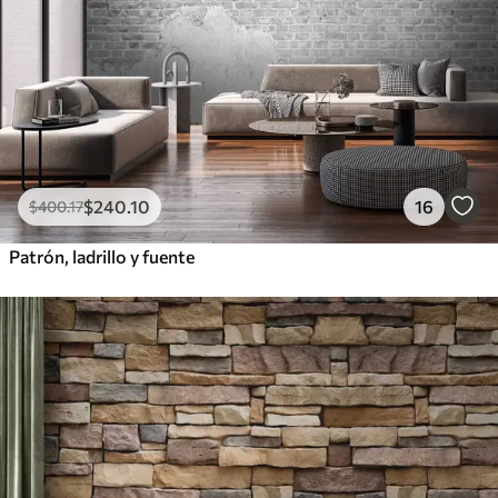
$
240
.10
16
$
400
.17
Patrón, ladrillo y fuente