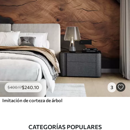
$
240
.10
3
$
400
.17
Imitación de corteza de árbol
CATEGORÍAS POPULARES