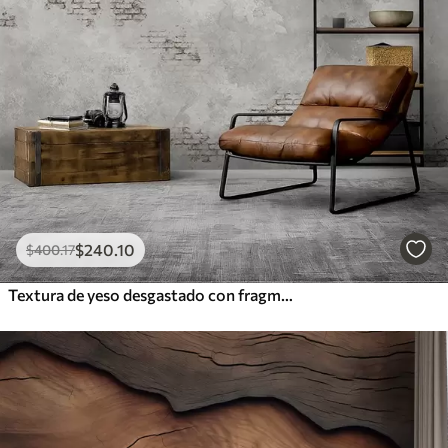
$
240
.10
$
400
.17
Textura de yeso desgastado con fragmentos de ladrillo visto