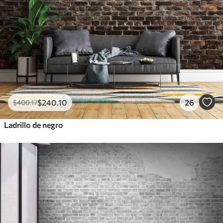
$
240
.10
26
$
400
.17
Ladrillo de negro