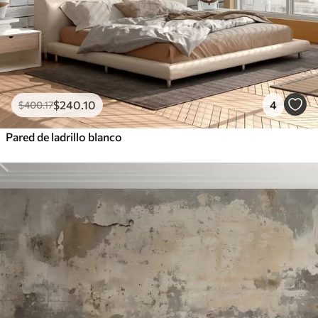
$
240
.10
4
$
400
.17
Pared de ladrillo blanco