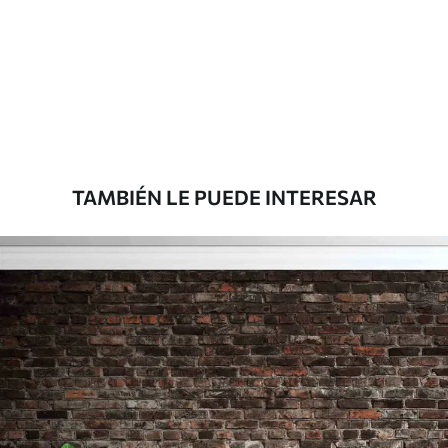
Estándar
816
.67
$
490
.00
/m²
Premium
1100
.00
$
660
.00
/m²
TAMBIÉN LE PUEDE INTERESAR
Vinilo Premium
1266
.67
$
760
.00
/m²
Peel and Stick
1533
.33
$
920
.00
/m²