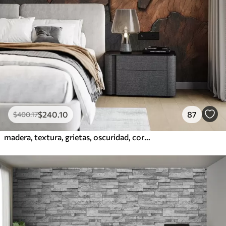
$
240
.10
87
$
400
.17
madera, textura, grietas, oscuridad, corteza, superficie