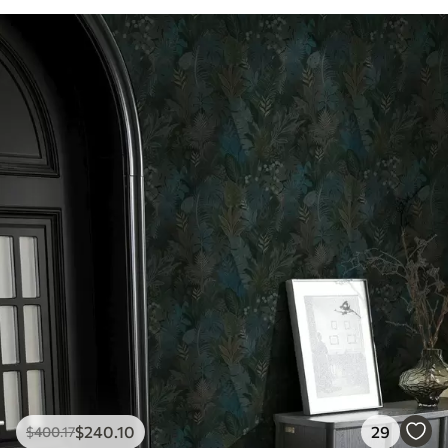
$
240
.10
29
$
400
.17