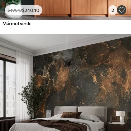
$
240
.10
2
$
400
.17
Mármol verde