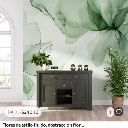
$
240
.10
1
$
400
.17
Flores de estilo fluido, abstracción floral, acuarela, paleta de colores verdes