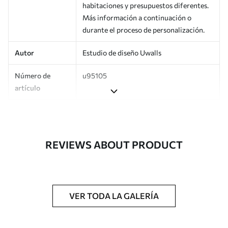
habitaciones y presupuestos diferentes.
Más información a continuación o
durante el proceso de personalización.
Autor
Estudio de diseño Uwalls
Número de
u95105
artículo
Producción
Impreso bajo pedido y entregado en
rollos de hasta 50 cm de ancho.
REVIEWS ABOUT PRODUCT
Adicionalmente
Disponible con recubrimiento de barniz
y/o adhesivo para empapelar.
Limpieza
Se puede limpiar suavemente con una
esponja suave. Los murales de pared con
VER TODA LA GALERÍA
recubrimiento de barniz pueden
limpiarse con agua.