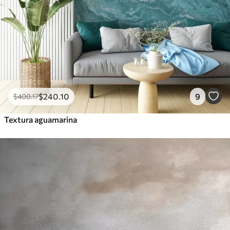
$
240
.10
9
$
400
.17
Textura aguamarina