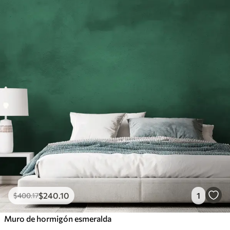
Peel and Stick
1533
.33
$
920
.00
/m²
$
240
.10
1
$
400
.17
Muro de hormigón esmeralda