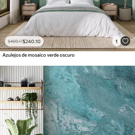
$
240
.10
1
$
400
.17
Azulejos de mosaico verde oscuro