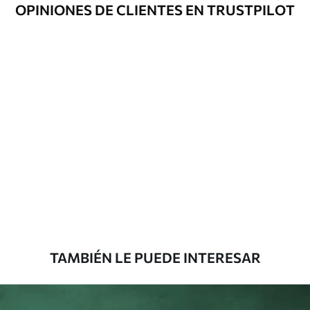
OPINIONES DE CLIENTES EN TRUSTPILOT
Método de
Hasta 360 cm de altura: aplicación sin
aplicación
juntas.
Más de 360 cm de altura: aplicación con
solapamiento.
Materiales disponibles
Estándar
816
.67
$
490
.00
/m²
Premium
1100
.00
$
660
.00
/m²
TAMBIÉN LE PUEDE INTERESAR
Vinilo Premium
1266
.67
$
760
.00
/m²