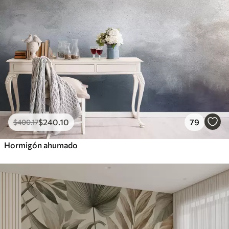
$
240
.10
79
$
400
.17
Hormigón ahumado