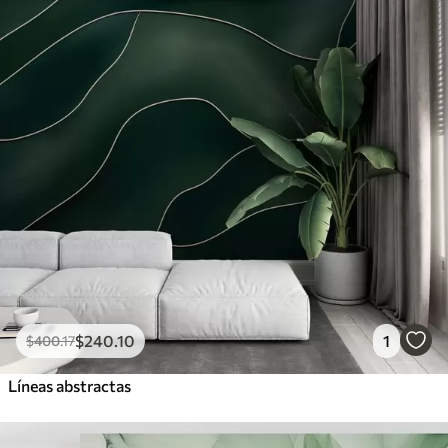
$
240
.10
1
$
400
.17
Líneas abstractas