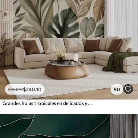
$
240
.10
90
$
400
.17
Grandes hojas tropicales en delicados y sobrios tonos pastel