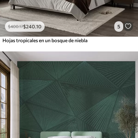
$
240
.10
5
$
400
.17
Hojas tropicales en un bosque de niebla