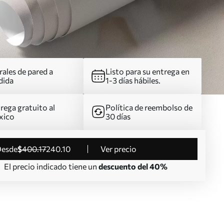
ales de pared a
Listo para su entrega en
dida
1-3 días hábiles.
rega gratuito al
Política de reembolso de
xico
30 días
desde
$
400
.17
240
.10
Ver precio
El precio indicado tiene un
descuento del 40%