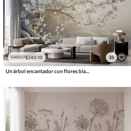
$
240
.10
35
$
400
.17
Un árbol encantador con flores blancas contra el fondo de nubes en un estilo interesante en delicados colores cálidos