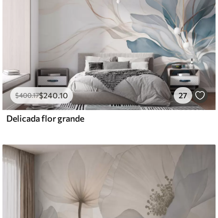
$
240
.10
27
$
400
.17
Delicada flor grande