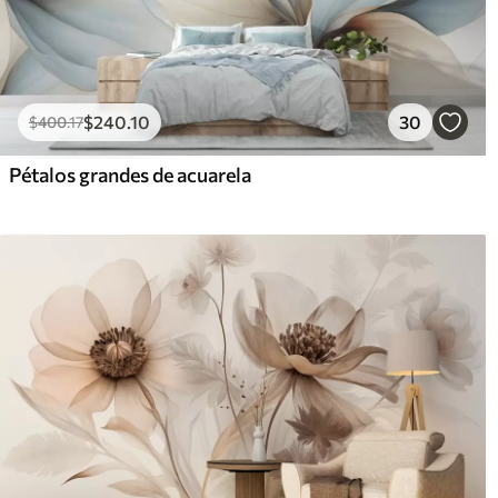
$
240
.10
30
$
400
.17
Pétalos grandes de acuarela