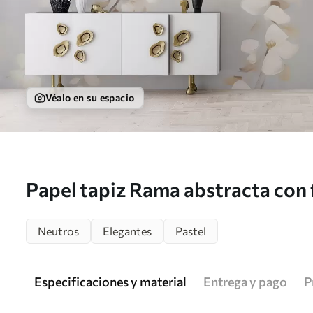
Véalo en su espacio
Papel tapiz Rama abstracta con f
cuadro Nr. w05665
Neutros
Elegantes
Pastel
Especificaciones y material
Entrega y pago
P