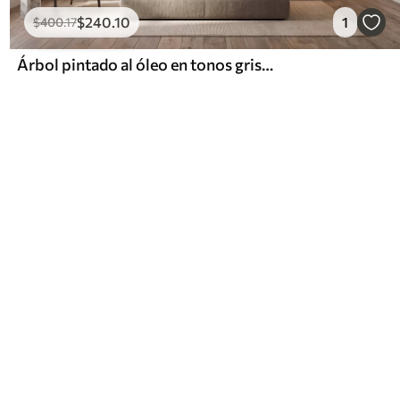
$
240
.10
1
$
400
.17
Árbol pintado al óleo en tonos grises y beige naturales y tranquilos