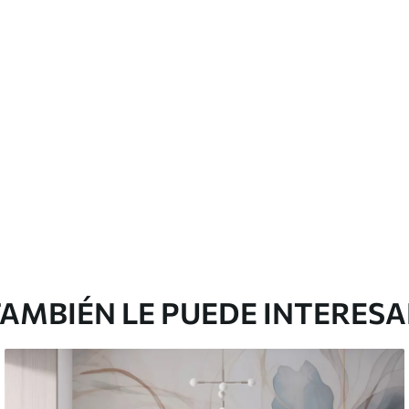
 pueden limpiarse con agua.
cación sin juntas.
licación con solapamiento.
emium
0
.00
$
660
.00
/m²
l and Stick
3
.33
$
920
.00
/m²
AMBIÉN LE PUEDE INTERES