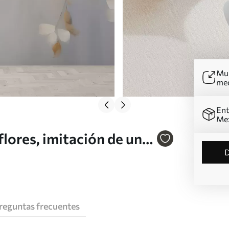
Mur
me
Ent
Me
lores, imitación de un
reguntas frecuentes