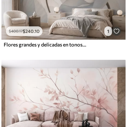
$
240
.10
1
$
400
.17
Flores grandes y delicadas en tonos pastel claros