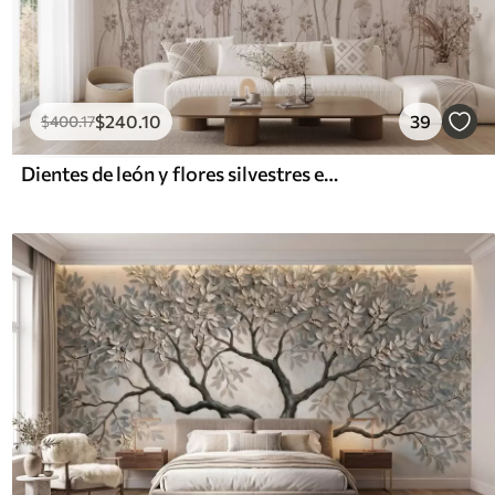
$
240
.10
39
$
400
.17
Dientes de león y flores silvestres en estilo acuarela