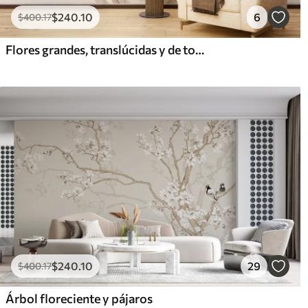
$
240
.10
6
$
400
.17
Flores grandes, translúcidas y de tonos sepia, con pétalos delicados, hojas plumosas y flores más pequeñas
$
240
.10
29
$
400
.17
Árbol floreciente y pájaros