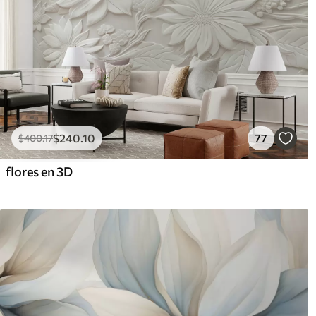
$
240
.10
77
$
400
.17
flores en 3D