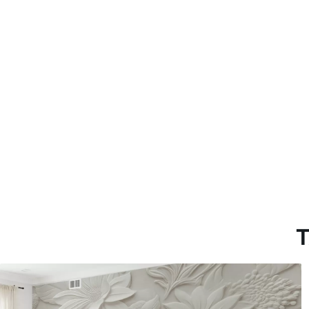
con recubrimiento de barniz
Método de aplicación
Hasta 360 cm de altura: apli
Más de 360 cm de altura: ap
Materiales disponibles
Estándar
Pr
816
.67
110
$
490
.00
/m²
Vinilo Premium
Pee
1266
.67
153
$
760
.00
/m²
T