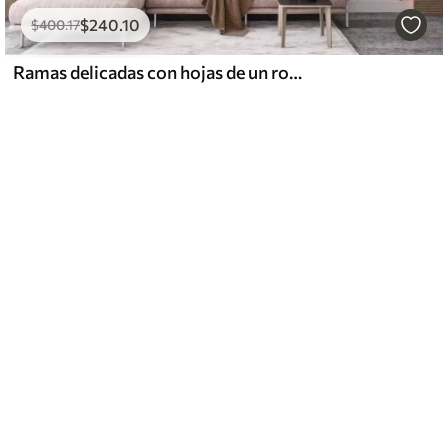
$
240
.10
$
400
.17
Ramas delicadas con hojas de un rosa suave sobre un fondo pálido, al estilo de la acuarela