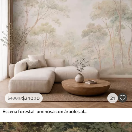
$
240
.10
21
$
400
.17
Escena forestal luminosa con árboles altos