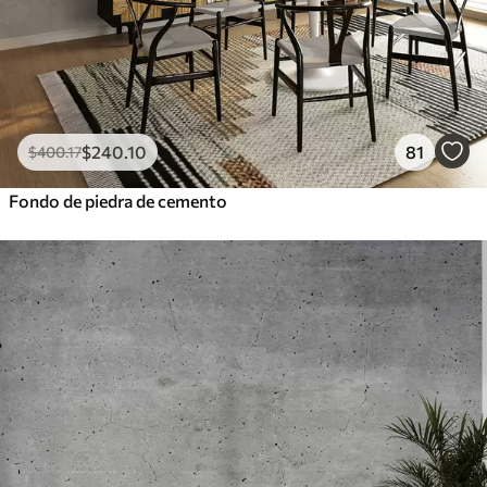
$
240
.10
81
$
400
.17
Fondo de piedra de cemento