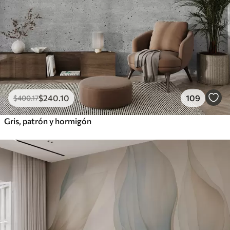
$
240
.10
109
$
400
.17
Gris, patrón y hormigón