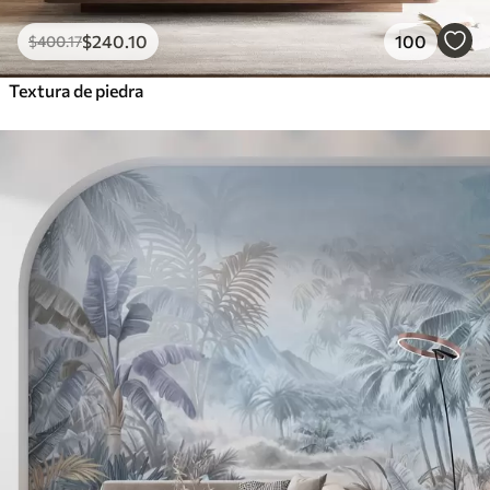
$
240
.10
100
$
400
.17
Textura de piedra