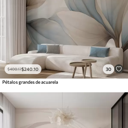
$
240
.10
30
$
400
.17
Pétalos grandes de acuarela