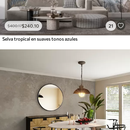
$
240
.10
21
$
400
.17
Selva tropical en suaves tonos azules