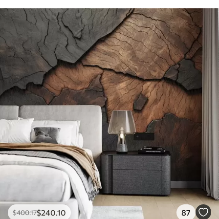
$
240
.10
87
$
400
.17