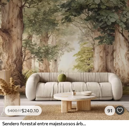
$
240
.10
91
$
400
.17
Sendero forestal entre majestuosos árboles en estilo acuarela