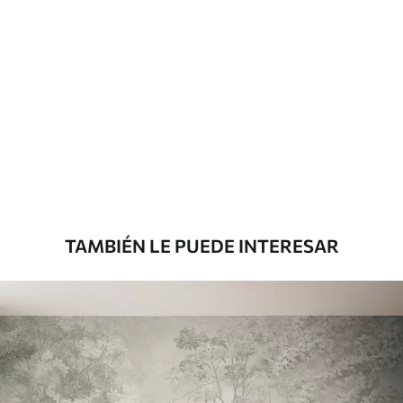
Materiales disponibles
Estándar
816
.67
$
490
.00
/m²
Premium
1100
.00
$
660
.00
/m²
TAMBIÉN LE PUEDE INTERESAR
Vinilo Premium
1266
.67
$
760
.00
/m²
Peel and Stick
1533
.33
$
920
.00
/m²