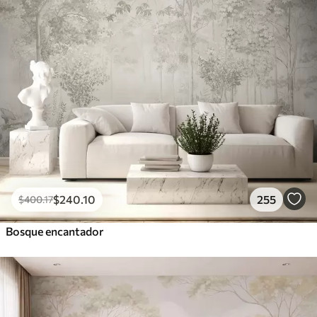
$
240
.10
255
$
400
.17
Bosque encantador