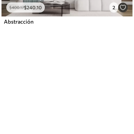
$
240
.10
2
$
400
.17
Abstracción