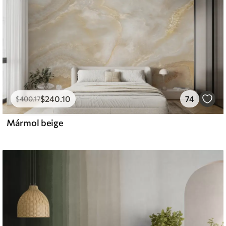
$
240
.10
74
$
400
.17
Mármol beige