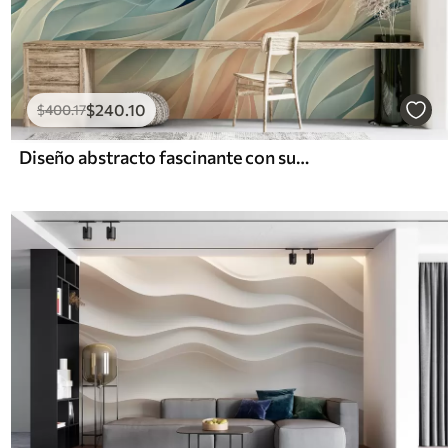
$
240
.10
$
400
.17
Diseño abstracto fascinante con suaves ondas pastel