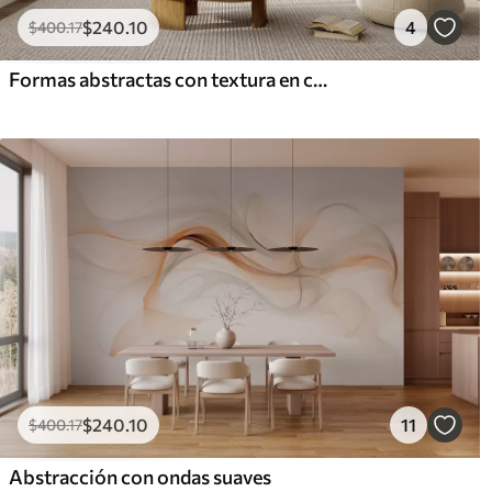
$
240
.10
4
$
400
.17
Formas abstractas con textura en colores verde y beige apagados, con bordes suaves y capas superpuestas.
$
240
.10
11
$
400
.17
Abstracción con ondas suaves