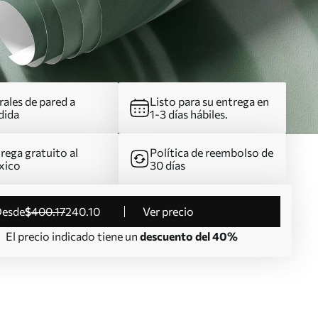
ales de pared a
Listo para su entrega en
dida
1-3 días hábiles.
rega gratuito al
Política de reembolso de
xico
30 días
desde
$
400
.17
240
.10
Ver precio
El precio indicado tiene un
descuento del 40%