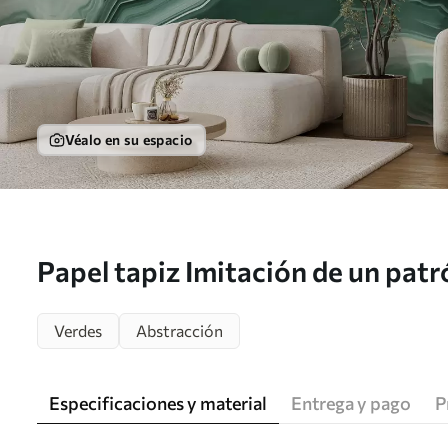
Véalo en su espacio
Papel tapiz Imitación de un pat
textura de mármol, en tonos verd
Verdes
Abstracción
w05587
Especificaciones y material
Entrega y pago
P