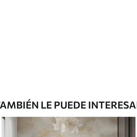
cación sin juntas.
licación con solapamiento.
emium
0
.00
$
660
.00
/m²
l and Stick
3
.33
$
920
.00
/m²
AMBIÉN LE PUEDE INTERES