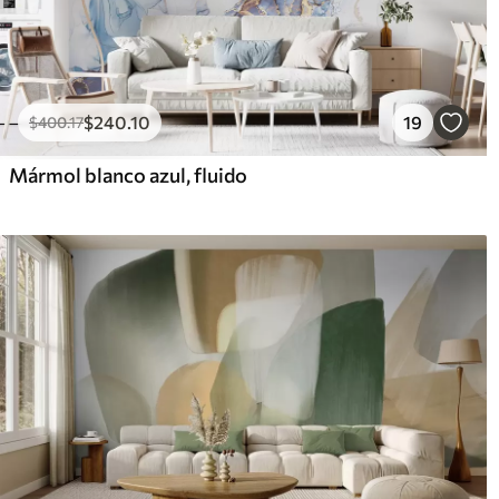
$
240
.10
19
$
400
.17
Mármol blanco azul, fluido