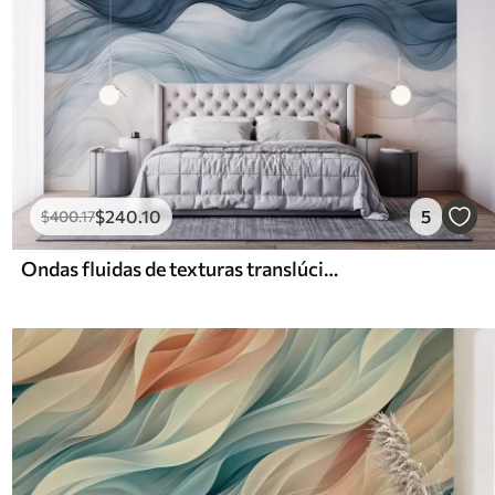
$
240
.10
5
$
400
.17
Ondas fluidas de texturas translúcidas en tonos azul oscuro, azul claro y blanco sobre un fondo claro