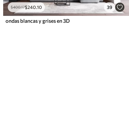
$
240
.10
39
$
400
.17
ondas blancas y grises en 3D