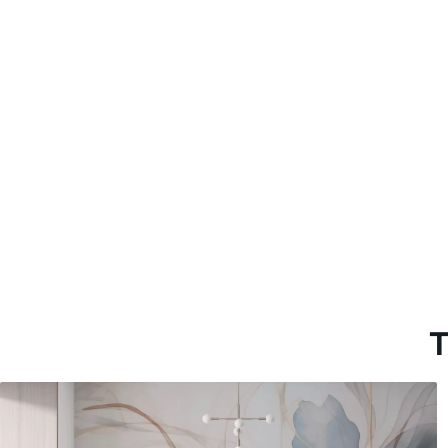
Método de aplicación
Hasta 360 cm de altura: apli
Más de 360 cm de altura: ap
Materiales disponibles
Estándar
Pr
816
.67
110
$
490
.00
/m²
Vinilo Premium
Pee
1266
.67
153
$
760
.00
/m²
T