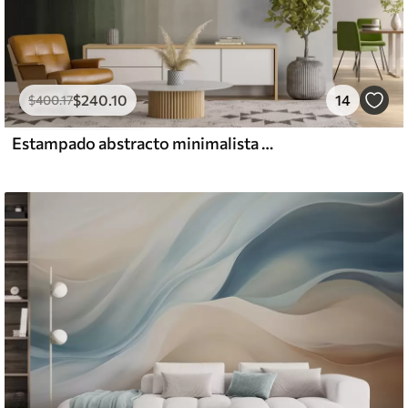
$
240
.10
14
$
400
.17
Estampado abstracto minimalista degradado con rayas verticales de color verde oscuro, beige y blanco