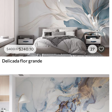
$
240
.10
27
$
400
.17
Delicada flor grande