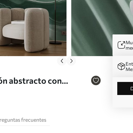
Mur
me
Ent
Me
rón abstracto con
es y amarillos Nr.
reguntas frecuentes