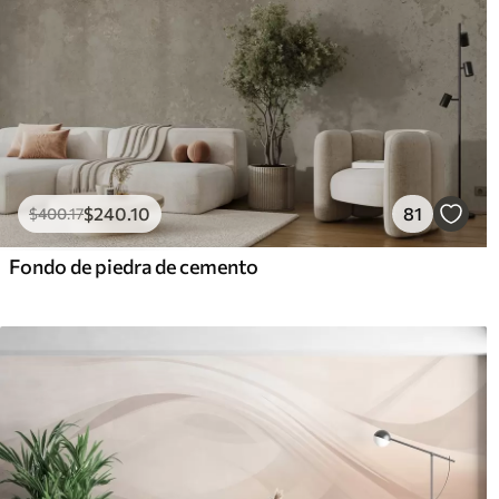
$
240
.10
81
$
400
.17
Fondo de piedra de cemento