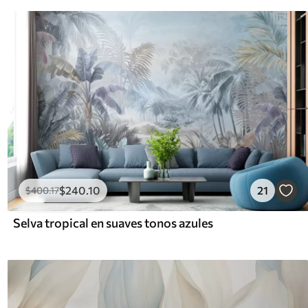
$
240
.10
21
$
400
.17
Selva tropical en suaves tonos azules