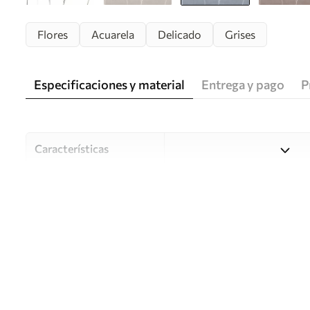
Flores
Acuarela
Delicado
Grises
Especificaciones y material
Entrega y pago
P
Características
Material
Elija entre tres materiales d
habitaciones y presupuestos
o durante el proceso de per
Autor
Estudio de diseño Uwalls
Número de artículo
w05579v2