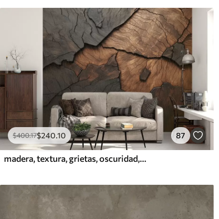
$
240
.10
87
$
400
.17
madera, textura, grietas, oscuridad, corteza, superficie