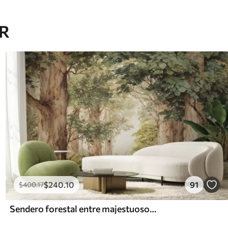
AR
$
240
.10
91
$
400
.17
Sendero forestal entre majestuosos árboles en estilo acuarela