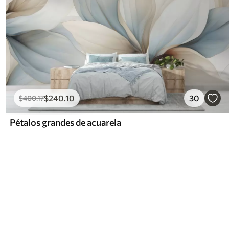
$
240
.10
30
$
400
.17
Pétalos grandes de acuarela