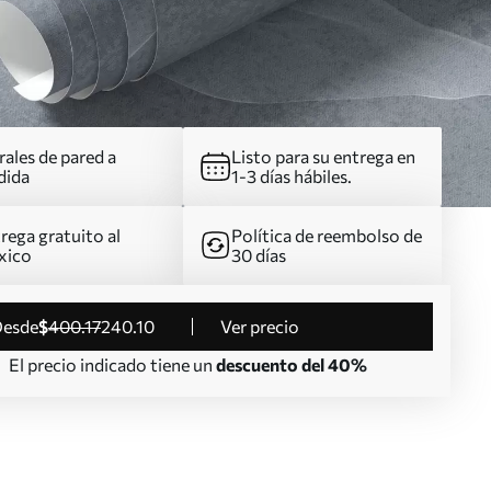
ales de pared a
Listo para su entrega en
dida
1-3 días hábiles.
rega gratuito al
Política de reembolso de
xico
30 días
desde
$
400
.17
240
.10
Ver precio
El precio indicado tiene un
descuento del 40%