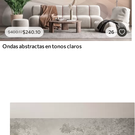
$
240
.10
26
$
400
.17
Ondas abstractas en tonos claros