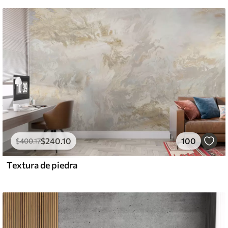
$
240
.10
100
$
400
.17
Textura de piedra