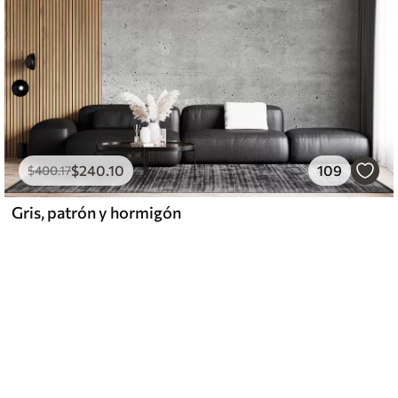
$
240
.10
109
$
400
.17
Gris, patrón y hormigón