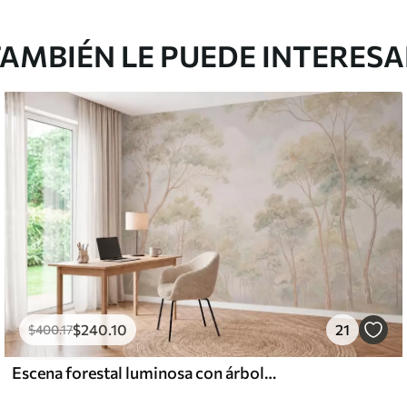
AMBIÉN LE PUEDE INTERES
$
240
.10
21
$
400
.17
Escena forestal luminosa con árboles altos