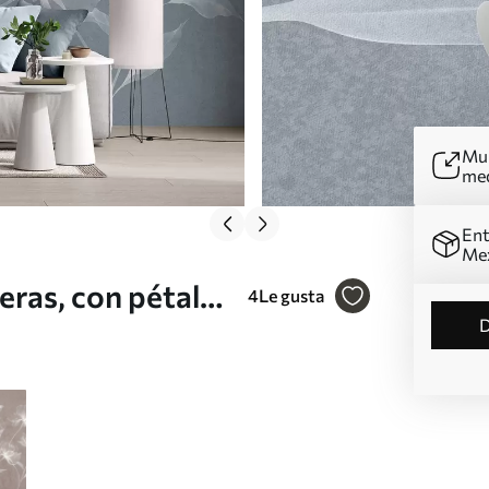
Mur
me
Ent
Me
geras, con pétalos
4
Le gusta
rgos y delicados