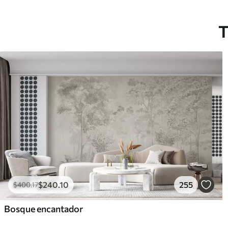
T
$
240
.10
255
$
400
.17
Bosque encantador