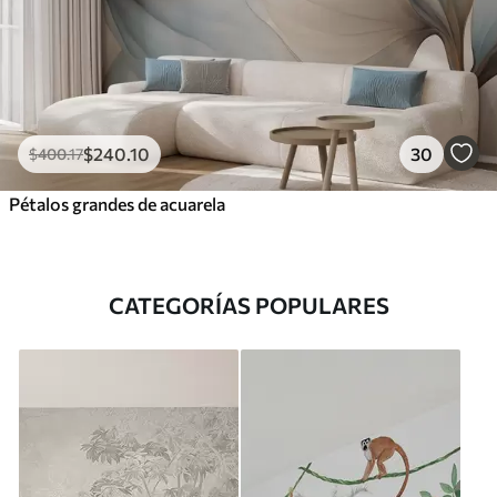
$
240
.10
30
$
400
.17
Pétalos grandes de acuarela
CATEGORÍAS POPULARES