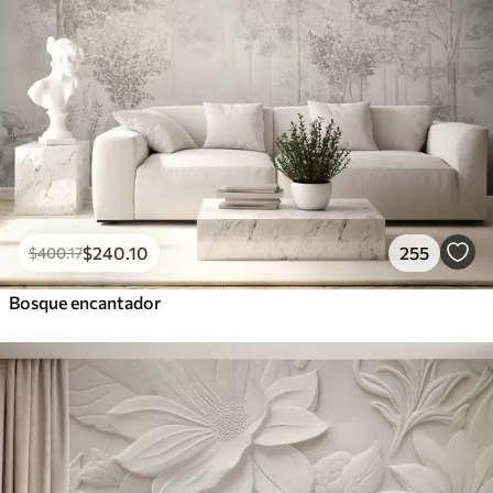
$
240
.10
255
$
400
.17
Bosque encantador