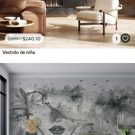
$
240
.10
1
$
400
.17
Vestido de niña