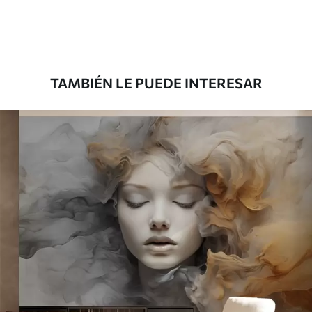
Premium
1100
.00
$
660
.00
/m²
TAMBIÉN LE PUEDE INTERESAR
Vinilo Premium
1266
.67
$
760
.00
/m²
Peel and Stick
1533
.33
$
920
.00
/m²