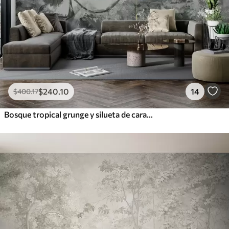
$
240
.10
14
$
400
.17
Bosque tropical grunge y silueta de cara de niña