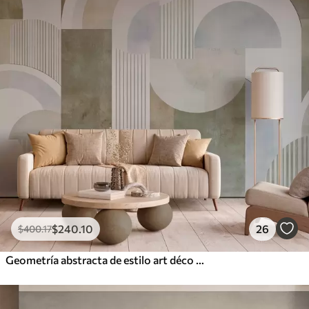
$
240
.10
26
$
400
.17
Geometría abstracta de estilo art déco con efecto retro