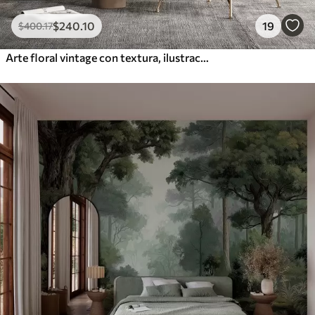
$
240
.10
19
$
400
.17
Arte floral vintage con textura, ilustraciones de delicadas flores y hojas de jardín en estilo dibujo, suaves tonos pastel beige y sepia