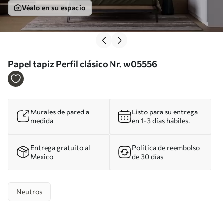
Véalo en su espacio
Papel tapiz Perfil clásico Nr. w05556
Murales de pared a
Listo para su entrega
medida
en 1-3 días hábiles.
Entrega gratuito al
Política de reembolso
Mexico
de 30 días
Neutros