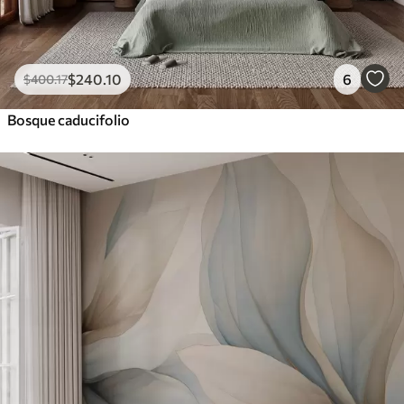
$
240
.10
6
$
400
.17
Bosque caducifolio