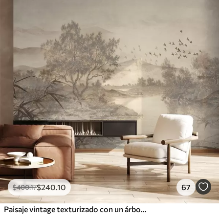
$
240
.10
67
$
400
.17
Paisaje vintage texturizado con un árbol cerca de un río y un cielo nublado, arte de la naturaleza en tonos sepia