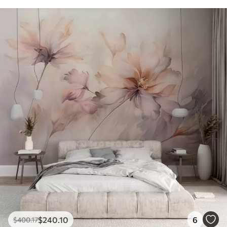
$
240
.10
6
$
400
.17