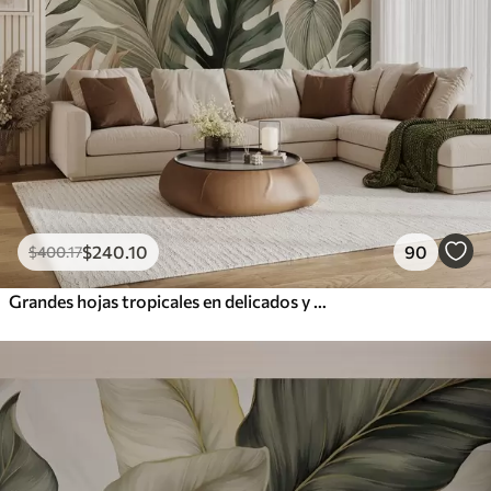
$
240
.10
90
$
400
.17
Grandes hojas tropicales en delicados y sobrios tonos pastel