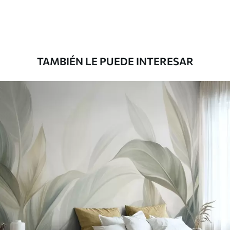
Premium
1100
.00
$
660
.00
/m²
TAMBIÉN LE PUEDE INTERESAR
Vinilo Premium
1266
.67
$
760
.00
/m²
Peel and Stick
1533
.33
$
920
.00
/m²