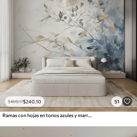
$
240
.10
51
$
400
.17
Ramas con hojas en tonos azules y marrones, fondo claro, suave y delicado, estilo acuarela