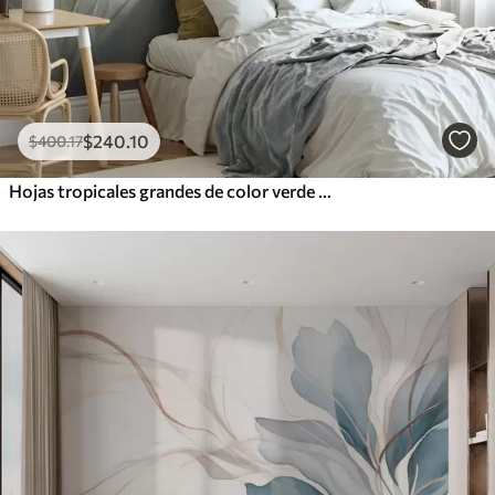
$
240
.10
$
400
.17
Hojas tropicales grandes de color verde pálido con tonos suaves y pasteles, obra de arte con textura