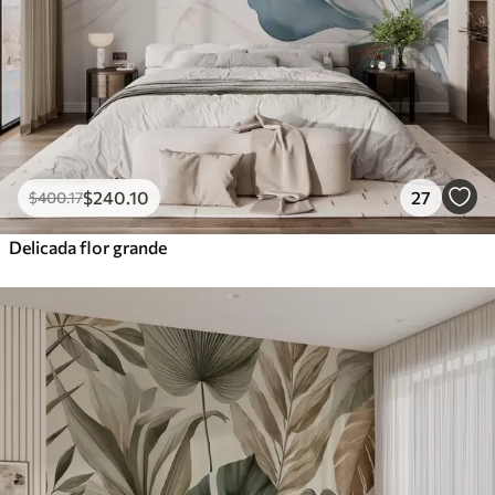
$
240
.10
27
$
400
.17
Delicada flor grande