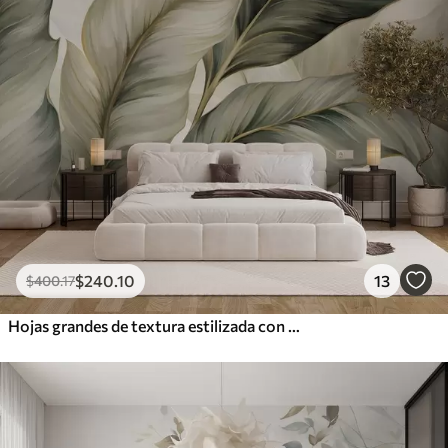
$
240
.10
13
$
400
.17
Hojas grandes de textura estilizada con venas detalladas en varios tonos de verde, crema y beige