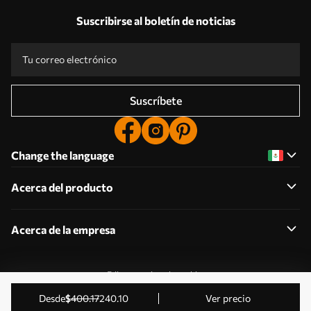
Suscribirse al boletín de noticias
Suscríbete
Change the language
Acerca del producto
Acerca de la empresa
Editar permisos de cookies
2011-2026 Uwalls . Todos los derechos reservados.
desde
$
400
.17
240
.10
Ver precio
Gestionado por KLW Sp. z o.o. CIF: PL9223057591.