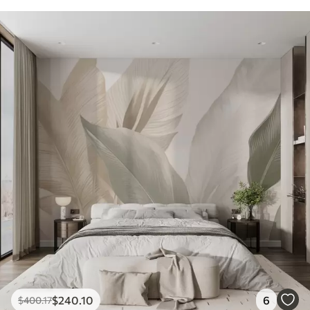
$
240
.10
6
$
400
.17