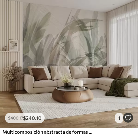
$
240
.10
1
$
400
.17
Multicomposición abstracta de formas de hojas tropicales parecidas a hierba borrosa en tonos de verde claro y gris