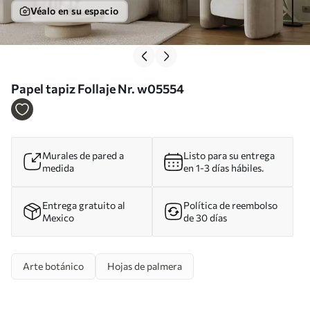
Véalo en su espacio
Papel tapiz Follaje Nr. w05554
Murales de pared a
Listo para su entrega
medida
en 1-3 días hábiles.
Entrega gratuito al
Política de reembolso
Mexico
de 30 días
Arte botánico
Hojas de palmera