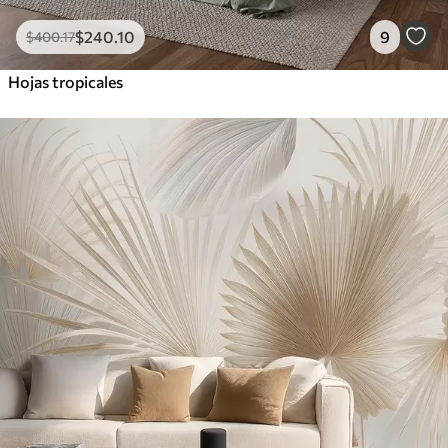
$
240
.10
9
$
400
.17
Hojas tropicales