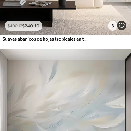
$
240
.10
3
$
400
.17
Suaves abanicos de hojas tropicales en tonos beige claro y azulados