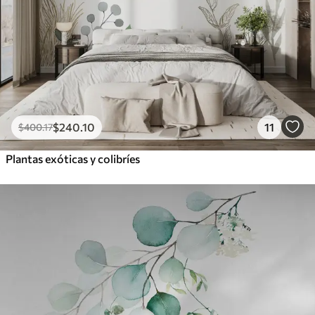
$
240
.10
11
$
400
.17
Plantas exóticas y colibríes