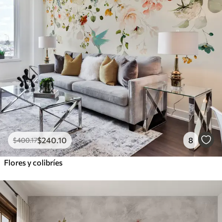
$
240
.10
8
$
400
.17
Flores y colibríes