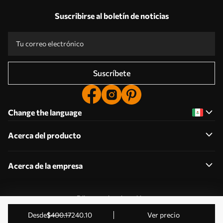
Suscribirse al boletín de noticias
Suscríbete
Change the language
Acerca del producto
Acerca de la empresa
Editar permisos de cookies
2011-2026 Uwalls . Todos los derechos reservados.
desde
$
400
.17
240
.10
Ver precio
Gestionado por KLW Sp. z o.o. CIF: PL9223057591.