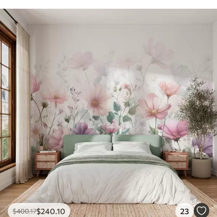
$
240
.10
23
$
400
.17