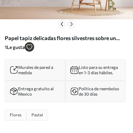
Papel tapiz delicadas flores silvestres sobre un
fondo blanco Nr. w05388
1
Le gusta
Murales de pared a
Listo para su entrega
medida
en 1-3 días hábiles.
Entrega gratuito al
Política de reembolso
Mexico
de 30 días
Flores
Pastel