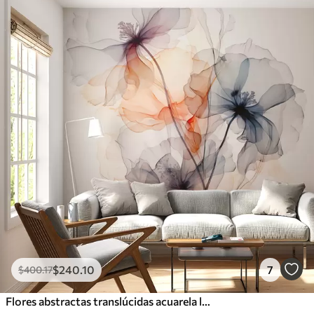
$
240
.10
7
$
400
.17
Flores abstractas translúcidas acuarela líquida