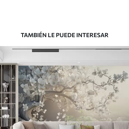
Premium
1100
.00
$
660
.00
/m²
TAMBIÉN LE PUEDE INTERESAR
Vinilo Premium
1266
.67
$
760
.00
/m²
Peel and Stick
1533
.33
$
920
.00
/m²