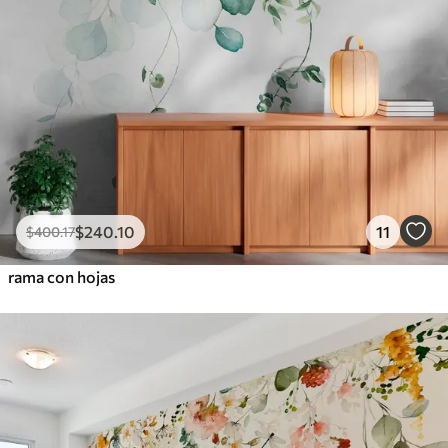
$
240
.10
11
$
400
.17
rama con hojas