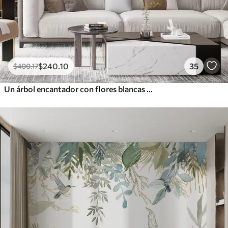
$
240
.10
35
$
400
.17
Un árbol encantador con flores blancas contra el fondo de nubes en un estilo interesante en delicados colores cálidos