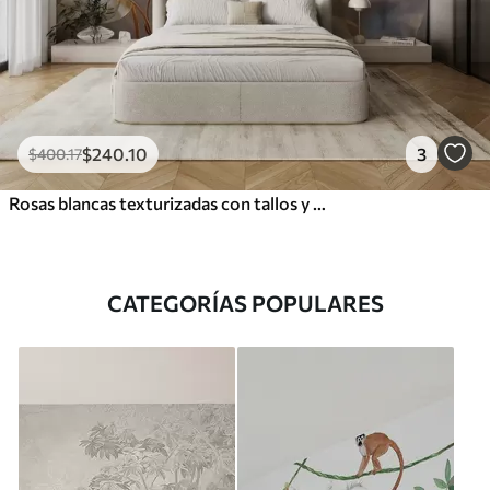
$
240
.10
3
$
400
.17
Rosas blancas texturizadas con tallos y hojas amarillas, iluminación suave, fondo claro con formas florales difuminadas
CATEGORÍAS POPULARES