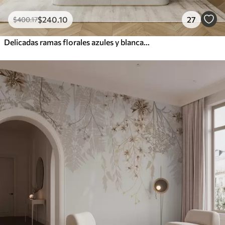
$
240
.10
27
$
400
.17
Delicadas ramas florales azules y blancas con fondo de acuarela suave y borroso