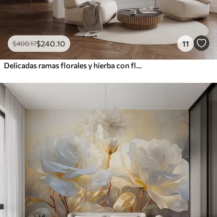
$
240
.10
11
$
400
.17
Delicadas ramas florales y hierba con flores blancas, grises y beige que caen en cascada sobre un fondo claro