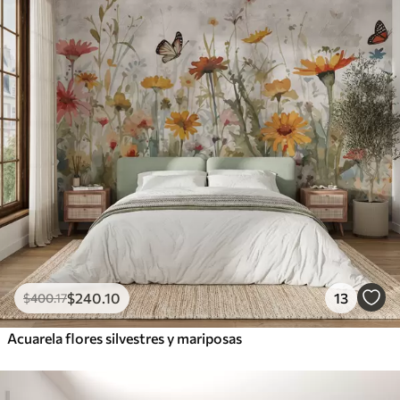
$
240
.10
13
$
400
.17
Acuarela flores silvestres y mariposas