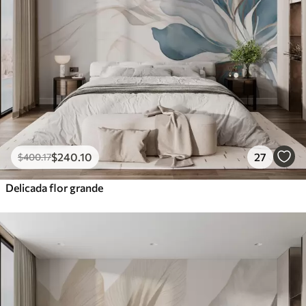
$
240
.10
27
$
400
.17
Delicada flor grande