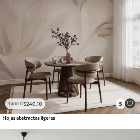
$
240
.10
5
$
400
.17
Hojas abstractas ligeras