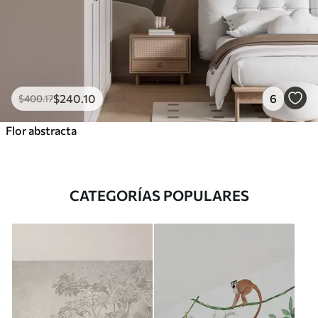
$
240
.10
6
$
400
.17
Flor abstracta
CATEGORÍAS POPULARES