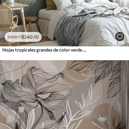
$
240
.10
$
400
.17
Hojas tropicales grandes de color verde pálido con tonos suaves y pasteles, obra de arte con textura