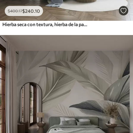
$
240
.10
$
400
.17
Hierba seca con textura, hierba de la pampa y hojas azules, pintadas con un estilo suave, al estilo de la acuarela