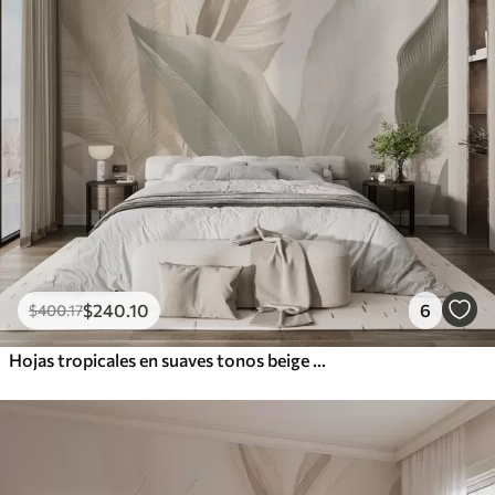
$
240
.10
6
$
400
.17
Hojas tropicales en suaves tonos beige y verde, con efecto acuarela y suaves transiciones de color