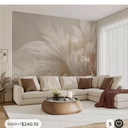
$
240
.10
5
$
400
.17