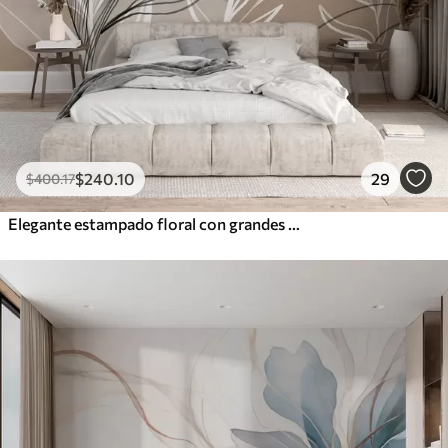
$
240
.10
29
$
400
.17
Elegante estampado floral con grandes flores y hojas de líneas abstractas en tonos grises y beige sobre fondo claro