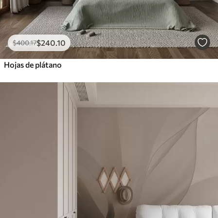
$
240
.10
$
400
.17
Hojas de plátano