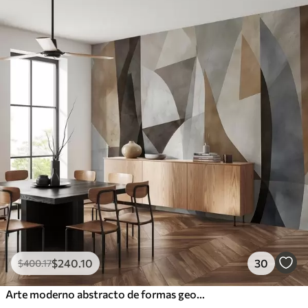
$
240
.10
30
$
400
.17
Arte moderno abstracto de formas geométricas texturadas en tonos marrones, grises y beige