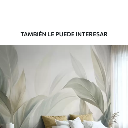
Premium
1100
.00
$
660
.00
/m²
TAMBIÉN LE PUEDE INTERESAR
Vinilo Premium
1266
.67
$
760
.00
/m²
Peel and Stick
1533
.33
$
920
.00
/m²