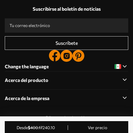
Suscribirse al boletín de noticias
Suscríbete
Change the language
Acerca del producto
Acerca de la empresa
Editar permisos de cookies
2011-2026 Uwalls . Todos los derechos reservados.
desde
$
400
.17
240
.10
Ver precio
Gestionado por KLW Sp. z o.o. CIF: PL9223057591.