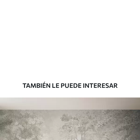
Materiales disponibles
Estándar
816
.67
$
490
.00
/m²
Premium
1100
.00
$
660
.00
/m²
TAMBIÉN LE PUEDE INTERESAR
Vinilo Premium
1266
.67
$
760
.00
/m²
Peel and Stick
1533
.33
$
920
.00
/m²