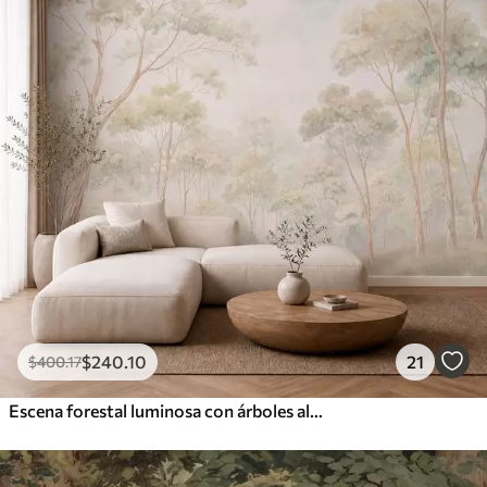
$
240
.10
21
$
400
.17
Escena forestal luminosa con árboles altos