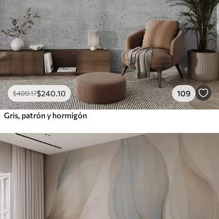
$
240
.10
109
$
400
.17
Gris, patrón y hormigón