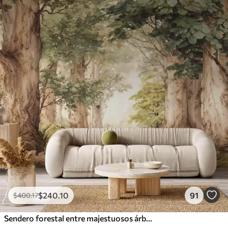
$
240
.10
91
$
400
.17
Sendero forestal entre majestuosos árboles en estilo acuarela