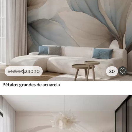
$
240
.10
30
$
400
.17
Pétalos grandes de acuarela