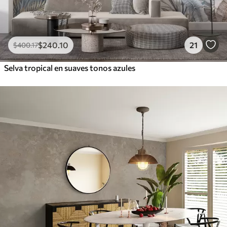
$
240
.10
21
$
400
.17
Selva tropical en suaves tonos azules