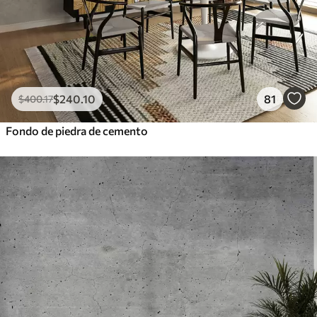
$
240
.10
81
$
400
.17
Fondo de piedra de cemento