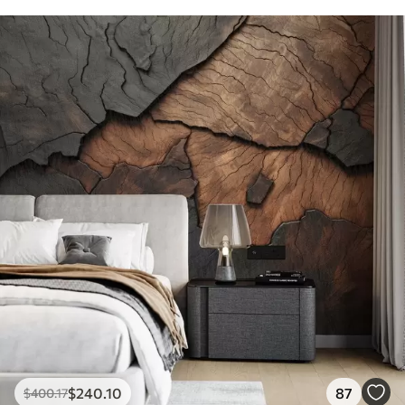
$
240
.10
87
$
400
.17