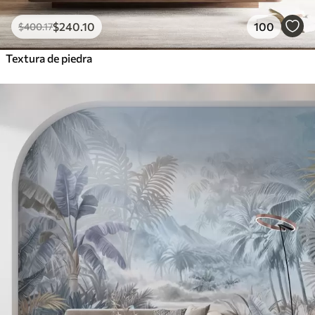
$
240
.10
100
$
400
.17
Textura de piedra