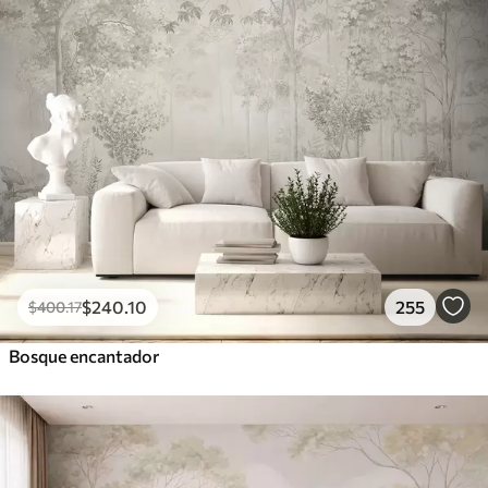
$
240
.10
255
$
400
.17
Bosque encantador